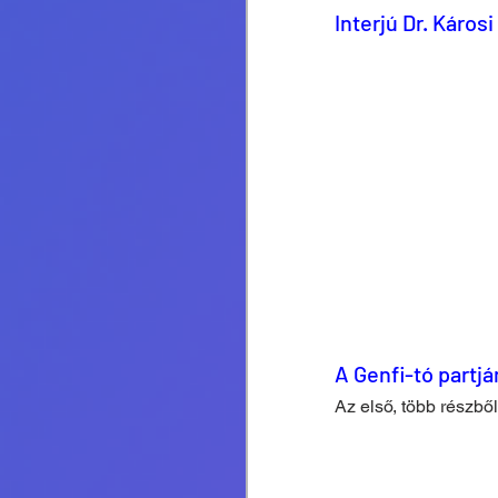
Interjú Dr. Károsi
A Genfi-tó partjá
Az első, több részből