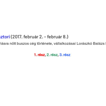
ztori
 (2017. február 2. – február 8.)
riásra nőtt buszos cég története, vállalkozásai Lorászkó Baláz
1. rész
, 
2. rész
, 
3. rész