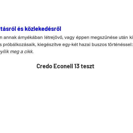
tásról és közlekedésről
n annak árnyékában létrejövő, vagy éppen megszűnése után kiv
s próbálkozásaik, kiegészítve egy-két hazai buszos történéssel:
yílik meg a cikk.
Credo Econell 13 teszt