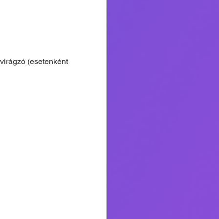
irágzó (esetenként 