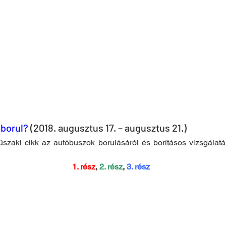
eborul?
 (2018. augusztus 17. – augusztus 21.)
szaki cikk az autóbuszok borulásáról és borításos vizsgálatár
1. rész
, 
2. rész
, 
3. rész