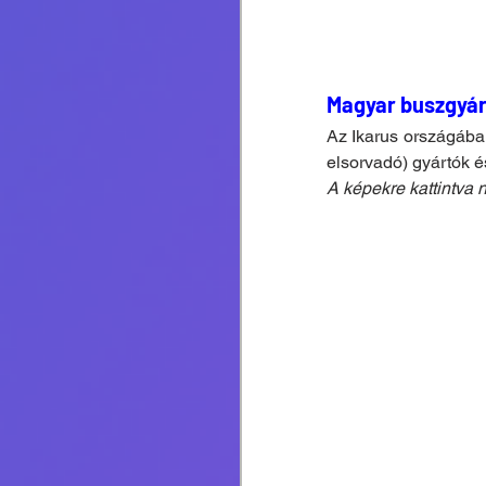
Magyar buszgyár
Az Ikarus országába
elsorvadó) gyártók é
A képekre kattintva n