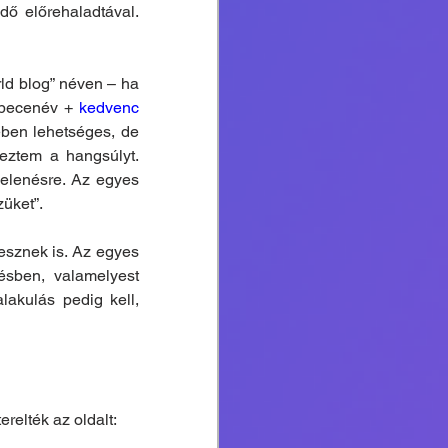
ő előrehaladtával. 
ld blog” néven – ha 
 becenév + 
kedvenc 
ében lehetséges, de 
eztem a hangsúlyt. 
elenésre. Az egyes 
züket”.
sznek is. Az egyes 
sben, valamelyest 
lakulás pedig kell, 
relték az oldalt: