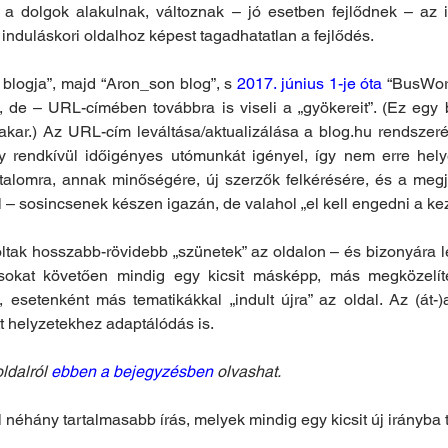
 a dolgok alakulnak, változnak – jó esetben fejlődnek – az id
nduláskori oldalhoz képest tagadhatatlan a fejlődés.
blogja”, majd “Aron_son blog”, s 
2017. június 1-je óta
 “BusWor
de – URL-címében továbbra is viseli a „gyökereit”. (Ez egy
takar.) Az URL-cím leváltása/aktualizálása a blog.hu rendszer
 rendkívül időigényes utómunkát igényel, így nem erre hely
alomra, annak minőségére, új szerzők felkérésére, és a megj
al – sosincsenek készen igazán, de valahol „el kell engedni a ke
tak hosszabb-rövidebb „szünetek” az oldalon – és bizonyára le
sokat követően mindig egy kicsit másképp, más megközelíté
esetenként más tematikákkal „indult újra” az oldal. Az (át-)a
t helyzetekhez adaptálódás is.
dalról 
ebben a bejegyzésben
 olvashat.
 néhány tartalmasabb írás, melyek mindig egy kicsit új irányba te