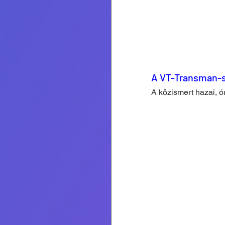
A VT-Transman-s
A közismert hazai, ó