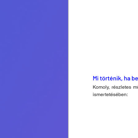
Mi történik, ha b
Komoly, részletes mű
ismertetésében: