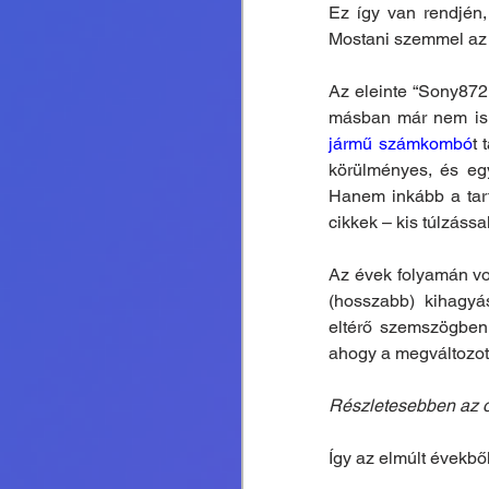
Ez így van rendjén,
Mostani szemmel az i
Az eleinte “Sony872 
másban már nem is, 
jármű számkombó
t 
körülményes, és egy
Hanem inkább a tart
cikkek – kis túlzáss
Az évek folyamán vol
(hosszabb) kihagyá
eltérő szemszögben, 
ahogy a megváltozot
Részletesebben az ol
Így az elmúlt évekből