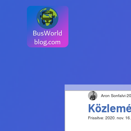
Aron Sonfalvi
20
Közlemén
Frissítve:
2020. nov. 16.