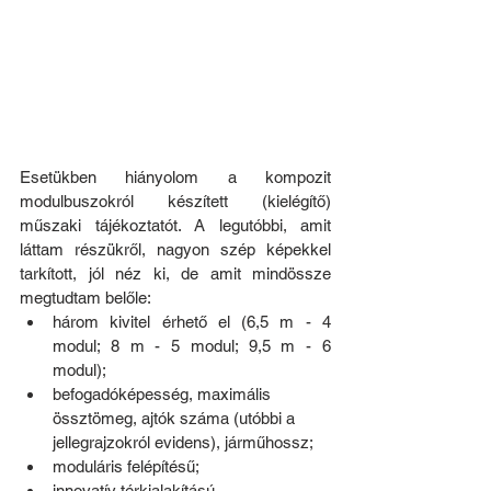
Esetükben hiányolom a kompozit 
modulbuszokról készített (kielégítő) 
műszaki tájékoztatót. A legutóbbi, amit 
láttam részükről, nagyon szép képekkel 
tarkított, jól néz ki, de amit mindössze 
megtudtam belőle:
három kivitel érhető el (6,5 m - 4 
modul; 8 m - 5 modul; 9,5 m - 6 
modul);
befogadóképesség, maximális 
össztömeg, ajtók száma (utóbbi a 
jellegrajzokról evidens), járműhossz;
moduláris felépítésű;
innovatív térkialakítású.