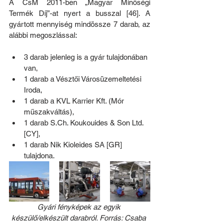
A CsM 2011-ben „Magyar Minőségi 
Termék Díj”-at nyert a busszal [46]. A 
gyártott mennyiség mindössze 7 darab, az 
alábbi megoszlással:
3 darab jelenleg is a gyár tulajdonában 
van,
1 darab a Vésztői Városüzemeltetési 
Iroda,
1 darab a KVL Karrier Kft. (Mór 
műszakváltás),
1 darab S.Ch. Koukouides & Son Ltd. 
[CY],
1 darab Nik Kioleides SA [GR] 
tulajdona.
Gyári fényképek az egyik 
készülő/elkészült darabról. Forrás: Csaba 