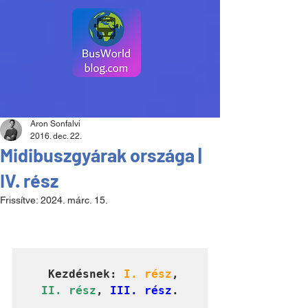
Aron Sonfalvi
2016. dec. 22.
Midibuszgyárak országa |
IV. rész
Frissítve:
2024. márc. 15.
Kezdésnek: 
I. rész
, 
II. rész
, 
III. rész
.