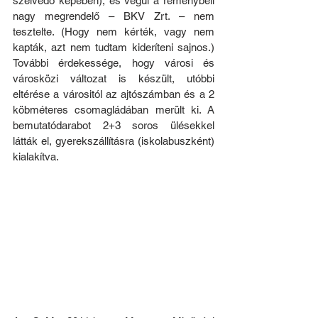
szélvédő képében), és végül a reménybeli 
nagy megrendelő – BKV Zrt. – nem 
tesztelte. (Hogy nem kérték, vagy nem 
kapták, azt nem tudtam kideríteni sajnos.) 
További érdekessége, hogy városi és 
városközi változat is készült, utóbbi 
eltérése a várositól az ajtószámban és a 2 
köbméteres csomagládában merült ki. A 
bemutatódarabot 2+3 soros ülésekkel 
látták el, gyerekszállításra (iskolabuszként) 
kialakítva.