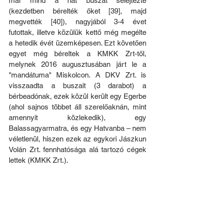
már mind a hat buszát selejtezte 
(kezdetben bérelték őket [39], majd 
megvették [40]), nagyjából 3-4 évet 
futottak, illetve közülük kettő még megélte 
a hetedik évét üzemképesen. Ezt követően 
egyet még béreltek a KMKK Zrt-től, 
melynek 2016 augusztusában járt le a 
"mandátuma" Miskolcon. A DKV Zrt. is 
visszaadta a buszait (3 darabot) a 
bérbeadónak, ezek közül került egy Egerbe 
(ahol sajnos többet áll szerelőaknán, mint 
amennyit közlekedik), egy 
Balassagyarmatra, és egy Hatvanba – nem 
véletlenül, hiszen ezek az egykori Jászkun 
Volán Zrt. fennhatósága alá tartozó cégek 
lettek (KMKK Zrt.).