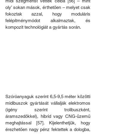
midi szegmenst vették célba [56] – mint 
oly’ sokan mások, érthetően – melyet csak 
fokoztak azzal, hogy moduláris 
felépítménymódot alkalmaztak, és 
kompozit technológiát a gyártás során.
Szóróanyaguk szerint 6,5-9,5 méter közötti 
midibuszok gyártását vállalják elektromos 
(igény szerint trolibuszként, 
áramszedőkkel), hibrid vagy CNG-üzemű 
meghajtással [57]. Kijelenthetjük, hogy 
érezhetően nagy pénz fektettek a dologba, 