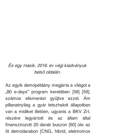
És egy másik, 2016. év végi kiadványuk 
belső oldalán. 
Az egyik demópéldány megjárta a világot a 
„80 e-days” program keretében [58] [59], 
számos elismerést gyűjtve ezzel. Ám 
pillanatnyilag a gyár tetszhalott állapotban 
van a midiket illetően, ugyanis a BKV Zrt. 
részére legyártott és az állam által 
finanszírozott 20 darab buszon [60] (és az 
öt demódarabon [CNG, hibrid, elektromos 