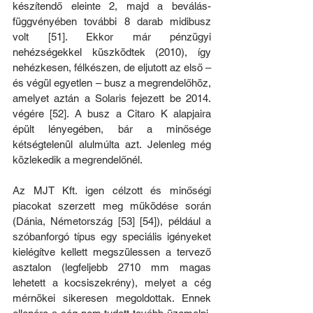
készítendő eleinte 2, majd a beválás-
függvényében további 8 darab midibusz 
volt [51]. Ekkor már pénzügyi 
nehézségekkel küszködtek (2010), így 
nehézkesen, félkészen, de eljutott az első – 
és végül egyetlen – busz a megrendelőhöz, 
amelyet aztán a Solaris fejezett be 2014. 
végére [52]. A busz a Citaro K alapjaira 
épült lényegében, bár a minősége 
kétségtelenül alulmúlta azt. Jelenleg még 
közlekedik a megrendelőnél.
Az MJT Kft. igen célzott és minőségi 
piacokat szerzett meg működése során 
(Dánia, Németország [53] [54]), például a 
szóbanforgó típus egy speciális igényeket 
kielégítve kellett megszülessen a tervező 
asztalon (legfeljebb 2710 mm magas 
lehetett a kocsiszekrény), melyet a cég 
mérnökei sikeresen megoldottak. Ennek 