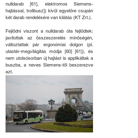
nulldarab [61], elektromos Siemens-
hajtással, trolibusz]) kívül egyelőre csupán 
két darab rendelésére van kilátás (KT Zrt.). 
Fejlődni viszont a nulldarab óta fejlődtek: 
javítottak az összeszerelés minőségén, 
változtattak pár ergonómiai dolgon (pl. 
utastér-megvilágítás módja [60] [61]), és 
nem utolsósorban új hajtást is applikáltak a 
buszba, a neves Siemens-től beszerezve 
azt.