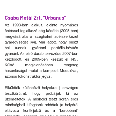
Csaba Metál Zrt. "Urbanus"
Az 1993-ban alakult, eleinte nyomásos 
öntéssel foglalkozó cég később (2005-ben) 
megvásárolta a szeghalmi acélszerkezet 
gyáregységét [44]. Már adott, hogy buszt 
hol tudnak gyártani portfólió-bővítés 
gyanánt. Az első darab tervezése 2007-ben 
kezdődött, és 2009-ben készült el [45]. 
Külső megjelenésében rengeteg 
hasonlóságot mutat a kompozit Modulóval, 
azonos főkonstruktőr jegyzi.
Elküldték különböző helyekre (~országos 
tesztkörútra), hogy próbálják ki az 
üzemeltetők. A miskolci teszt során erős 
minőségbeli kifogások adódtak (a helyéről 
eltávozó frontkijelző és a "berobbant" 