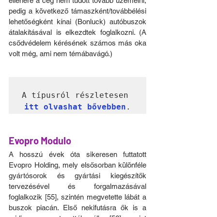
ellenére a cég nem tudott tovább üzemelni, 
pedig a következő támaszként/továbbélési 
lehetőségként kínai (Bonluck) autóbuszok 
átalakításával is elkezdtek foglalkozni. (A 
csődvédelem kérésének számos más oka 
volt még, ami nem témábavágó.)
A típusról részletesen 
itt olvashat bővebben
Evopro Modulo
A hosszú évek óta sikeresen futtatott 
Evopro Holding, mely elsősorban különféle 
gyártósorok és gyártási kiegészítők 
tervezésével és forgalmazásával 
foglalkozik [55], szintén megvetette lábát a 
buszok piacán. Első nekifutásra ők is a 