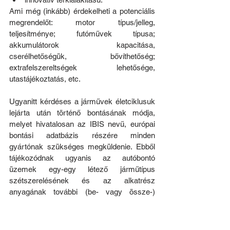
Ami még (inkább) érdekelheti a potenciális 
megrendelőt: motor típus/jelleg, 
teljesítménye; futóművek típusa; 
akkumulátorok kapacitása, 
cserélhetőségük, bővíthetőség; 
extrafelszereltségek lehetősége, 
utastájékoztatás, etc.
Ugyanitt kérdéses a járművek életciklusuk 
lejárta után történő bontásának módja, 
melyet hivatalosan az IBIS nevű, európai 
bontási adatbázis részére minden 
gyártónak szükséges megküldenie. Ebből 
tájékozódnak ugyanis az autóbontó 
üzemek egy-egy létező járműtípus 
szétszerelésének és az alkatrész 
anyagának további (be- vagy össze-) 
gyűjtésének módjáról. A kompozit test 
műgyanta-szerű alapanyagból készül egy 
sablonban, ragasztva, kérdés, hogy ezt 