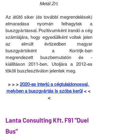
Metál Zrt.
Az átütő siker (és további megrendelések) 
elmaradása nyomán felhagytak a 
buszgyártással. Pozitívumként írandó a cég 
számlájára, hogy egyedüliként voltak jelen 
az elmúlt évtizedben magyar 
buszgyártóként a Kortrijk-ban 
megrendezett buszbemutatón és -
kiállításon 2011-ben. Utoljára a 2012-es 
tököli buszfesztiválon jelentek meg.
> > > 
2020-as interjú a cégtulajdonossal, 
melyben a buszgyártás is szóba kerül
 < < 
<
Lanta Consulting Kft. F91 "Duel 
Bus"