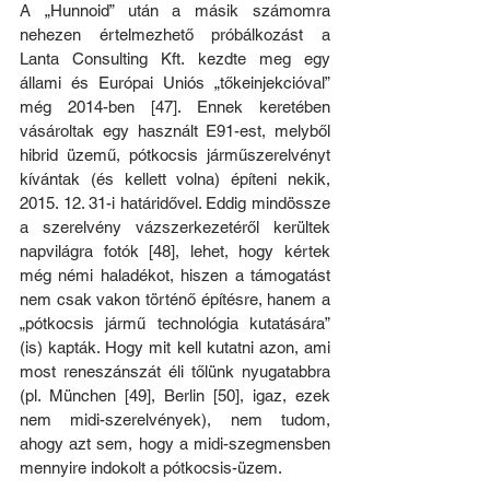
A „Hunnoid” után a másik számomra 
nehezen értelmezhető próbálkozást a 
Lanta Consulting Kft. kezdte meg egy 
állami és Európai Uniós „tőkeinjekcióval” 
még 2014-ben [47]. Ennek keretében 
vásároltak egy használt E91-est, melyből 
hibrid üzemű, pótkocsis járműszerelvényt 
kívántak (és kellett volna) építeni nekik, 
2015. 12. 31-i határidővel. Eddig mindössze 
a szerelvény vázszerkezetéről kerültek 
napvilágra fotók [48], lehet, hogy kértek 
még némi haladékot, hiszen a támogatást 
nem csak vakon történő építésre, hanem a 
„pótkocsis jármű technológia kutatására” 
(is) kapták. Hogy mit kell kutatni azon, ami 
most reneszánszát éli tőlünk nyugatabbra 
(pl. München [49], Berlin [50], igaz, ezek 
nem midi-szerelvények), nem tudom, 
ahogy azt sem, hogy a midi-szegmensben 
mennyire indokolt a pótkocsis-üzem. 