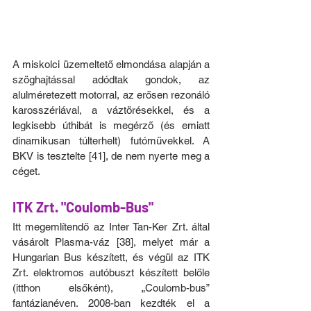
A miskolci üzemeltető elmondása alapján a 
szöghajtással adódtak gondok, az 
alulméretezett motorral, az erősen rezonáló 
karosszériával, a váztörésekkel, és a 
legkisebb úthibát is megérző (és emiatt 
dinamikusan túlterhelt) futóművekkel. A 
BKV is tesztelte [41], de nem nyerte meg a 
céget.
ITK Zrt. "Coulomb-Bus"
Itt megemlítendő az Inter Tan-Ker Zrt. által 
vásárolt Plasma-váz [38], melyet már a 
Hungarian Bus készített, és végül az ITK 
Zrt. elektromos autóbuszt készített belőle 
(itthon elsőként), „Coulomb-bus” 
fantázianéven. 2008-ban kezdték el a 