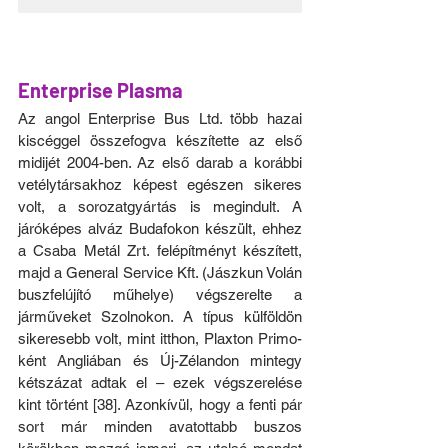
Enterprise Plasma
Az angol Enterprise Bus Ltd. több hazai 
kiscéggel összefogva készítette az első 
midijét 2004-ben. Az első darab a korábbi 
vetélytársakhoz képest egészen sikeres 
volt, a sorozatgyártás is megindult. A 
járóképes alváz Budafokon készült, ehhez 
a Csaba Metál Zrt. felépítményt készített, 
majd a General Service Kft. (Jászkun Volán 
buszfelújító műhelye) végszerelte a 
járműveket Szolnokon. A típus külföldön 
sikeresebb volt, mint itthon, Plaxton Primo-
ként Angliában és Új-Zélandon mintegy 
kétszázat adtak el – ezek végszerelése 
kint történt [38]. Azonkívül, hogy a fenti pár 
sort már minden avatottabb buszos 