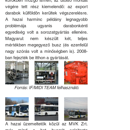
körökben mozgó ismeri, az utolsó mondat 
végére tett rész kiemelendő: az export 
darabok külföldön kerültek végszerelésre. 
A hazai harminc példány legnagyobb 
problémája ugyanis darabonkénti 
egyediség volt a sorozatgyártás ellenére. 
Magyarul: nem készült két, teljes 
mértékben megegyező busz (és ezenfelül 
nagy szórás volt a minőségben is). 2008-
ban fejezték be itthon a gyártását.
Forrás: IF/MIDI TEAM felhasználó.
A hazai üzemeltetők közül az MVK Zrt. 