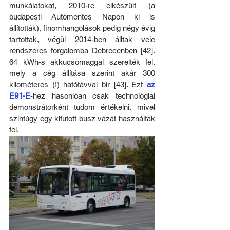
munkálatokat, 2010-re elkészült (a 
budapesti Autómentes Napon ki is 
állították), finomhangolások pedig négy évig 
tartottak, végül 2014-ben álltak vele 
rendszeres forgalomba Debrecenben [42]. 
64 kWh-s akkucsomaggal szerelték fel, 
mely a cég állítása szerint akár 300 
kilométeres (!) hatótávval bír [43]. Ezt 
az 
E91-E
-hez hasonlóan csak technológiai 
demonstrátorként tudom értékelni, mivel 
szintúgy egy kifutott busz vázát használták 
fel.