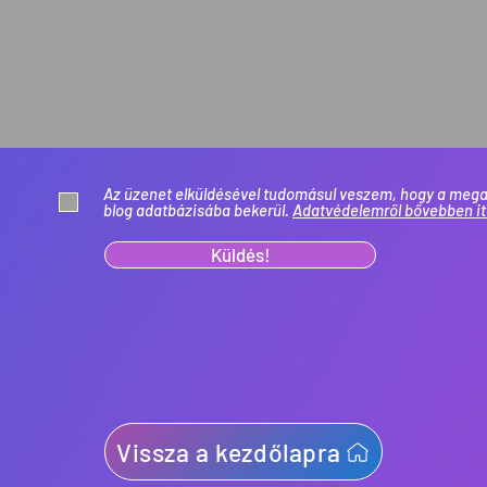
Az üzenet elküldésével tudomásul veszem, hogy a mega
blog adatbázisába bekerül.
Adatvédelemről bővebben it
Küldés!
Vissza a kezdőlapra