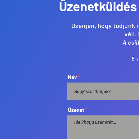
Üzenetküldés
Üzenjen, hogy tudjunk r
véli.
A csi
E-m
Név
Üzenet