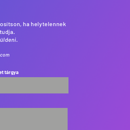
tosítson, ha helytelennek
 tudja.
küldeni.
t]com
t tárgya