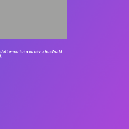
dott e-mail cím és név a BusWorld
t.