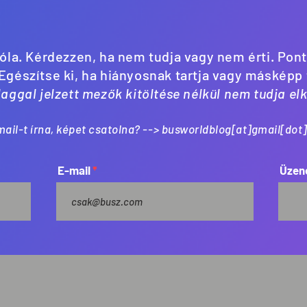
óla. Kérdezzen, ha nem tudja vagy nem érti. Pon
 Egészítse ki, ha hiányosnak tartja vagy másképp
llaggal jelzett mezők kitöltése nélkül nem tudja el
ail-t írna, képet csatolna? --> busworldblog[at]gmail[do
E-mail
Üzene