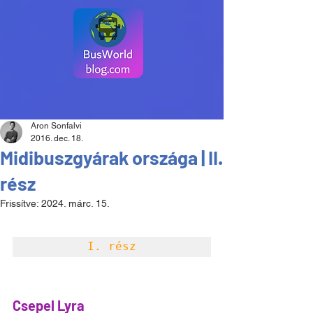
Aron Sonfalvi
2016. dec. 18.
Midibuszgyárak országa | II.
rész
Frissítve:
2024. márc. 15.
I. rész
Csepel Lyra