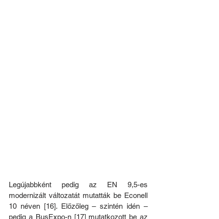
Legújabbként pedig az EN 9,5-es 
modernizált változatát mutatták be Econell 
10 néven [16]. Előzőleg – szintén idén – 
pedig a BusExpo-n [17] mutatkozott be az 