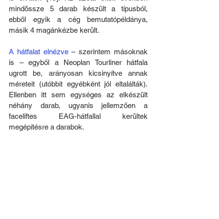
mindössze 5 darab készült a típusból, 
ebből egyik a cég bemutatópéldánya, 
másik 4 magánkézbe került.
A hátfalat elnézve
 – szerintem másoknak 
is – egyből a Neoplan Tourliner hátfala 
ugrott be, arányosan kicsinyítve annak 
méreteit (utóbbit egyébként jól eltalálták). 
Ellenben itt sem egységes az elkészült 
néhány darab, ugyanis jellemzően a 
faceliftes EAG-hátfallal kerültek 
megépítésre a darabok.