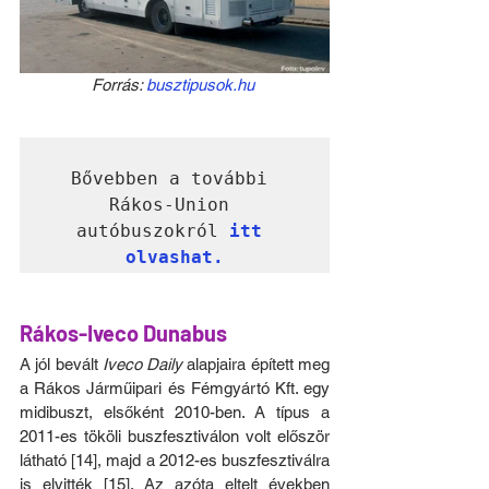
Forrás: 
busztipusok.hu
Bővebben a további 
Rákos-Union 
autóbuszokról 
itt 
olvashat.
Rákos-Iveco Dunabus
A jól bevált 
Iveco Daily
 alapjaira épített meg 
a Rákos Járműipari és Fémgyártó Kft. egy 
midibuszt, elsőként 2010-ben. A típus a 
2011-es tököli buszfesztiválon volt először 
látható [14], majd a 2012-es buszfesztiválra 
is elvitték [15]. Az azóta eltelt években 