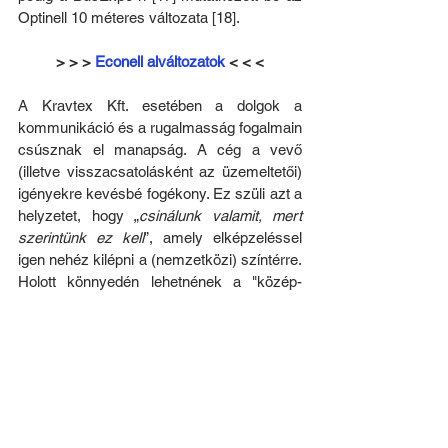
Optinell 10 méteres változata [18].
> > > 
Econell alváltozatok
 < < <
A Kravtex Kft. esetében a dolgok a 
kommunikáció és a rugalmasság fogalmain 
csúsznak el manapság. A cég a vevő 
(illetve visszacsatolásként az üzemeltetői) 
igényekre kevésbé fogékony. Ez szüli azt a 
helyzetet, hogy „
csinálunk valamit, mert 
szerintünk ez kell
”, amely elképzeléssel 
igen nehéz kilépni a (nemzetközi) színtérre. 
Holott könnyedén lehetnének a "közép-
kelet-európai VDL".
A kommunikációja pedig a számos, 
szakmai és „félszakmai” körökből őket ért 
támadás – és esetenként rágalom – 
következtében vált zárkózottá (például 
2012-ben törölték sajnos a korábban 