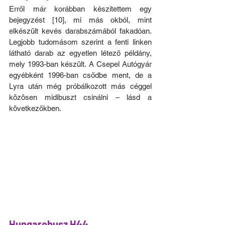
Erről már korábban készítettem egy 
bejegyzést [10], mi más okból, mint 
elkészült kevés darabszámából fakadóan. 
Legjobb tudomásom szerint a fenti linken 
látható darab az egyetlen létező példány, 
mely 1993-ban készült. A Csepel Autógyár 
egyébként 1996-ban csődbe ment, de a 
Lyra után még próbálkozott más céggel 
közösen midibuszt csinálni – lásd a 
következőkben.
Hungarobusz H44