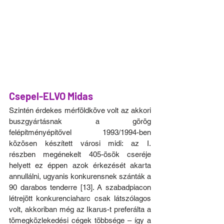
Csepel-ELVO Midas
Szintén érdekes mérföldköve volt az akkori 
buszgyártásnak a görög 
felépítményépítővel 1993/1994-ben 
közösen készített városi midi: az I. 
részben megénekelt 405-ösök cseréje 
helyett ez éppen azok érkezését akarta 
annullálni, ugyanis konkurensnek szánták a 
90 darabos tenderre [13]. A szabadpiacon 
létrejött konkurenciaharc csak látszólagos 
volt, akkoriban még az Ikarus-t preferálta a 
tömegközlekedési cégek többsége – így a 