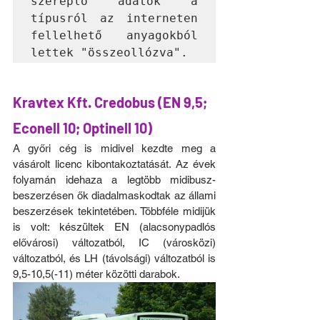
szereplő adatok a 
típusról az interneten 
fellelhető anyagokból 
lettek "összeollózva".
Kravtex Kft. Credobus (EN 9,5; 
Econell 10; Optinell 10)
A győri cég is midivel kezdte meg a 
vásárolt licenc kibontakoztatását. Az évek 
folyamán idehaza a legtöbb midibusz-
beszerzésen ők diadalmaskodtak az állami 
beszerzések tekintetében. Többféle midijük 
is volt: készültek EN (alacsonypadlós 
elővárosi) változatból, IC (városközi) 
változatból, és LH (távolsági) változatból is 
9,5-10,5(-11) méter közötti darabok.