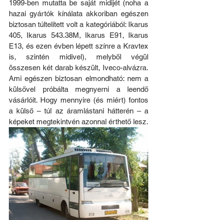
1999-ben mutatta be saját midijét (noha a 
hazai gyártók kínálata akkoriban egészen 
biztosan túltelített volt a kategóriából: Ikarus 
405, Ikarus 543.38M, Ikarus E91, Ikarus 
E13, és ezen évben lépett színre a Kravtex 
is, szintén midivel), melyből végül 
összesen két darab készült, Iveco-alvázra. 
Ami egészen biztosan elmondható: nem a 
külsővel próbálta megnyerni a leendő 
vásárlóit. Hogy mennyire (és miért) fontos 
a külső – túl az áramlástani hátterén – a 
képeket megtekintvén azonnal érthető lesz.