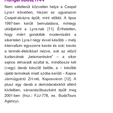
Nem véletlenül közvetlen helye a Csepel 
Lyra-t követően, hiszen ez ugyanazon 
Csepel-alvázra épült, mint előbbi. A típus 
1997-ben került bemutatásra, mintegy 
utódjaként a Lyra-nak [11]. Érthetetlen, 
hogy miért gondolták modernizálni a 
sikertelen Lyra-t négy évvel később – mely 
intervallum egyszerre kevés és sok: kevés 
a termék-életciklust nézve, sok az előző 
kudarcának „beismerésére” – a siker 
sajnos elmaradt ezúttal is, mindössze két 
(+egy) darab készült belőle, a – később 
újabb termékek miatt szóba kerülő – Kapos 
Járműgyártó Zrt-nél, Kaposváron [12]. A 
plusz egy darab a demódaraboktól eltérő 
kivitelben, városnézőbuszként épült meg 
2001-ben (frsz.: FJJ-778, ex. BudaTours 
Agency). 