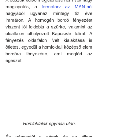
meglepetés, a 
formaterv az MAN-nél
nagyjából ugyanez mintegy tíz éve 
immáron. A homogén bordó fényezést 
viszont jól feldobja a szürke, valamint az 
oldalfalon elhelyezett Kaposvár felirat. A 
fényezés oldalfalon ívelt kialakítása is 
ötletes, egyedül a homlokfali középső elem 
bordóra fényezése, ami megtöri az 
egészet.
Homlokfalak egymás után.
És végezetül a cégek és az állam 