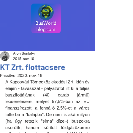
Aron Sonfalvi
2015. nov. 10.
KT Zrt. flottacsere
Frissítve:
2020. nov. 18.
A Kaposvári Tömegközlekedési Zrt. idén év 
elején - tavasszal - pályázatot írt ki a teljes 
buszflottájának (40 darab jármű) 
lecserélésére, melyet 97,5%-ban az EU 
finanszírozott, a fennálló 2,5%-ot a város 
tette be a "kalapba". De nem is akármilyen 
(ha úgy tetszik "sima" dízel-) buszokra 
cserélik, hanem sűrített földgázüzemre 