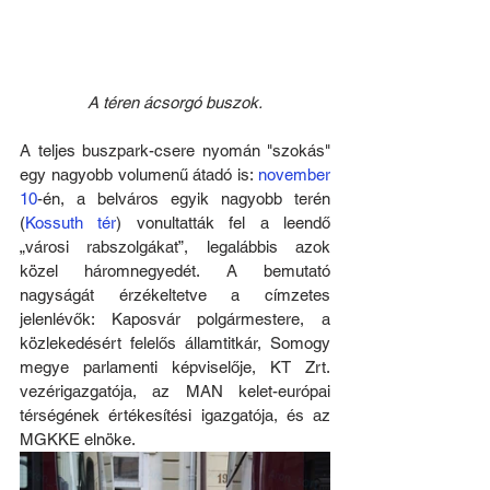
A téren ácsorgó buszok.
A teljes buszpark-csere nyomán "szokás" 
egy nagyobb volumenű átadó is: 
november 
10
-én, a belváros egyik nagyobb terén 
(
Kossuth tér
) vonultatták fel a leendő 
„városi rabszolgákat”, legalábbis azok 
közel háromnegyedét. A bemutató 
nagyságát érzékeltetve a címzetes 
jelenlévők: Kaposvár polgármestere, a 
közlekedésért felelős államtitkár, Somogy 
megye parlamenti képviselője, KT Zrt. 
vezérigazgatója, az MAN kelet-európai 
térségének értékesítési igazgatója, és az 
MGKKE elnöke.