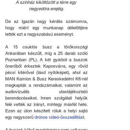
A színház kiköltözött a térre egy 
negyedóra erejéig.
De az igazán nagy kérdés számomra, 
hogy miért egy munkanap délelőttjére 
tették ezt a nagyszabású eseményt.
A 15 csuklós busz a törökországi 
Ankarában készült, míg a 25 darab szóló 
Poznańban (PL). A két gyárból a buszok 
önerőből érkeztek Kaposvárra, egy rövid 
pécsi kitérővel (lásd nyitóképet), ahol az 
MAN Kamion & Busz Kereskedelmi Kft-nél 
megkapták a rendszámaikat, valamint az 
audiovizuális utastájékoztató 
berendezéseiket. Innen szolgálati helyük 
felé vették az irányt, mintegy másfél hete. 
Ezen az úton készített róluk a helyi sajtó 
egy nagyszerű 
drónos videó-összeállítás
t.
A buszok külső megjelenése nem volt nagy 