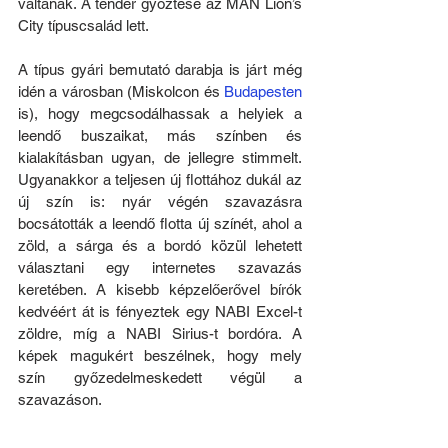
váltanak. A tender győztese az MAN Lion’s 
City típuscsalád lett.
A típus gyári bemutató darabja is járt még 
idén a városban (Miskolcon és 
Budapesten
is), hogy megcsodálhassak a helyiek a 
leendő buszaikat, más színben és 
kialakításban ugyan, de jellegre stimmelt. 
Ugyanakkor a teljesen új flottához dukál az 
új szín is: nyár végén szavazásra 
bocsátották a leendő flotta új színét, ahol a 
zöld, a sárga és a bordó közül lehetett 
választani egy internetes szavazás 
keretében. A kisebb képzelőerővel bírók 
kedvéért át is fényeztek egy NABI Excel-t 
zöldre, míg a NABI Sirius-t bordóra. A 
képek magukért beszélnek, hogy mely 
szín győzedelmeskedett végül a 
szavazáson.