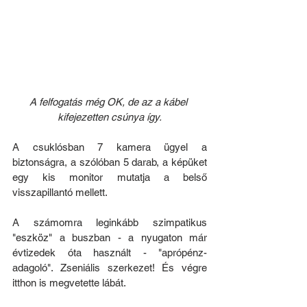
A felfogatás még OK, de az a kábel 
kifejezetten csúnya így.
A csuklósban 7 kamera ügyel a 
biztonságra, a szólóban 5 darab, a képüket 
egy kis monitor mutatja a belső 
visszapillantó mellett.
A számomra leginkább szimpatikus 
"eszköz" a buszban - a nyugaton már 
évtizedek óta használt - "aprópénz-
adagoló". Zseniális szerkezet! És végre 
itthon is megvetette lábát.