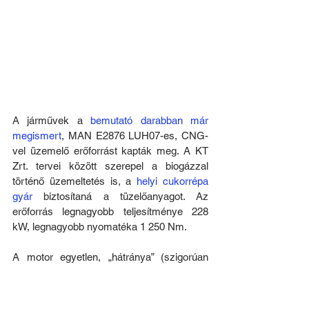
A járművek a 
bemutató darabban már 
megismert
, MAN E2876 LUH07-es, CNG-
vel üzemelő erőforrást kapták meg. A KT 
Zrt. tervei között szerepel a biogázzal 
történő üzemeltetés is, a 
helyi cukorrépa 
gyár
 biztosítaná a tüzelőanyagot. Az 
erőforrás legnagyobb teljesítménye 228 
kW, legnagyobb nyomatéka 1 250 Nm. 
A motor egyetlen, „hátránya” (szigorúan 
idézőjelben), hogy nem képviseli a 
motorfejlesztők új trendjeinek egyikét: a 
hengerűrtartalom- (és ezáltal teljes 