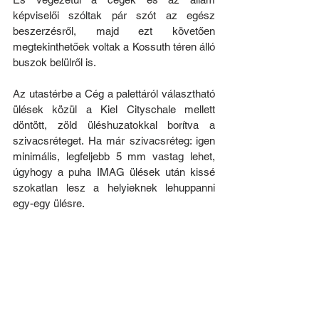
képviselői szóltak pár szót az egész 
beszerzésről, majd ezt követően 
megtekinthetőek voltak a Kossuth téren álló 
buszok belülről is.
Az utastérbe a Cég a palettáról választható 
ülések közül a Kiel Cityschale mellett 
döntött, zöld üléshuzatokkal borítva a 
szivacsréteget. Ha már szivacsréteg: igen 
minimális, legfeljebb 5 mm vastag lehet, 
úgyhogy a puha IMAG ülések után kissé 
szokatlan lesz a helyieknek lehuppanni 
egy-egy ülésre. 