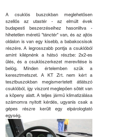
A csuklós buszokban meglehetősen 
szellős az utastér - az elmúlt évek 
budapesti beszerzéseihez hasonlítva - 
hihetetlen méretű "tánctér" van, és az ajtós 
oldalon is van egy kisebb, a babakocsisok 
részére. A legrosszabb pontja a csuklóból 
amint kilépnénk a hátsó részbe: 2x2-es 
ülés, és a csuklószerkezet merevítése is 
belóg. Minden értelemben szűk a 
keresztmetszet. A KT Zrt. nem kért a 
tesztbuszokban megismertetett átlátszó 
csuklóból, így viszont meglepően sötét van 
a köpeny alatt. A teljes jármű klimatizálása 
számomra nyitott kérdés, ugyanis csak a 
gépes részre került egy elpárologtató 
egység.