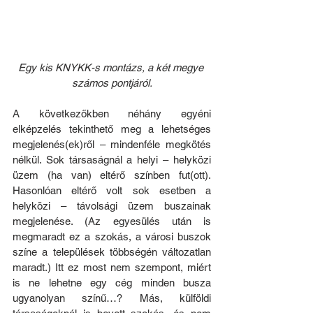
Egy kis KNYKK-s montázs, a két megye 
számos pontjáról.
A következőkben néhány egyéni 
elképzelés tekinthető meg a lehetséges 
megjelenés(ek)ről – mindenféle megkötés 
nélkül. Sok társaságnál a helyi – helyközi 
üzem (ha van) eltérő színben fut(ott). 
Hasonlóan eltérő volt sok esetben a 
helyközi – távolsági üzem buszainak 
megjelenése. (Az egyesülés után is 
megmaradt ez a szokás, a városi buszok 
színe a települések többségén változatlan 
maradt.) Itt ez most nem szempont, miért 
is ne lehetne egy cég minden busza 
ugyanolyan színű…? Más, külföldi 