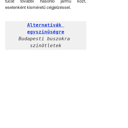
tucat további hasonló jármű közt, 
esetenként kisméretű cégjelzéssel.
Alternatívák 
egyszínűségre
Budapesti buszokra 
színötletek