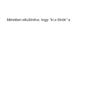
Méretben elkülönítve, hogy "ki a főnök" a 
cégcsoportban + a nagyobb cégek 
színvilágát és formáit felhasználva.
KMKK Zrt.
 (Agria Volán, Hatvani 
Volán, 
Jászkun Volán
, Mátra 
Volán, Nógrád Volán)