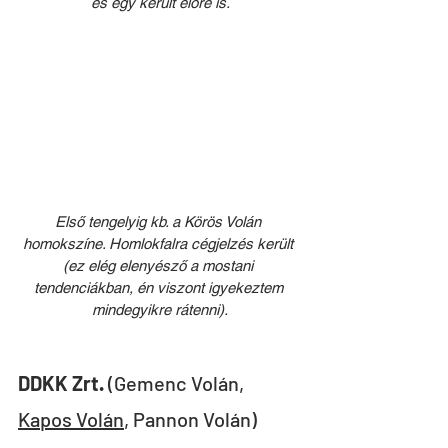
és egy került előre is.
Első tengelyig kb. a Körös Volán 
homokszíne. Homlokfalra cégjelzés került 
(ez elég elenyésző a mostani 
tendenciákban, én viszont igyekeztem 
mindegyikre rátenni).
DDKK Zrt.
 (Gemenc Volán, 
Kapos Volán
, Pannon Volán)