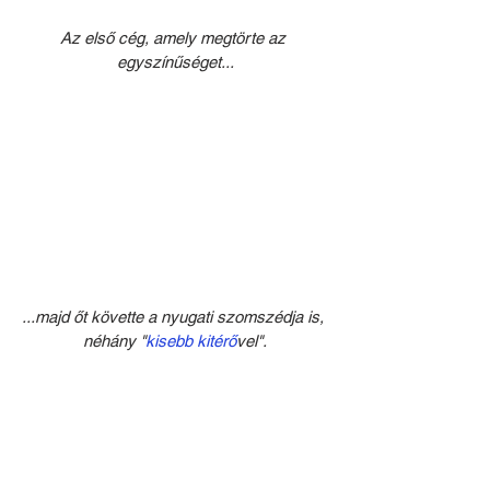
Az első cég, amely megtörte az 
egyszínűséget...
...majd őt követte a nyugati szomszédja is, 
néhány "
kisebb kitérő
vel".