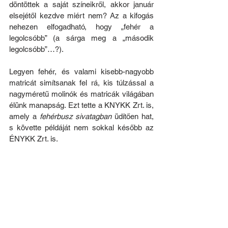
döntöttek a saját színeikről, akkor január 
elsejétől kezdve miért nem? Az a kifogás 
nehezen elfogadható, hogy „fehér a 
legolcsóbb” (a sárga meg a „második 
legolcsóbb”…?).
Legyen fehér, és valami kisebb-nagyobb 
matricát simítsanak fel rá, kis túlzással a 
nagyméretű molinók és matricák világában 
élünk manapság. Ezt tette a KNYKK Zrt. is, 
amely a 
fehérbusz sivatagban
 üdítően hat, 
s követte példáját nem sokkal később az 
ÉNYKK Zrt. is.