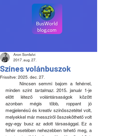
Aron Sonfalvi
2017. aug. 27.
Színes volánbuszok
Frissítve:
2025. dec. 27.
	Nincsen semmi bajom a fehérrel, 
minden színt 
tartalmaz
. 2015. január 1-je 
előtt létező volántársaságok között 
azonban mégis több, roppant jó 
megjelenésű és kreatív színösszetétel volt, 
melyekkel már messziről összeköthető volt 
egy-egy busz az adott társasággal. Ez a 
fehér esetében nehezebben tehető meg, a 