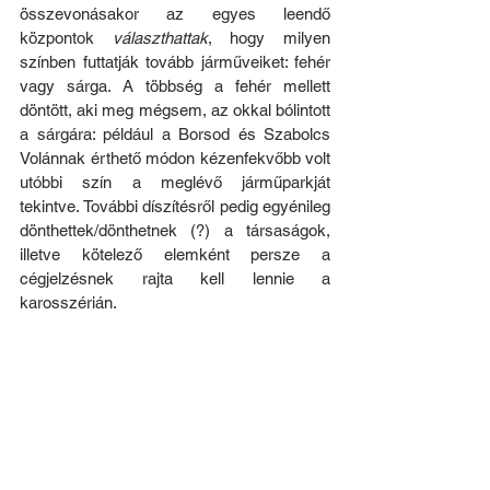
összevonásakor az egyes leendő 
központok 
választhattak
, hogy milyen 
színben futtatják tovább járműveiket: fehér 
vagy sárga. A többség a fehér mellett 
döntött, aki meg mégsem, az okkal bólintott 
a sárgára: például a Borsod és Szabolcs 
Volánnak érthető módon kézenfekvőbb volt 
utóbbi szín a meglévő járműparkját 
tekintve. További díszítésről pedig egyénileg 
dönthettek/dönthetnek (?) a társaságok, 
illetve kötelező elemként persze a 
cégjelzésnek rajta kell lennie a 
karosszérián.