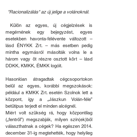
"Racionalizálás" az új jelige a volánoknál. 
 Külön az egyes, új cégjelzések is 
megérnének egy bejegyzést, egyes 
esetekben havonta-félévente változott – 
lásd ÉNYKK Zrt. – más esetben pedig 
mintha egymásról másolták volna le a 
három vagy öt részre osztott kört – lásd 
DDKK, KMKK, ÉMKK logóit.
Hasonlóan átragadtak cégcsoportokon 
belül az egyes, korábbi megszokások: 
például a KMKK Zrt. esetén Szolnok lett a 
központ, így a „Jászkun Volán-féle” 
betűtípus terjedt el minden alcégnél.
Miért volt szükség rá, hogy központilag 
(„fentről”) megszabják, milyen szín(ek)ből 
választhatnak a cégek? Ha egészen 2014. 
december 31-ig megtehették, hogy helyileg 