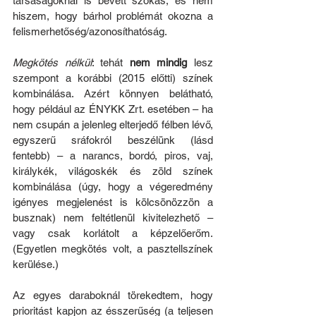
társaságoknál is bevett szokás, és nem 
hiszem, hogy bárhol problémát okozna a 
felismerhetőség/azonosíthatóság.
Megkötés nélkül
: tehát 
nem mindig
 lesz 
szempont a korábbi (2015 előtti) színek 
kombinálása. Azért könnyen belátható, 
hogy például az ÉNYKK Zrt. esetében – ha 
nem csupán a jelenleg elterjedő félben lévő, 
egyszerű sráfokról beszélünk (lásd 
fentebb) – a narancs, bordó, piros, vaj, 
királykék, világoskék és zöld színek 
kombinálása (úgy, hogy a végeredmény 
igényes megjelenést is kölcsönözzön a 
busznak) nem feltétlenül kivitelezhető – 
vagy csak korlátolt a képzelőerőm. 
(Egyetlen megkötés volt, a pasztellszínek 
kerülése.)
Az egyes daraboknál törekedtem, hogy 
prioritást kapjon az ésszerűség (a teljesen 