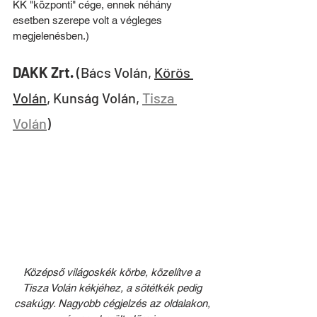
KK "központi" cége, ennek néhány 
esetben szerepe volt a végleges 
megjelenésben.)
DAKK Zrt.
 (Bács Volán, 
Körös 
Volán
, Kunság Volán, 
Tisza 
Volán
)
Középső világoskék körbe, közelítve a 
Tisza Volán kékjéhez, a sötétkék pedig 
csakúgy. Nagyobb cégjelzés az oldalakon, 