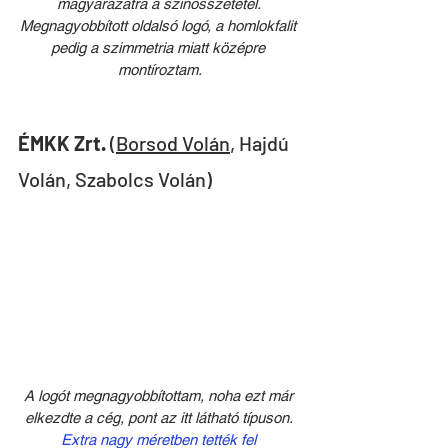
magyarázatra a színösszetétel. 
Megnagyobbított oldalsó logó, a homlokfalit 
pedig a szimmetria miatt középre 
montíroztam.
ÉMKK Zrt.
 (
Borsod Volán
, Hajdú 
Volán, Szabolcs Volán)
A logót megnagyobbítottam, noha ezt már 
elkezdte a cég, pont az itt látható típuson. 
Extra nagy méretben tették fel 