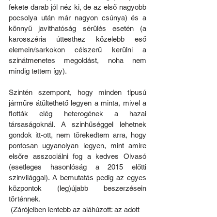
fekete darab jól néz ki, de az első nagyobb 
pocsolya után már nagyon csúnya) és a 
könnyű javíthatóság sérülés esetén (a 
karosszéria úttesthez közelebb eső 
elemein/sarkokon célszerű kerülni a 
színátmenetes megoldást, noha nem 
mindig tettem így).
Szintén szempont, hogy minden típusú 
járműre átültethető legyen a minta, mivel a 
flották elég heterogének a hazai 
társaságoknál. A színhűséggel lehetnek 
gondok itt-ott, nem törekedtem arra, hogy 
pontosan ugyanolyan legyen, mint amire 
elsőre asszociálni fog a kedves Olvasó 
(esetleges hasonlóság a 2015 előtti 
színvilággal). A bemutatás pedig az egyes 
központok (leg)újabb beszerzésein 
történnek.
 (Zárójelben lentebb az aláhúzott: az adott 