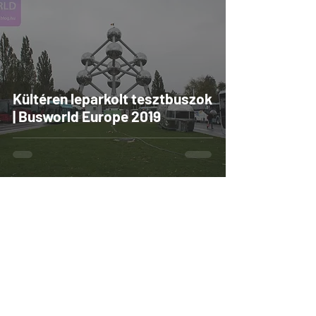
Kültéren leparkolt tesztbuszok
| Busworld Europe 2019
Aron Sonfalvi
2019. okt. 18.