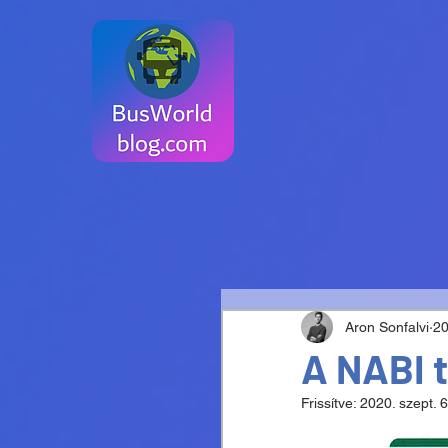
Aron Sonfalvi
20
A NABI t
Frissítve:
2020. szept. 6