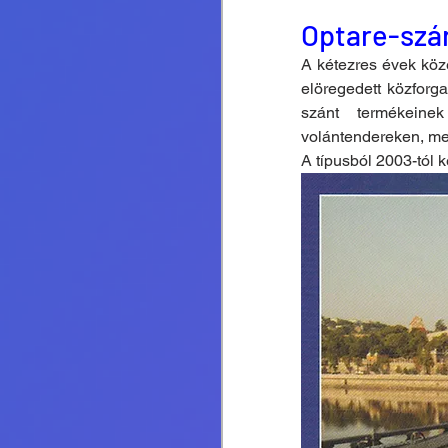
Optare-sz
A kétezres évek köze
elöregedett közfor
szánt termékeine
volántendereken, me
A típusból 2003-tól 