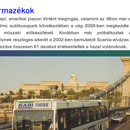
ármazékok
pi, amerikai piacon történt megingás, valamint az itthon már 
galmú autóbuszpark következtében a cég 2009-ben megkezdte
k műszaki előkészítését. Korábban már próbálkoztak a
lynek részleges sikerét a 2002-ben bemutatott Scania-alvázas
kezdve összesen 61 darabot értékesítettek a hazai volánoknak.