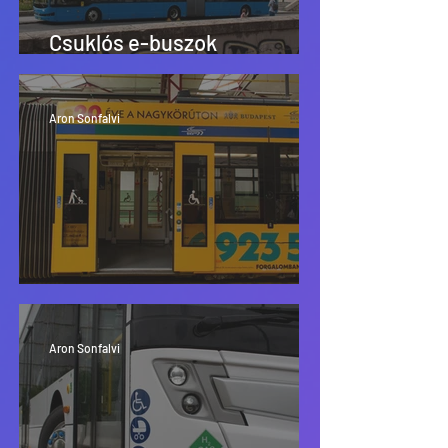
Csuklós e-buszok
Budapesten | BYD B19
Aron Sonfalvi
20 év Combinóval
Aron Sonfalvi