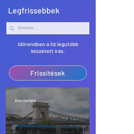
Legfrissebbek
Időrendben a tíz legutóbb
közzétett írás.
Frissítések
Aron Sonfalvi