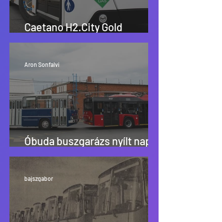
Caetano H2.City Gold
tesztvezetés
Aron Sonfalvi
Óbuda buszgarázs nyílt nap
(2026)
bajszgabor