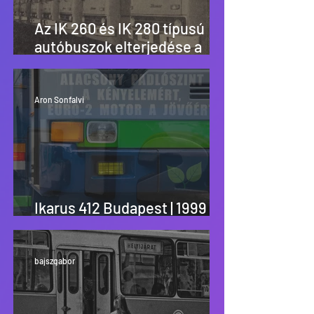
Az IK 260 és IK 280 típusú
autóbuszok elterjedése a
magyar városokban
Aron Sonfalvi
Ikarus 412 Budapest | 1999 –
2025
bajszgabor