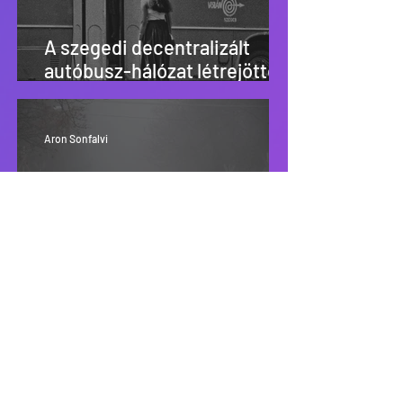
A szegedi decentralizált
autóbusz-hálózat létrejötte
és átalakulásai
Aron Sonfalvi
BYD B12 Budapesten
Aron Sonfalvi