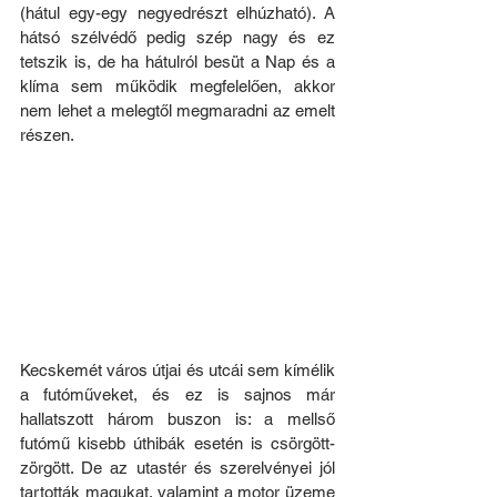
(hátul egy-egy negyedrészt elhúzható). A 
hátsó szélvédő pedig szép nagy és ez 
tetszik is, de ha hátulról besüt a Nap és a 
klíma sem működik megfelelően, akkor 
nem lehet a melegtől megmaradni az emelt 
részen.
Kecskemét város útjai és utcái sem kímélik 
a futóműveket, és ez is sajnos már 
hallatszott három buszon is: a mellső 
futómű kisebb úthibák esetén is csörgött-
zörgött. De az utastér és szerelvényei jól 
tartották magukat, valamint a motor üzeme 