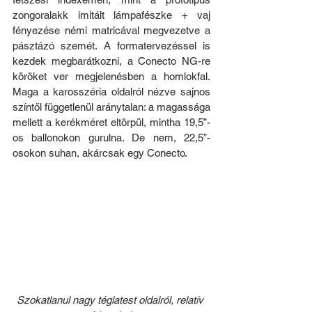
zongoralakk imitált lámpafészke + vaj 
fényezése némi matricával megvezetve a 
pásztázó szemét. A formatervezéssel is 
kezdek megbarátkozni, a Conecto NG-re 
köröket ver megjelenésben a homlokfal. 
Maga a karosszéria oldalról nézve sajnos 
színtől függetlenül aránytalan: a magassága 
mellett a kerékméret eltörpül, mintha 19,5”-
os ballonokon gurulna. De nem, 22,5”-
osokon suhan, akárcsak egy Conecto.
Szokatlanul nagy téglatest oldalról, relatív 