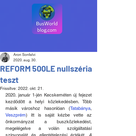
Aron Sonfalvi
2020. aug. 30.
REFORM 500LE nullszéria
teszt
Frissítve:
2022. okt. 21.
2020. január 1-jén Kecskeméten új fejezet 
kezdődött a helyi közlekedésben. Több 
másik városhoz hasonlóan (
Tatabánya
, 
Veszprém
) itt is saját kézbe vette az 
önkormányzat a buszközlekedést, 
megelégelve a volán szolgáltatási 
színvonalát és ellentételezési értékét. 
A 