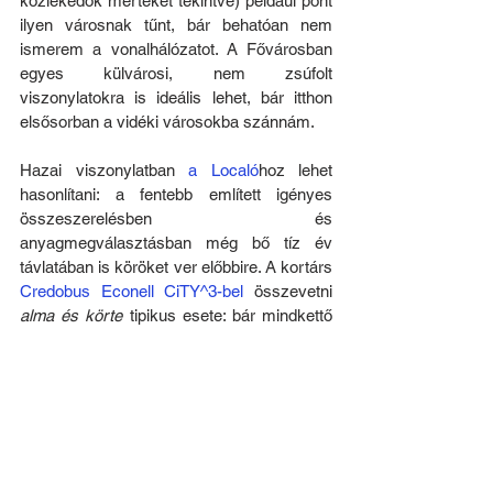
közlekedők mértékét tekintve) például pont 
ilyen városnak tűnt, bár behatóan nem 
ismerem a vonalhálózatot. A Fővárosban 
egyes külvárosi, nem zsúfolt 
viszonylatokra is ideális lehet, bár itthon 
elsősorban a vidéki városokba szánnám.
Hazai viszonylatban 
a Localó
hoz lehet 
hasonlítani: a fentebb említett igényes 
összeszerelésben és 
anyagmegválasztásban még bő tíz év 
távlatában is köröket ver előbbire. A kortárs 
Credobus Econell CiTY^3-bel
 összevetni 
alma és körte
 tipikus esete: bár mindkettő 
low entry, de 
önhordó vs. alvázas
 és 
19,5"-
os vs. 22,5"-os kerékméret
. Eddig – a 
hosszas prototípus tesztelés és 
jóváhagyás, majd a lassan beinduló 
nullszéria-gyártás ellenére – a 
legígéretesebb, igényesen megálmodott és 
megépített új magyar busz nullszéria az 