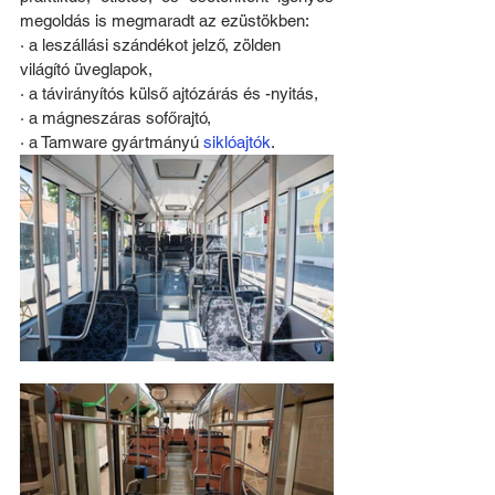
megoldás is megmaradt az ezüstökben: 
· a leszállási szándékot jelző, zölden 
világító üveglapok, 
· a távirányítós külső ajtózárás és -nyitás, 
· a mágneszáras sofőrajtó, 
· a Tamware gyártmányú 
siklóajtók
. 