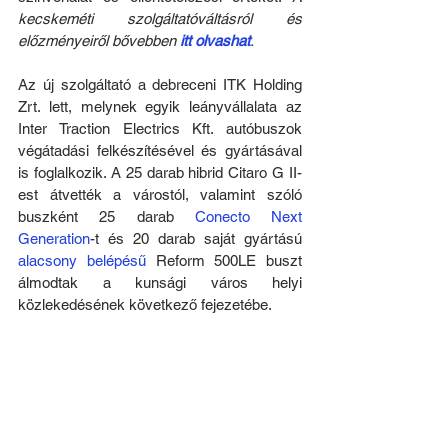
kecskeméti szolgáltatóváltásról és 
előzményeiről bővebben 
itt olvashat
.
Az új szolgáltató a debreceni ITK Holding 
Zrt. lett, melynek egyik leányvállalata az 
Inter Traction Electrics Kft. autóbuszok 
végátadási felkészítésével és gyártásával 
is foglalkozik. A 25 darab hibrid Citaro G II-
est átvették a várostól, valamint szóló 
buszként 25 darab 
Conecto Next 
Generation
-t és 20 darab saját gyártású 
alacsony belépésű
 Reform 500LE buszt 
álmodtak a kunsági város helyi 
közlekedésének következő fejezetébe.