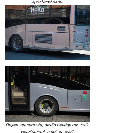
apró kerekeken.
Rejtett zsanérozás, dizájn bevágások, csík 
világítótestek hátul és oldalt.