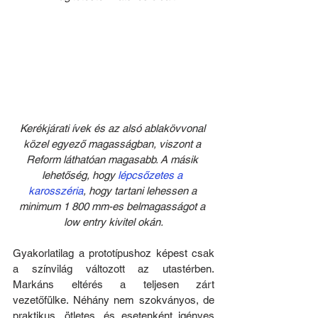
Kerékjárati ívek és az alsó ablakövvonal 
közel egyező magasságban, viszont a 
Reform láthatóan magasabb. A másik 
lehetőség, hogy 
lépcsőzetes a 
karosszéria
, hogy tartani lehessen a 
minimum 1 800 mm-es belmagasságot a 
low entry kivitel okán.
Gyakorlatilag a prototípushoz képest csak 
a színvilág változott az utastérben. 
Markáns eltérés a teljesen zárt 
vezetőfülke. Néhány nem szokványos, de 
praktikus, ötletes, és esetenként igényes 