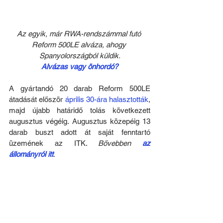
Az egyik, már RWA-rendszámmal futó 
Reform 500LE alváza, ahogy 
Spanyolországból küldik.
Alvázas vagy önhordó?
A gyártandó 20 darab Reform 500LE 
átadását először 
április 30-ára halasztották
, 
majd újabb határidő tolás következett 
augusztus végéig. Augusztus közepéig 13 
darab buszt adott át saját fenntartó 
üzemének az ITK. 
Bővebben 
az 
állományról itt
.