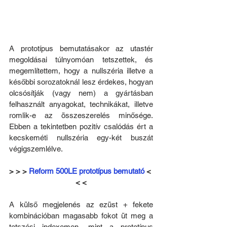
A prototípus bemutatásakor az utastér 
megoldásai túlnyomóan tetszettek, és 
megemlítettem, hogy a nullszéria illetve a 
későbbi sorozatoknál lesz érdekes, hogyan 
olcsósítják (vagy nem) a gyártásban 
felhasznált anyagokat, technikákat, illetve 
romlik-e az összeszerelés minősége. 
Ebben a tekintetben pozitív csalódás ért a 
kecskeméti nullszéria egy-két buszát 
végigszemlélve.
> > > 
Reform 500LE prototípus bemutató
 < 
< <
A külső megjelenés az ezüst + fekete 
kombinációban magasabb fokot üt meg a 
tetszési indexemen, mint a prototípus 