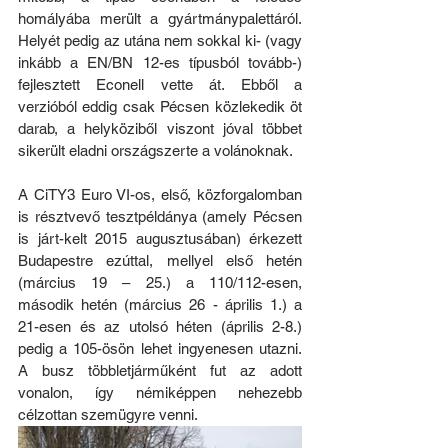
homályába merült a gyártmánypalettáról. 
Helyét pedig az utána nem sokkal ki- (vagy 
inkább a EN/BN 12-es típusból tovább-) 
fejlesztett Econell vette át. Ebből a 
verzióból eddig csak Pécsen közlekedik öt 
darab, a helyköziből viszont jóval többet 
sikerült eladni országszerte a volánoknak.
A CiTY3 Euro VI-os, első, közforgalomban 
is résztvevő tesztpéldánya (amely Pécsen 
is járt-kelt 2015 augusztusában) érkezett 
Budapestre ezúttal, mellyel első hetén 
(március 19 – 25.) a 110/112-esen, 
második hetén (március 26 - április 1.) a 
21-esen és az utolsó héten (április 2-8.) 
pedig a 105-ösön lehet ingyenesen utazni. 
A busz többletjárműként fut az adott 
vonalon, így némiképpen nehezebb 
célzottan szemügyre venni.