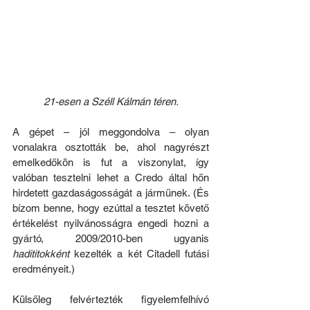
21-esen a Széll Kálmán téren.
A gépet – jól meggondolva – olyan 
vonalakra osztották be, ahol nagyrészt 
emelkedőkön is fut a viszonylat, így 
valóban tesztelni lehet a Credo által hőn 
hirdetett gazdaságosságát a járműnek. (És 
bízom benne, hogy ezúttal a tesztet követő 
értékelést nyilvánosságra engedi hozni a 
gyártó, 2009/2010-ben ugyanis 
hadititokként
 kezelték a két Citadell futási 
eredményeit.)
Külsőleg felvértezték figyelemfelhívó 