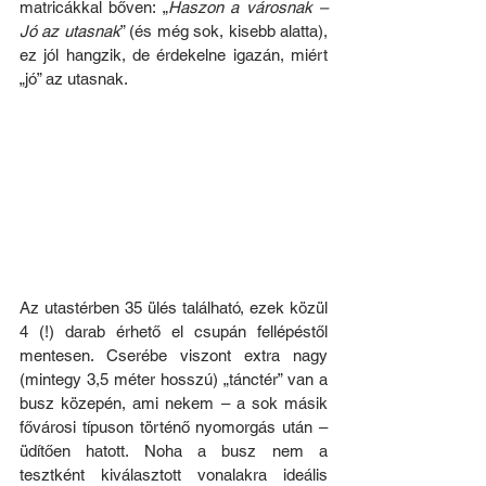
matricákkal bőven: „
Haszon a városnak – 
Jó az utasnak
” (és még sok, kisebb alatta), 
ez jól hangzik, de érdekelne igazán, miért 
„jó” az utasnak.
Az utastérben 35 ülés található, ezek közül 
4 (!) darab érhető el csupán fellépéstől 
mentesen. Cserébe viszont extra nagy 
(mintegy 3,5 méter hosszú) „tánctér” van a 
busz közepén, ami nekem – a sok másik 
fővárosi típuson történő nyomorgás után – 
üdítően hatott. Noha a busz nem a 
tesztként kiválasztott vonalakra ideális 