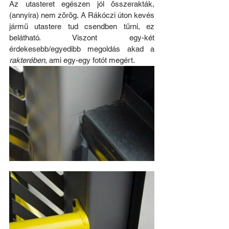
Az utasteret egészen jól összerakták, 
(annyira) nem zörög. A Rákóczi úton kevés 
jármű utastere tud csendben tűrni, ez 
belátható. Viszont egy-két 
érdekesebb/egyedibb megoldás akad a 
rakterében
, ami egy-egy fotót megért.