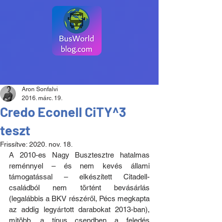
Aron Sonfalvi
2016. márc. 19.
Credo Econell CiTY^3
teszt
Frissítve:
2020. nov. 18.
A 2010-es Nagy Busztesztre hatalmas 
reménnyel – és nem kevés állami 
támogatással – elkészített Citadell-
családból nem történt bevásárlás 
(legalábbis a BKV részéről, Pécs megkapta 
az addig legyártott darabokat 2013-ban), 
mitöbb, a típus csendben a feledés 