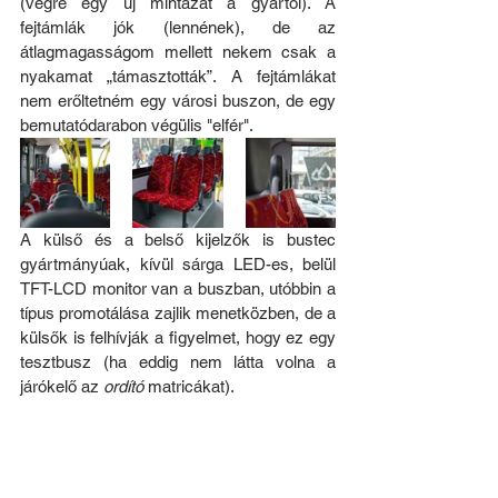
(végre egy új mintázat a gyártól). A 
fejtámlák jók (lennének), de az 
átlagmagasságom mellett nekem csak a 
nyakamat „támasztották”. A fejtámlákat 
nem erőltetném egy városi buszon, de egy 
bemutatódarabon végülis "elfér".
A külső és a belső kijelzők is bustec 
gyártmányúak, kívül sárga LED-es, belül 
TFT-LCD monitor van a buszban, utóbbin a 
típus promotálása zajlik menetközben, de a 
külsők is felhívják a figyelmet, hogy ez egy 
tesztbusz (ha eddig nem látta volna a 
járókelő az 
ordító
 matricákat).