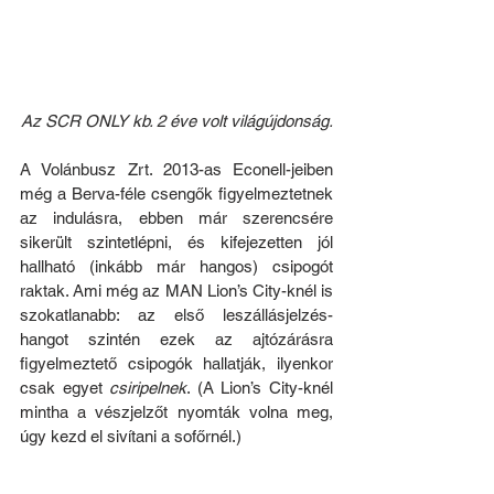
Az SCR ONLY kb. 2 éve volt világújdonság.
A Volánbusz Zrt. 2013-as Econell-jeiben 
még a Berva-féle csengők figyelmeztetnek 
az indulásra, ebben már szerencsére 
sikerült szintetlépni, és kifejezetten jól 
hallható (inkább már hangos) csipogót 
raktak. Ami még az MAN Lion’s City-knél is 
szokatlanabb: az első leszállásjelzés-
hangot szintén ezek az ajtózárásra 
figyelmeztető csipogók hallatják, ilyenkor 
csak egyet 
csiripelnek
. (A Lion’s City-knél 
mintha a vészjelzőt nyomták volna meg, 
úgy kezd el sivítani a sofőrnél.)