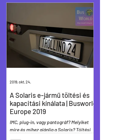
2019. okt. 24.
A Solaris e-jármű töltési és
kapacitási kínálata | Busworld
Europe 2019
IMC, plug-in, vagy pantográf? Melyiket
mire és mihez ajánlja a Solaris? Töltési
módok és akkumulátorok „a