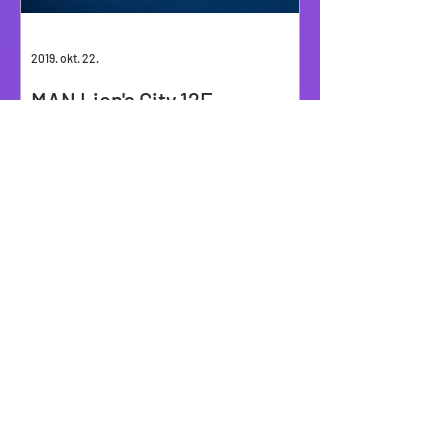
2019. okt. 22.
MAN Lion's City 12E
tesztvezetés | Busworld
Europe 2019
Sok-sok tesztvezetésre elhozott
buszból kiszemeltem egyet, mely igazán
érdekelt: az MAN Lion’s City 12E-t. A
„munkahely” bemutatása.