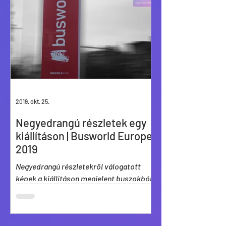
2019. okt. 25.
Negyedrangú részletek egy
kiállításon | Busworld Europe
2019
Negyedrangú részletekről válogatott
képek a kiállításon megjelent buszokból:
’jó’ és ’rossz’, ’szép’ és ’csúnya’ vegyesen.