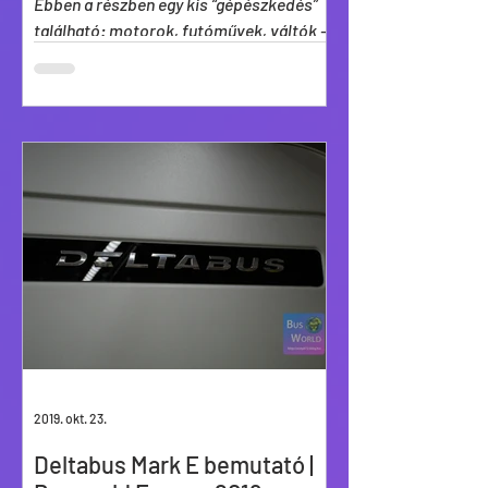
Ebben a részben egy kis “gépészkedés”
található: motorok, futóművek, váltók –
nem csak elektromos buszokhoz, és egy-
két újságcikk.
2019. okt. 23.
Deltabus Mark E bemutató |