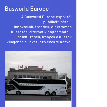
Busworld Europe
A Busworld Europe expókról
publikált írások.
Innovációk, trendek, elektromos
buszozás, alternatív hajtásmódok,
célkitűzések, irányok a buszok
világában a következő évekre nézve.