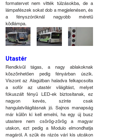
formatervet nem vitték túlzásokba, de a 
lámpafészek sokat dob a megjelenésen, és 
a fényszóróknál nagyobb méretű 
ködlámpa.
Utastér
Rendkívül tágas, a nagy ablakoknak 
köszönhetően pedig fényárban úszik. 
Viszont az Alagútban haladva felkapcsolta 
a sofőr az utastér világítást, melyet 
fókuszált fényű LED-ek biztosítanak, ez 
nagyon kevés, szinte csak 
hangulatvilágításnak jó. Sajnos manapság 
már külön ki kell emelni, ha egy új busz 
utastere nem csörög-zörög a magyar 
utakon, ezt pedig a Modulo elmondhatja 
magáról. A szűk és rázós vári kis utcákon 