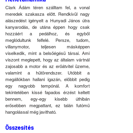
Clark Ádám téren szálltam fel, a vonal 
meredek szakasza előtt. Rendkívül nagy 
alászedést igényelt a Hunyadi János útra 
kanyarodás, de utána éppen hogy csak 
hozzáért a pedálhoz, és egyből 
meglódultunk felfelé. Persze, tudom, 
villanymotor, teljesen másképpen 
viselkedik, mint a belsőégésű társai. Ami 
viszont meglepett, hogy az általam vártnál 
zajosabb a motor és az erőátvitel üzeme, 
valamint a hűtőrendszer. Utóbbit a 
megállókban hallani igazán, előbbit pedig 
egy nagyobb tempónál. A komfort 
tekintetében kissé fapados érzést keltett 
bennem, egy-egy kisebb úthibán 
erősebben megpattant, ez talán futómű 
hangolással még javítható.
Összesítés