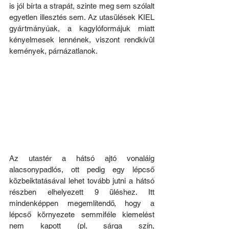
is jól bírta a strapát, szinte meg sem szólalt 
egyetlen illesztés sem. Az utasülések KIEL 
gyártmányúak, a kagylóformájuk miatt 
kényelmesek lennének, viszont rendkívül 
kemények, párnázatlanok.
Az utastér a hátsó ajtó vonaláig 
alacsonypadlós, ott pedig egy lépcső 
közbeiktatásával lehet tovább jutni a hátsó 
részben elhelyezett 9 üléshez. Itt 
mindenképpen megemlítendő, hogy a 
lépcső környezete semmiféle kiemelést 
nem kapott (pl. sárga szín, 