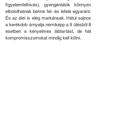
figyelemfelhívás), gyengénlátók könnyen 
elbotolhatnak benne fel- és lefelé egyaránt. 
És az élei is elég markánsak. Hátul sajnos 
a kerékdob árnyalja némiképp a 9 ülésből 8 
esetben a kényelmes lábtartást, de hát 
kompromisszumokat mindig kell kötni.