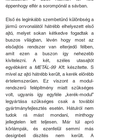
éppenhogy elfér a sorompónál a sávban.
Első és leginkább szembetűnő különbség a 
jármű orrvonalától hátrébb elhelyezett első 
ajtó, melyet sokan kétkedve fogadtak a 
buszos világban, lévén hogy most az 
elsőajtós rendszer van elterjedő félben, 
amit ezen a buszon így nehezebb 
kivitelezni. A két, széles utasajtót 
egyébként a 
METÁL-99 Kft
. készítette. S 
mivel az ajtó hátrébb került, a kerék előrébb 
értelemszerűen. Ez viszont a modul-
rendszerű felépítmény miatt szükséges 
volt, ugyanis így egyféle „kerék-modul” 
legyártása szükséges csak a további 
gyártmányfejlesztés esetén. Hátulról nem 
tudok rá mást mondani, minthogy 
jellegtelen lett teljesen. Már túl apró 
körlámpák, és ezenfelül semmi más 
designbeli díszítés nem került. A 