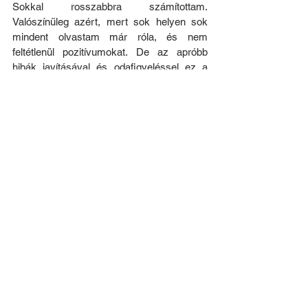
Sokkal rosszabbra számítottam. 
Valószínűleg azért, mert sok helyen sok 
mindent olvastam már róla, és nem 
feltétlenül pozitívumokat. De az apróbb 
hibák javításával és odafigyeléssel ez a 
busz tökéletesen megfelel az Ikarus 405-
ösök leváltásra, illetve egyéb, kisebb 
forgalmú vonalakra.
Egyetlen nagy hiányosság, hogy a gyártó 
semmit nem tett közzé a busz műszaki 
specifikációját illetően. A honlapjukon is 
csak a hangzatos számok olvashatóak, de 
műszaki ismérv semmi. Remélem, 
mihamarabb pótolják.