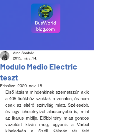
Aron Sonfalvi
2015. márc. 14.
Modulo Medio Electric
teszt
Frissítve:
2020. nov. 18.
Első látásra mindenkinek szemetszúr, akik 
a 405-ösökhöz szoktak a vonalon, és nem 
csak az eltérő színvilág miatt. Szélesebb, 
és egy leheletnyivel alacsonyabb is, mint 
az Ikarus midije. Előbbi tény miatt gondos 
vezetést kíván meg, ugyanis a Várból 
kihaladván a Széll Kálmán tér felé 