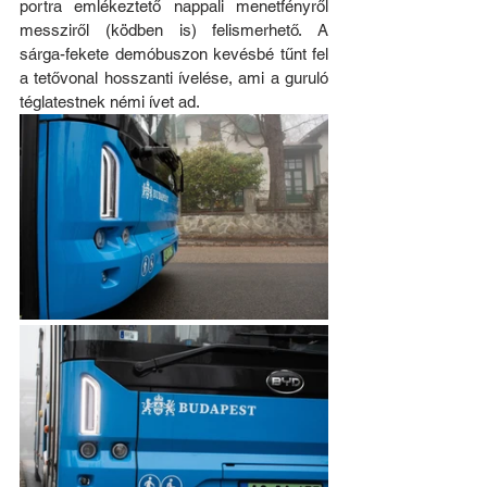
portra emlékeztető nappali menetfényről 
messziről (ködben is) felismerhető. A 
sárga-fekete demóbuszon kevésbé tűnt fel 
a tetővonal hosszanti ívelése, ami a guruló 
téglatestnek némi ívet ad.