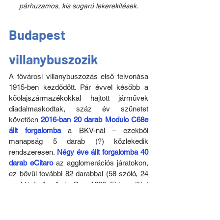
párhuzamos, kis sugarú lekerekítések.
Budapest 
villanybuszozik
A fővárosi villanybuszozás első felvonása 
1915-ben kezdődött. Pár évvel később a 
kőolajszármazékokkal hajtott járművek 
diadalmaskodtak, száz év szünetet 
követően 
2016-ban 20 darab Modulo C68e 
állt forgalomba
 a BKV-nál – ezekből 
manapság 5 darab (?) közlekedik 
rendszeresen. 
Négy éve állt forgalomba 40 
darab eCitaro
 az agglomerációs járatokon, 
ez bővül további 82 darabbal (58 szóló, 24 
csuklós). Az ArrivaBus 1600 Ft/km díjért 
közlekedteti a szólókat, a tervezett éves 
futásteljesítménnyel (60 000 km) számolva 
buszonként 96 millió Forint/év. 