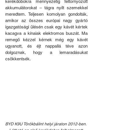
kerékdobokra mennyezetig feltornyozott 
akkumulátorokat – tágra nyílt szemekkel 
meredtem. Teljesen komolyan gondolták, 
amikor az összes európai nagy gyártó 
igazgatósági ülésén csak egy kávét kértek 
kacagva a kínaiak elektromos buszát. Ma 
remegő kézzel kérnek még egy kávét 
ugyanott, és éjt nappallá téve azon 
dolgoznak, hogy a lemaradásukat 
csökkentsék.
BYD K9U Törökbálint helyi járaton 2012-ben. 