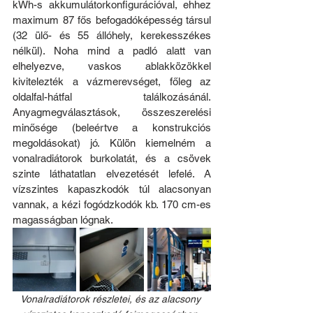
kWh-s akkumulátorkonfigurációval, ehhez 
maximum 87 fős befogadóképesség társul 
(32 ülő- és 55 állóhely, kerekesszékes 
nélkül). Noha mind a padló alatt van 
elhelyezve, vaskos ablakközökkel 
kivitelezték a vázmerevséget, főleg az 
oldalfal-hátfal találkozásánál. 
Anyagmegválasztások, összeszerelési 
minősége (beleértve a konstrukciós 
megoldásokat) jó. Külön kiemelném a 
vonalradiátorok burkolatát, és a csövek 
szinte láthatatlan elvezetését lefelé. A 
vízszintes kapaszkodók túl alacsonyan 
vannak, a kézi fogódzkodók kb. 170 cm-es 
magasságban lógnak.
Vonalradiátorok részletei, és az alacsony 