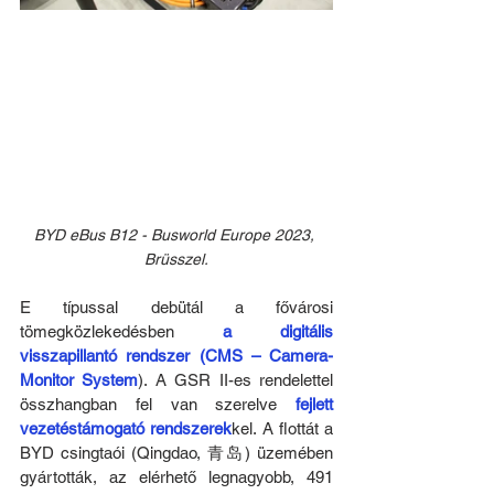
BYD eBus B12 - Busworld Europe 2023, 
Brüsszel.
E típussal debütál a fővárosi 
tömegközlekedésben 
a digitális 
visszapillantó rendszer (CMS – Camera-
Monitor System
). A GSR II-es rendelettel 
összhangban fel van szerelve 
fejlett 
vezetéstámogató rendszerek
kel. A flottát a 
BYD csingtaói (Qingdao, 青岛) üzemében 
gyártották, az elérhető legnagyobb, 491 