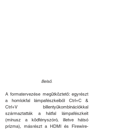
Belső.
A formatervezése megütköztető: egyrészt 
a homlokfal lámpafészkeiből Ctrl+C & 
Ctrl+V billentyűkombinációkkal 
származtatták a hátfal lámpafészkeit 
(mínusz a ködfényszóró, illetve hátsó 
prizma), másrészt a HDMI és Firewire-