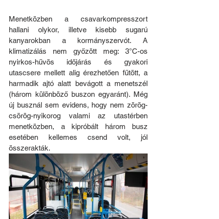
Menetközben a csavarkompresszort 
hallani olykor, illetve kisebb sugarú 
kanyarokban a kormányszervót. A 
klimatizálás nem győzött meg: 3°C-os 
nyirkos-hűvös időjárás és gyakori 
utascsere mellett alig érezhetően fűtött, a 
harmadik ajtó alatt bevágott a menetszél 
(három különböző buszon egyaránt). Még 
új busznál sem evidens, hogy nem zörög-
csörög-nyikorog valami az utastérben 
menetközben, a kipróbált három busz 
esetében kellemes csend volt, jól 
összerakták.