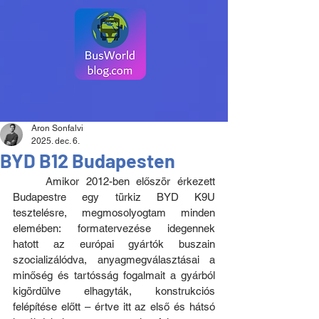
Aron Sonfalvi
2025. dec. 6.
BYD B12 Budapesten
	Amikor 2012-ben először érkezett 
Budapestre egy türkiz BYD K9U 
tesztelésre, megmosolyogtam minden 
elemében: formatervezése idegennek 
hatott az európai gyártók buszain 
szocializálódva, anyagmegválasztásai a 
minőség és tartósság fogalmait a gyárból 
kigördülve elhagyták, konstrukciós 
felépítése előtt – értve itt az első és hátsó 