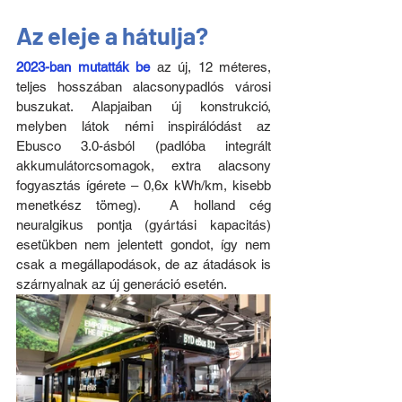
Az eleje a hátulja?
2023-ban mutatták be
 az új, 12 méteres, 
teljes hosszában alacsonypadlós városi 
buszukat. Alapjaiban új konstrukció, 
melyben látok némi inspirálódást az 
Ebusco 3.0-ásból (padlóba integrált 
akkumulátorcsomagok, extra alacsony 
fogyasztás ígérete – 0,6x kWh/km, kisebb 
menetkész tömeg).  A holland cég 
neuralgikus pontja (gyártási kapacitás) 
esetükben nem jelentett gondot, így nem 
csak a megállapodások, de az átadások is 
szárnyalnak az új generáció esetén.