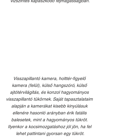
vízszintes kapaszkodó fejmagasságban.
Visszapillantó kamera, holttér-figyelő 
kamera (felül), külső hangszóró, külső 
ajtótérvilágítás, és konzol hagyományos 
visszapillantó tükörnek. Saját tapasztalataim 
alapján a kamerákat kisebb kinyúlásuk 
ellenére hasonló arányban érik fatális 
balesetek, mint a hagyományos tükröt. 
Ilyenkor a kocsimozgatáshoz jól jön, ha fel 
lehet pattintani gyorsan egy tükröt.