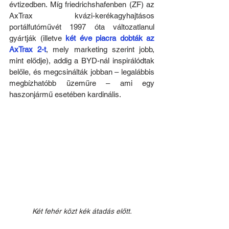
évtizedben. Míg friedrichshafenben (ZF) az 
AxTrax kvázi-kerékagyhajtásos 
portálfutóművét 1997 óta változatlanul 
gyártják (illetve 
két éve piacra dobták az 
AxTrax 2-t
, mely marketing szerint jobb, 
mint elődje), addig a BYD-nál inspirálódtak 
belőle, és megcsinálták jobban – legalábbis 
megbízhatóbb üzeműre – ami egy 
haszonjármű esetében kardinális.
Két fehér közt kék átadás előtt.