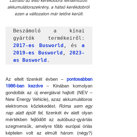
Látható az első kerékdobra felhalmozott 
akkumulátorszekrény, a hátsó kerékdobról 
ezen a változaton már tetőre került.
Beszámoló a kínai 
gyártók termékeiről: 
2017-es Busworld
, és 
a 
2019-es Busworld
, 
2023-
as Busworld
.
Az eltelt tizenkét évben – 
pontosabban 
1986-ban kezdve
 – Kínában komolyan 
gondolták az új energiával hajtott (NEV – 
New Energy Vehicle), azaz akkumulátoros 
elektromos közlekedést. 
Róma sem egy 
nap alatt épült fel
, tizenkét év alatt olyan 
mértékben fejlődött az autóbusz-gyártás 
szegmensük, amelyre több európai óriás 
képtelen volt az elmúlt három (négy?) 