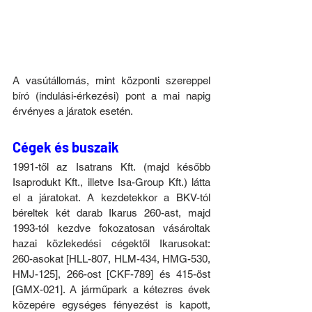
A vasútállomás, mint központi szereppel 
bíró (indulási-érkezési) pont a mai napig 
érvényes a járatok esetén.
Cégek és buszaik
1991-től az Isatrans Kft. (majd később 
Isaprodukt Kft., illetve Isa-Group Kft.) látta 
el a járatokat. A kezdetekkor a BKV-tól 
béreltek két darab Ikarus 260-ast, majd 
1993-tól kezdve fokozatosan vásároltak 
hazai közlekedési cégektől Ikarusokat: 
260-asokat [HLL-807, HLM-434, HMG-530, 
HMJ-125], 266-ost [CKF-789] és 415-öst 
[GMX-021]. A járműpark a kétezres évek 
közepére egységes fényezést is kapott, 