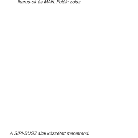
Ikarus-ok és MAN. Fotók: zolsz.
A SIPI-BUSZ által közzétett menetrend.