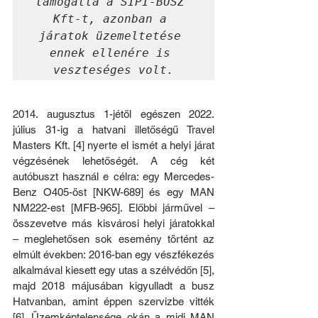
támogatta a SIPI-BUSZ 
Kft-t, azonban a 
járatok üzemeltetése 
ennek ellenére is 
veszteséges volt.
2014. augusztus 1-jétől egészen 2022. 
július 31-ig a hatvani illetőségű Travel 
Masters Kft. [4] nyerte el ismét a helyi járat 
végzésének lehetőségét. A cég két 
autóbuszt használ e célra: egy Mercedes-
Benz O405-öst [NKW-689] és egy MAN 
NM222-est [MFB-965]. Előbbi járművel – 
összevetve más kisvárosi helyi járatokkal 
– meglehetősen sok esemény történt az 
elmúlt években: 2016-ban egy vészfékezés 
alkalmával kiesett egy utas a szélvédőn [5], 
majd 2018 májusában kigyulladt a busz 
Hatvanban, amint éppen szervizbe vitték 
[6]. Üzemképtelensége okán a midi MAN 