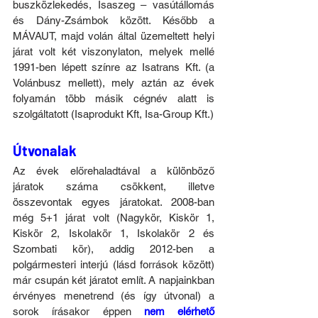
buszközlekedés, Isaszeg – vasútállomás 
és Dány-Zsámbok között. Később a 
MÁVAUT, majd volán által üzemeltett helyi 
járat volt két viszonylaton, melyek mellé 
1991-ben lépett színre az Isatrans Kft. (a 
Volánbusz mellett), mely aztán az évek 
folyamán több másik cégnév alatt is 
szolgáltatott (Isaprodukt Kft, Isa-Group Kft.)
Útvonalak
Az évek előrehaladtával a különböző 
járatok száma csökkent, illetve 
összevontak egyes járatokat. 2008-ban 
még 5+1 járat volt (Nagykör, Kiskör 1, 
Kiskör 2, Iskolakör 1, Iskolakör 2 és 
Szombati kör), addig 2012-ben a 
polgármesteri interjú (lásd források között) 
már csupán két járatot említ. A napjainkban 
érvényes menetrend (és így útvonal) a 
sorok írásakor éppen 
nem elérhető 