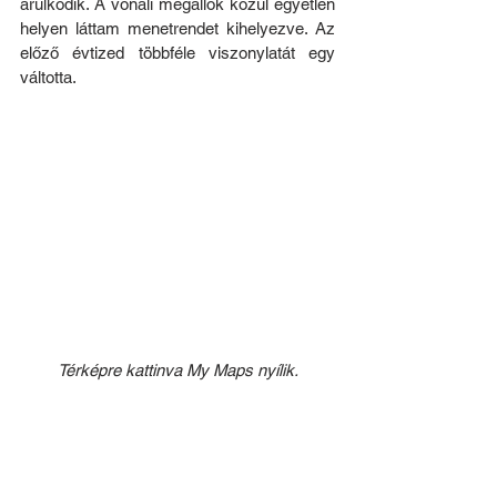
árulkodik. A vonali megállók közül egyetlen 
helyen láttam menetrendet kihelyezve. Az 
előző évtized többféle viszonylatát egy 
váltotta.
Térképre kattinva My Maps nyílik.