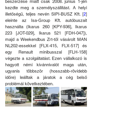
beszerzése miatt csak 2008. június 1-jén 
kezdte meg a személyszállítást. A helyi 
illetőségű, teljes nevén SIPI-BUSZ Kft. [
2
] 
eleinte az Isa-Group Kft. autóbuszait 
használta (Ikarus 260 [KPY-936], Ikarus 
223 [JOT-029], Ikarus 521 [FDH-047]), 
majd a Weekendbus Zrt-től vásárolt MAN 
NL202-essekkel [FLX-415, FLX-517] és 
egy Renault minibusszal [FLH-158] 
végezte a szolgáltatást. Ezen vállalkozó is 
hagyott némi kívánnivalót maga után, 
ugyanis többször (hosszabb-rövidebb 
időre) leálltak a járatok a cég belső 
problémái következtében.