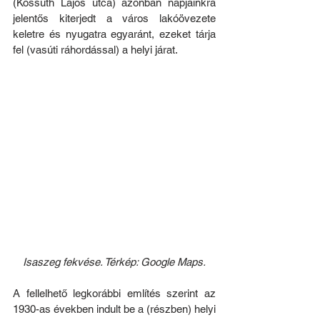
(Kossuth Lajos utca) azonban napjainkra 
jelentős kiterjedt a város lakóövezete 
keletre és nyugatra egyaránt, ezeket tárja 
fel (vasúti ráhordással) a helyi járat.
Isaszeg fekvése. Térkép: Google Maps.
A fellelhető legkorábbi említés szerint az 
1930-as években indult be a (részben) helyi 