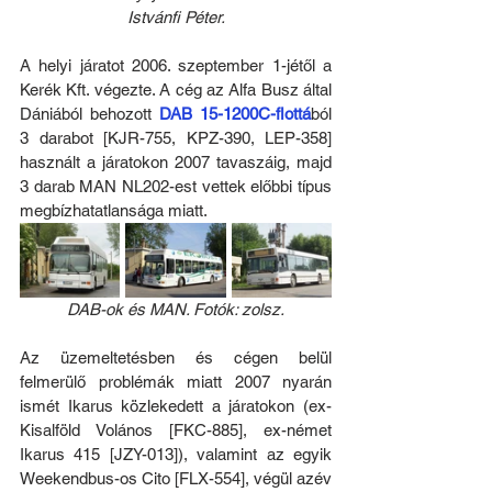
Istvánfi Péter.
A helyi járatot 2006. szeptember 1-jétől a 
Kerék Kft. végezte. A cég az Alfa Busz által 
Dániából behozott 
DAB 15-1200C-flottá
ból 
3 darabot [KJR-755, KPZ-390, LEP-358] 
használt a járatokon 2007 tavaszáig, majd 
3 darab MAN NL202-est vettek előbbi típus 
megbízhatatlansága miatt.
DAB-ok és MAN. Fotók: zolsz.
Az üzemeltetésben és cégen belül 
felmerülő problémák miatt 2007 nyarán 
ismét Ikarus közlekedett a járatokon (ex-
Kisalföld Volános [FKC-885], ex-német 
Ikarus 415 [JZY-013]), valamint az egyik 
Weekendbus-os Cito [FLX-554], végül azév 