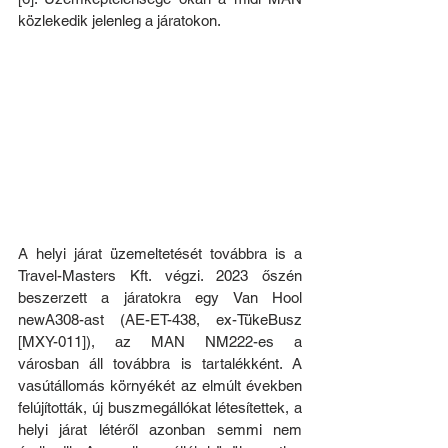
közlekedik jelenleg a járatokon.
A helyi járat üzemeltetését továbbra is a 
Travel-Masters Kft. végzi. 2023 őszén 
beszerzett a járatokra egy Van Hool 
newA308-ast (AE-ET-438, ex-TükeBusz 
[MXY-011]), az MAN NM222-es a 
városban áll továbbra is tartalékként. A 
vasútállomás környékét az elmúlt években 
felújították, új buszmegállókat létesítettek, a 
helyi járat létéről azonban semmi nem 