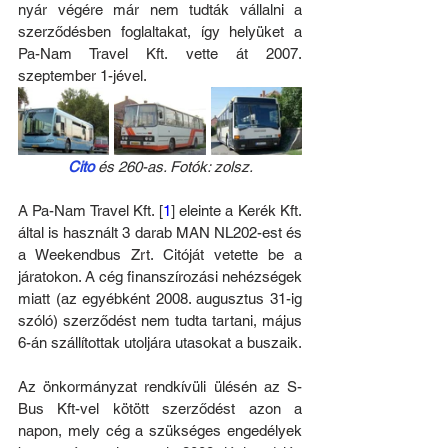
nyár végére már nem tudták vállalni a 
szerződésben foglaltakat, így helyüket a 
Pa-Nam Travel Kft. vette át 2007. 
szeptember 1-jével.
Cito
 és 260-as. Fotók: zolsz.
A Pa-Nam Travel Kft. [
1
] eleinte a Kerék Kft. 
által is használt 3 darab MAN NL202-est és 
a Weekendbus Zrt. Citóját vetette be a 
járatokon. A cég finanszírozási nehézségek 
miatt (az egyébként 2008. augusztus 31-ig 
szóló) szerződést nem tudta tartani, május 
6-án szállítottak utoljára utasokat a buszaik.
Az önkormányzat rendkívüli ülésén az S-
Bus Kft-vel kötött szerződést azon a 
napon, mely cég a szükséges engedélyek 