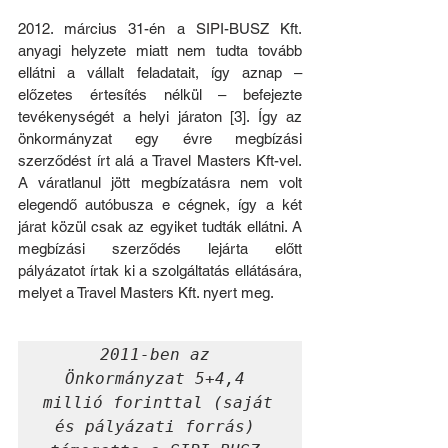
2012. március 31-én a SIPI-BUSZ Kft. 
anyagi helyzete miatt nem tudta tovább 
ellátni a vállalt feladatait, így aznap – 
előzetes értesítés nélkül – befejezte 
tevékenységét a helyi járaton [3]. Így az 
önkormányzat egy évre megbízási 
szerződést írt alá a Travel Masters Kft-vel. 
A váratlanul jött megbízatásra nem volt 
elegendő autóbusza e cégnek, így a két 
járat közül csak az egyiket tudták ellátni. A 
megbízási szerződés lejárta előtt 
pályázatot írtak ki a szolgáltatás ellátására, 
melyet a Travel Masters Kft. nyert meg.
2011-ben az 
Önkormányzat 5+4,4 
millió forinttal (saját 
és pályázati forrás) 