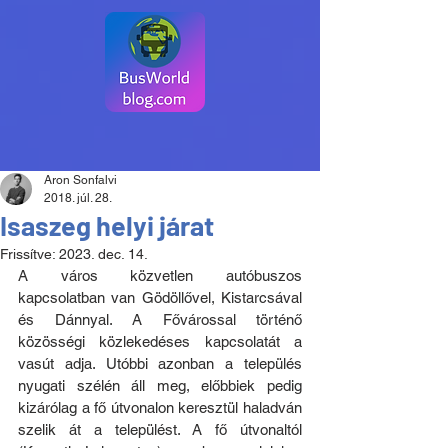
Aron Sonfalvi
2018. júl. 28.
Isaszeg helyi járat
Frissítve:
2023. dec. 14.
A város közvetlen autóbuszos 
kapcsolatban van Gödöllővel, Kistarcsával 
és Dánnyal. A Fővárossal történő 
közösségi közlekedéses kapcsolatát a 
vasút adja. Utóbbi azonban a település 
nyugati szélén áll meg, előbbiek pedig 
kizárólag a fő útvonalon keresztül haladván 
szelik át a települést. A fő útvonaltól 