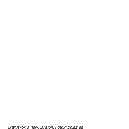
Ikarus-ok a helyi járaton. Fotók: zolsz és 