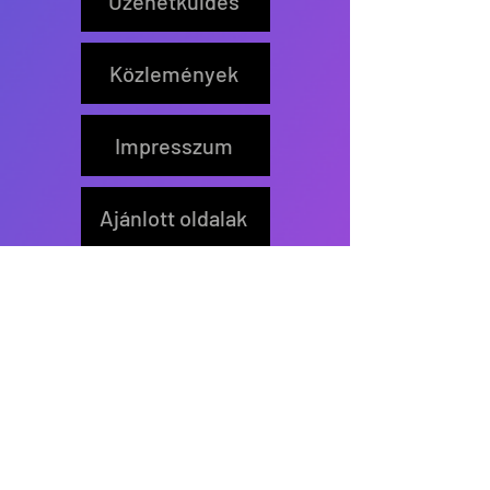
Üzenetküldés
Közlemények
Impresszum
Ajánlott oldalak
Feliratkozás
Értesítőt küldünk új írás
közzétételekor.
>