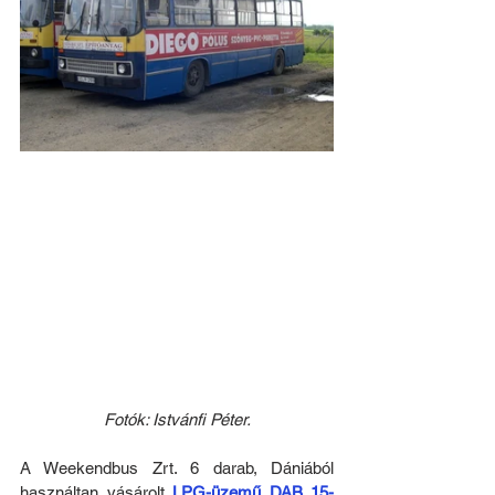
Fotók: Istvánfi Péter.
A Weekendbus Zrt. 6 darab, Dániából 
használtan vásárolt 
LPG-üzemű DAB 15-