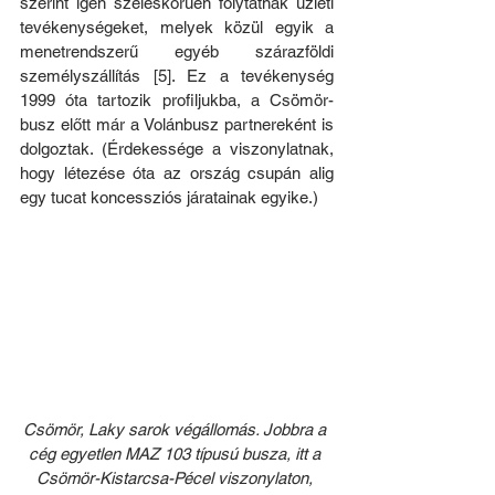
szerint igen széleskörűen folytatnak üzleti 
tevékenységeket, melyek közül egyik a 
menetrendszerű egyéb szárazföldi 
személyszállítás [5]. Ez a tevékenység 
1999 óta tartozik profiljukba, a Csömör-
busz előtt már a Volánbusz partnereként is 
dolgoztak. (Érdekessége a viszonylatnak, 
hogy létezése óta az ország csupán alig 
egy tucat koncessziós járatainak egyike.)
Csömör, Laky sarok végállomás. Jobbra a 
cég egyetlen MAZ 103 típusú busza, itt a 
Csömör-Kistarcsa-Pécel viszonylaton, 