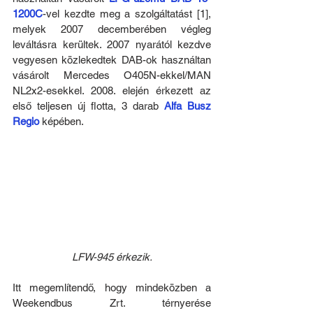
1200C
-vel kezdte meg a szolgáltatást [1], 
melyek 2007 decemberében végleg 
leváltásra kerültek. 2007 nyarától kezdve 
vegyesen közlekedtek DAB-ok használtan 
vásárolt Mercedes O405N-ekkel/MAN 
NL2x2-esekkel. 2008. elején érkezett az 
első teljesen új flotta, 3 darab 
Alfa Busz 
Regio
 képében.
LFW-945 érkezik.
Itt megemlítendő, hogy mindeközben a 
Weekendbus Zrt. térnyerése 