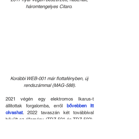
háromtengelyes Citaro. 
Korábbi WEB-001 már flottafényben, új 
rendszámmal (MAG-588).
2021 végén egy elektromos Ikarus-t 
állítottak forgalomba, erről 
bővebben itt 
olvashat
. 2022 tavaszán két továbbival 
bővült az állomány (TDZ-501 és TDZ-502), 
majd 2023 folyamán mindegyik egyedi 
rendszámot kapott (SYS-384 = WEB-006; 