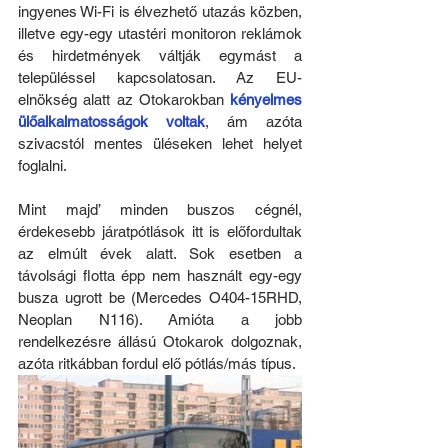
ingyenes Wi-Fi is élvezhető utazás közben, 
illetve egy-egy utastéri monitoron reklámok 
és hirdetmények váltják egymást a 
településsel kapcsolatosan. Az EU-
elnökség alatt az Otokarokban 
kényelmes 
ülőalkalmatosságok voltak
, ám azóta 
szivacstól mentes üléseken lehet helyet 
foglalni.
Mint majd’ minden buszos cégnél, 
érdekesebb járatpótlások itt is előfordultak 
az elmúlt évek alatt. Sok esetben a 
távolsági flotta épp nem használt egy-egy 
busza ugrott be (Mercedes O404-15RHD, 
Neoplan N116). Amióta a jobb 
rendelkezésre állású Otokarok dolgoznak, 
azóta ritkábban fordul elő pótlás/más típus.