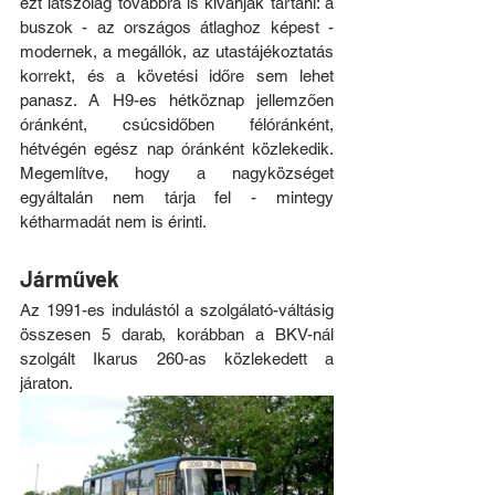
ezt látszólag továbbra is kívánják tartani: a 
buszok - az országos átlaghoz képest - 
modernek, a megállók, az utastájékoztatás 
korrekt, és a követési időre sem lehet 
panasz. A H9-es hétköznap jellemzően 
óránként, csúcsidőben félóránként, 
hétvégén egész nap óránként közlekedik. 
Megemlítve, hogy a nagyközséget 
egyáltalán nem tárja fel - mintegy 
kétharmadát nem is érinti. 
Járművek
Az 1991-es indulástól a szolgálató-váltásig 
összesen 5 darab, korábban a BKV-nál 
szolgált Ikarus 260-as közlekedett a 
járaton.