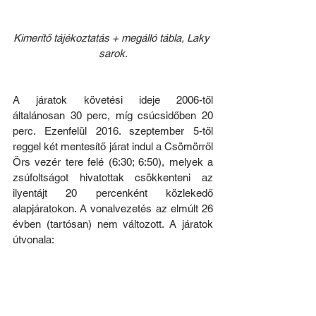
Kimerítő tájékoztatás + megálló tábla, Laky 
sarok.
A járatok követési ideje 2006-től 
általánosan 30 perc, míg csúcsidőben 20 
perc. Ezenfelül 2016. szeptember 5-től 
reggel két mentesítő járat indul a Csömörről 
Örs vezér tere felé (6:30; 6:50), melyek a 
zsúfoltságot hivatottak csökkenteni az 
ilyentájt 20 percenként közlekedő 
alapjáratokon. A vonalvezetés az elmúlt 26 
évben (tartósan) nem változott. A járatok 
útvonala: