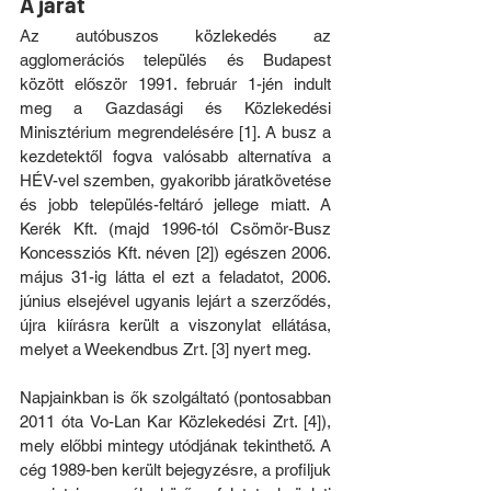
A járat
Az autóbuszos közlekedés az 
agglomerációs település és Budapest 
között először 1991. február 1-jén indult 
meg a Gazdasági és Közlekedési 
Minisztérium megrendelésére [1]. A busz a 
kezdetektől fogva valósabb alternatíva a 
HÉV-vel szemben, gyakoribb járatkövetése 
és jobb település-feltáró jellege miatt. A 
Kerék Kft. (majd 1996-tól Csömör-Busz 
Koncessziós Kft. néven [2]) egészen 2006. 
május 31-ig látta el ezt a feladatot, 2006. 
június elsejével ugyanis lejárt a szerződés, 
újra kiírásra került a viszonylat ellátása, 
melyet a Weekendbus Zrt. [3] nyert meg.
Napjainkban is ők szolgáltató (pontosabban 
2011 óta Vo-Lan Kar Közlekedési Zrt. [4]), 
mely előbbi mintegy utódjának tekinthető. A 
cég 1989-ben került bejegyzésre, a profiljuk 