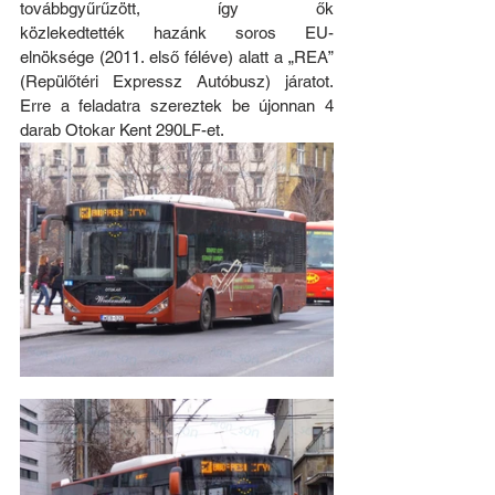
továbbgyűrűzött, így ők 
közlekedtették hazánk soros EU-
elnöksége (2011. első féléve) alatt a „REA” 
(Repülőtéri Expressz Autóbusz) járatot. 
Erre a feladatra szereztek be újonnan 4 
darab Otokar Kent 290LF-et.