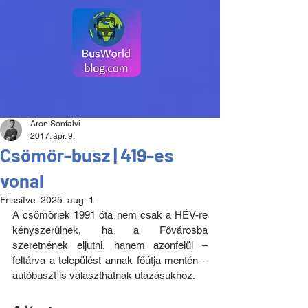
Aron Sonfalvi
2017. ápr. 9.
Csömör-busz | 419-es
vonal
Frissítve:
2025. aug. 1.
A csömöriek 1991 óta nem csak a HÉV-re 
kényszerülnek, ha a Fővárosba 
szeretnének eljutni, hanem azonfelül – 
feltárva a települést annak főútja mentén – 
autóbuszt is választhatnak utazásukhoz.