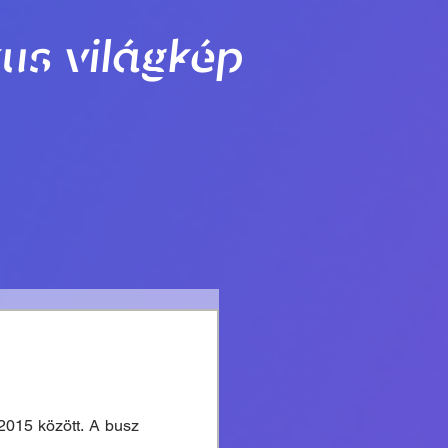
us világkép
2015 között. A busz 