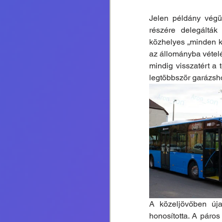
Jelen példány végül
részére delegálták 
közhelyes „minden ke
az állományba vételé
mindig visszatért a 
legtöbbször garázshoz
A közeljövőben úja
honosította. A páros