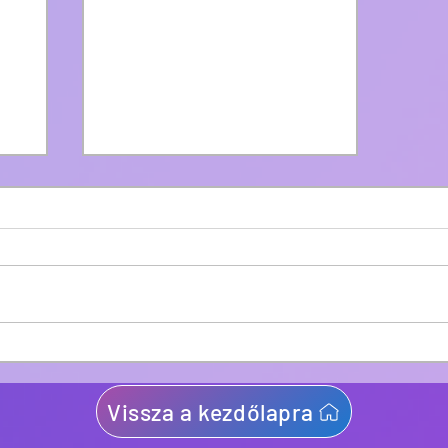
32 darab használt Van Hool
AG300-as | BKV Zrt.
Vissza a kezdőlapra