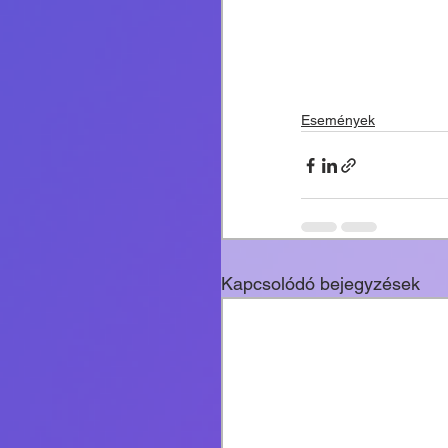
Események
Kapcsolódó bejegyzések