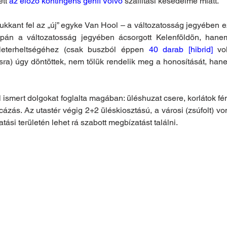
tt 
az előző kontingens genfi Volvo
 szállítási késedelme miatt.
kant fel az „új” egyke Van Hool – a változatosság jegyében ezú
upán a változatosság jegyében ácsorgott Kelenföldön, han
leterheltségéhez (csak buszból éppen 
40 darab [hibrid]
 vo
sra) úgy döntöttek, nem tőlük rendelik meg a honosítását, han
l ismert dolgokat foglalta magában: üléshuzat csere, korlátok f
icázás. Az utastér végig 2+2 üléskiosztású, a városi (zsúfolt) v
atási területén lehet rá szabott megbízatást találni.