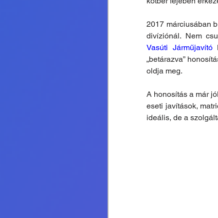
kötbér fejében érkeze
2017 márciusában buk
divíziónál. Nem cs
Vasúti Járműjavító
 
„betárazva” honosítá
oldja meg.
A honosítás a már jó
eseti javítások, matr
ideális, de a szolgált