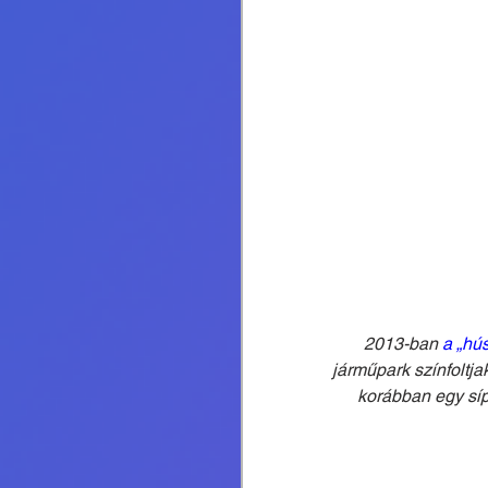
2013-ban 
a „hú
járműpark színfoltja
korábban egy síp