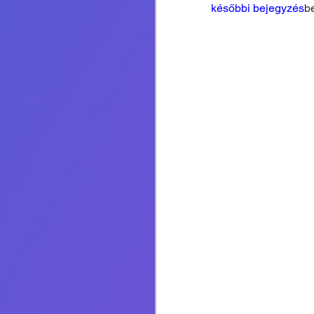
későbbi bejegyzés
b