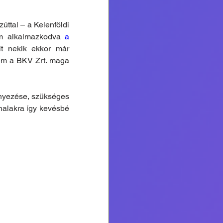
ttal – a Kelenföldi 
em alkalmazkodva 
a 
lt nekik ekkor már 
em a BKV Zrt. maga 
ényezése, szükséges 
onalakra így kevésbé 