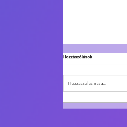
Hozzászólások
Hozzászólás írása...
Van Hool csuklósok
Svájcból