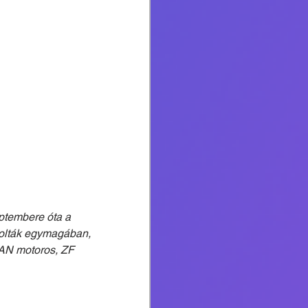
ptembere óta a 
árolták egymagában, 
AN motoros, ZF 