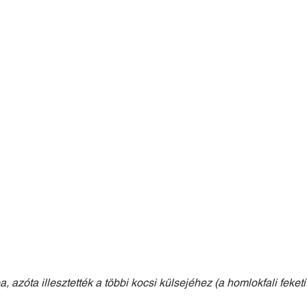
a, azóta illesztették a többi kocsi külsejéhez (a homlokfali feketít