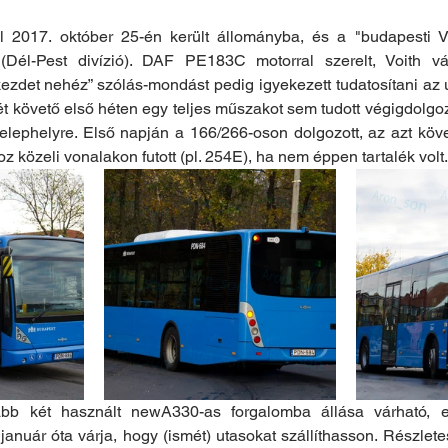
 2017. október 25-én került állományba, és a "budapesti Va
(Dél-Pest divízió). DAF PE183C motorral szerelt, Voith vál
zdet nehéz” szólás-mondást pedig igyekezett tudatosítani az új
t követő első héten egy teljes műszakot sem tudott végigdolgoz
telephelyre. Első napján a 166/266-oson dolgozott, az azt köv
 közeli vonalakon futott (pl. 254E), ha nem éppen tartalék volt.
bb két használt newA330-as forgalomba állása várható, e
 január óta várja, hogy (ismét) utasokat szállíthasson. Részlet