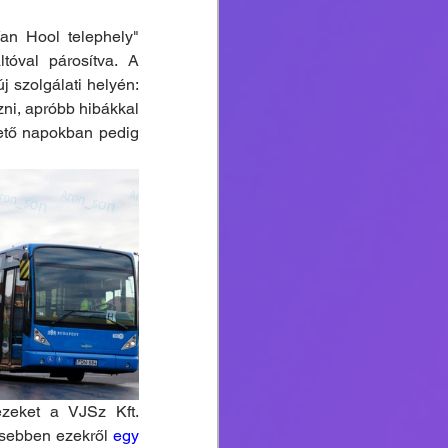
n Hool telephely" 
tóval párosítva. A 
 szolgálati helyén: 
ni, apróbb hibákkal 
ető napokban pedig 
zeket a VJSz Kft. 
esebben ezekről 
egy 