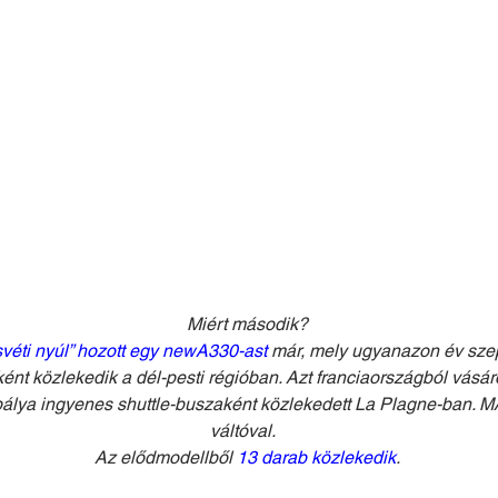
Miért második?
svéti nyúl” hozott egy newA330-ast
 már, mely ugyanazon év sze
ként közlekedik a dél-pesti régióban. Azt franciaországból vás
álya ingyenes shuttle-buszaként közlekedett La Plagne-ban. M
váltóval. 
Az elődmodellből 
13 darab közlekedik
.