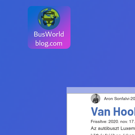
Aron Sonfalvi
20
Van Hoo
Frissítve:
2020. nov. 17.
Az autóbuszt Luxemb