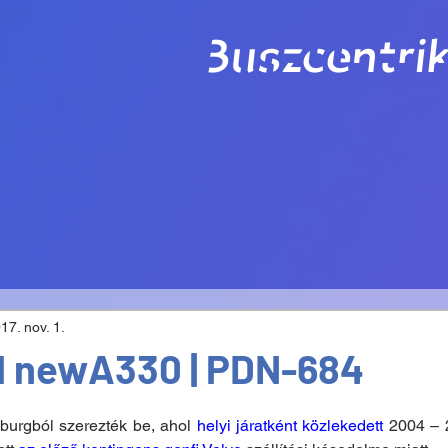
Buszcentrik
17. nov. 1.
l newA330 | PDN-684
urgból szerezték be, ahol 
helyi járatként közlekedett
 2004 – 