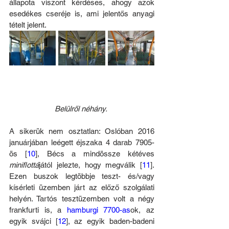
állapota viszont kérdéses, ahogy azok 
esedékes cseréje is, ami jelentős anyagi 
tételt jelent.
Belülről néhány. 
A sikerük nem osztatlan: Oslóban 2016 
januárjában leégett éjszaka 4 darab 7905-
ös [
10
], Bécs a mindössze kétéves 
miniflottá
jától jelezte, hogy megválik [
11
]. 
Ezen buszok legtöbbje teszt- és/vagy 
kísérleti üzemben járt az előző szolgálati 
helyén. Tartós tesztüzemben volt a négy 
frankfurti is, a 
hamburgi 7700-as
ok, az 
egyik svájci [
12
], az egyik baden-badeni 