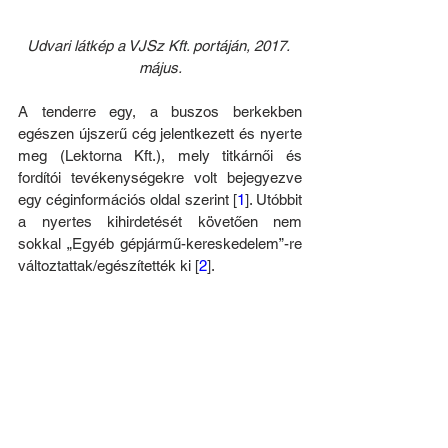
Udvari látkép a VJSz Kft. portáján, 2017. 
május.
A tenderre egy, a buszos berkekben 
egészen újszerű cég jelentkezett és nyerte 
meg (Lektorna Kft.), mely titkárnői és 
fordítói tevékenységekre volt bejegyezve 
egy céginformációs oldal szerint [
1
]. Utóbbit 
a nyertes kihirdetését követően nem 
sokkal „Egyéb gépjármű-kereskedelem”-re 
változtattak/egészítették ki [
2
].