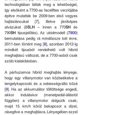
technológiában látták meg a lehetőséget, 
így elsőként a 7700-as faceliftes verziójába 
építve mutatták be 2009-ben első vegyes 
hajtásláncukat [
7
], illetve járóképes 
alvázukat (B
5
L
H
 – innen a 770
5H
 és 
790
5H
 típusjelölés). Az utódmodell (
7900
) 
bemutatása pedig rá mindössze két évre, 
2011-ben történt meg [
8
], azonban 2012-ig 
mindkét típusból rendelhető volt hibrid 
meghajtású változat, de a 7700-asból csak 
szóló kialakításban.
A párhuzamos hibrid meghajtás lényege, 
hogy egy villanymotor van közbeékelve a 
tengelykapcsoló és a sebességváltó közé 
[
9
]. Ha az akkumulátor töltöttsége engedi, 
akkor induláskor (menetpedál-állástól 
függően) a villanymotor dolgozik csak, 
majd 15 km/h körül bekapcsol a dízel, 
rásegítve a meghajtásra. Lényegében ezzel 