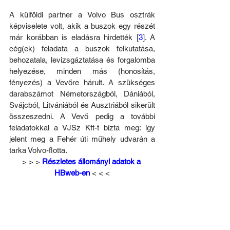
A külföldi partner a Volvo Bus osztrák 
képviselete volt, akik a buszok egy részét 
már korábban is eladásra hirdették [
3
]. A 
cég(ek) feladata a buszok felkutatása, 
behozatala, levizsgáztatása és forgalomba 
helyezése, minden más (honosítás, 
fényezés) a Vevőre hárult. A szükséges 
darabszámot Németországból, Dániából, 
Svájcból, Litvániából és Ausztriából sikerült 
összeszedni. A Vevő pedig a további 
feladatokkal a VJSz Kft-t bízta meg: így 
jelent meg a Fehér úti műhely udvarán a 
tarka Volvo-flotta.
> > >
Részletes állományi adatok a 
HBweb-en
< < <