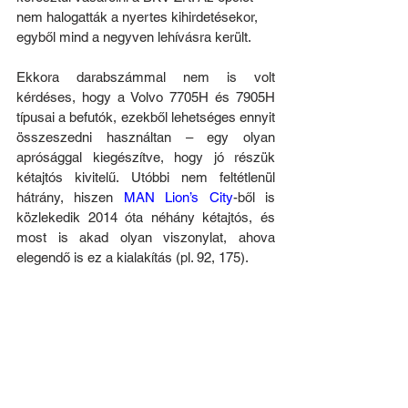
nem halogatták a nyertes kihirdetésekor, 
egyből mind a negyven lehívásra került.
Ekkora darabszámmal nem is volt 
kérdéses, hogy a Volvo 7705H és 7905H 
típusai a befutók, ezekből lehetséges ennyit 
összeszedni használtan – egy olyan 
aprósággal kiegészítve, hogy jó részük 
kétajtós kivitelű. Utóbbi nem feltétlenül 
hátrány, hiszen 
MAN Lion’s City
-ből is 
közlekedik 2014 óta néhány kétajtós, és 
most is akad olyan viszonylat, ahova 
elegendő is ez a kialakítás (pl. 92, 175).