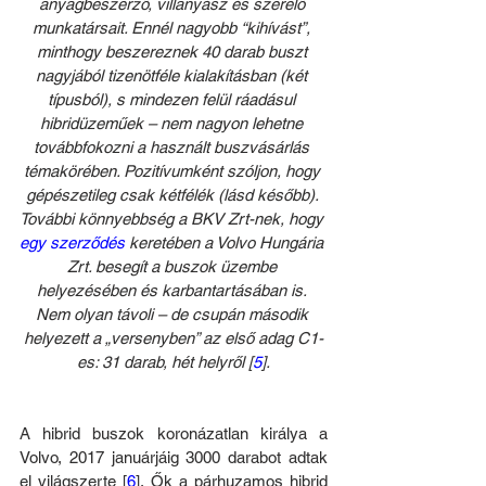
anyagbeszerző, villanyász és szerelő 
munkatársait. Ennél nagyobb “kihívást”, 
minthogy beszereznek 40 darab buszt 
nagyjából tizenötféle kialakításban (két 
típusból), s mindezen felül ráadásul 
hibridüzeműek – nem nagyon lehetne 
továbbfokozni a használt buszvásárlás 
témakörében. Pozitívumként szóljon, hogy 
gépészetileg csak kétfélék (lásd később). 
További könnyebbség a BKV Zrt-nek, hogy 
egy szerződés
 keretében a Volvo Hungária 
Zrt. besegít a buszok üzembe 
helyezésében és karbantartásában is. 
Nem olyan távoli – de csupán második 
helyezett a „versenyben” az első adag C1-
es: 31 darab, hét helyről [
5
].
A hibrid buszok koronázatlan királya a 
Volvo, 2017 januárjáig 3000 darabot adtak 
el világszerte [
6
]. Ők a párhuzamos hibrid 