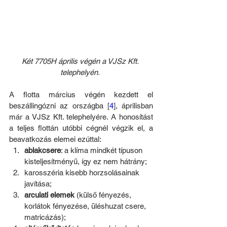
Két 7705H április végén a VJSz Kft. 
telephelyén. 
A flotta március végén kezdett el 
beszállingózni az országba [
4
], áprilisban 
már a VJSz Kft. telephelyére. A honosítást 
a teljes flottán utóbbi cégnél végzik el, a 
beavatkozás elemei ezúttal:
ablakcsere
: a klíma mindkét típuson 
kisteljesítményű, így ez nem hátrány;
karosszéria kisebb horzsolásainak 
javítása;
arculati elemek
 (külső fényezés, 
korlátok fényezése, üléshuzat csere, 
matricázás);