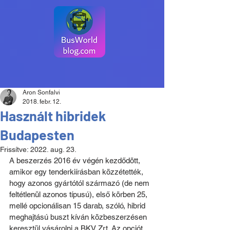
Aron Sonfalvi
2018. febr. 12.
Használt hibridek
Budapesten
Frissítve:
2022. aug. 23.
A beszerzés 2016 év végén kezdődött, 
amikor egy tenderkiírásban közzétették, 
hogy azonos gyártótól származó (de nem 
feltétlenül azonos típusú), első körben 25, 
mellé opcionálisan 15 darab, szóló, hibrid 
meghajtású buszt kíván közbeszerzésen 
keresztül vásárolni a BKV Zrt. Az opciót 