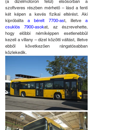
(a dízelmotoron felül) elsősorban a 
szoftveres részben mérhető – lásd a fenti 
két képen a kevés fizikai eltérést. Aki 
kipróbálta 
a bérelt 7700-as
t, illetve 
a 
csuklós 7900-asok
at, az észrevehette, 
hogy előbbi némiképpen esetlenebbül 
kezeli a villany – dízel közötti váltást, illetve 
ebből következően rángatósabban 
közlekedik.