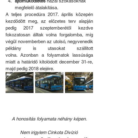
ajtóműködtetés
 hazai szokásoknak 
megfelelő átalakítása.
A teljes procedúra 2017. április közepén 
kezdődött meg, az előzetes terv alapján 
pedig 2017 szeptemberétől kezdve 
fokozatosan álltak volna forgalomba, míg 
végül novemberben az utolsó, negyvenedik 
példány is utasokat szállított 
volna. Azonban a folyamatok lassúsága 
miatt a határidő kitolódott december 31-re, 
majd pedig 2018 elejére.
A honosítás folyamata néhány képen.
Nem irigylem Cinkota Divízió 