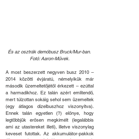
És az osztrák demóbusz Bruck/Mur-ban. 
Fotó: Aaron-Művek.
A most beszerzett negyven busz 2010 – 
2014 közötti évjáratú, némelyikük már 
második üzemeltetőjétől érkezett – ezúttal 
a harmadikhoz. Ez talán azért említendő, 
mert túlzottan sokáig sehol sem üzemeltek 
(egy átlagos dízelbuszhoz viszonyítva). 
Ennek talán egyetlen (?) előnye, hogy 
legtöbbjük erősen megkímélt (legalábbis 
ami az utastereket illeti), illetve viszonylag 
keveset futottak. Az akkumulátor-pakkok 