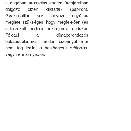
a dugóban araszolás esetén üresjáratban 
dolgozó dízelt kiiktatták (papíron). 
Gyakorlatilag sok tényező együttes 
megléte szükséges, hogy megfelelően (és 
a tervezett módon) működjön a rendszer. 
Például a klímaberendezés 
bekapcsolásával minden bizonnyal már 
nem fog leállni a belsőégésű erőforrás, 
vagy nem annyiszor.