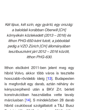
Két típus, két szín, egy gyártó, egy ország: 
a baloldali korábban Oberwill [CH] 
környékén közlekedett (2013 – 2016) és 
itthon PHG-650-ként futott, a jobboldali 
pedig a VZO Zürich [CH] állományában 
tesztbuszként járt 2012 – 2016 között, 
itthon PHG-630.
Itthon elsőként 2011-ben jelent meg egy 
hibrid Volvo, akkor több város is tesztelte 
hosszabb-rövidebb ideig [
13
]. Budapesten 
is megfordult egy darab, aztán néhány év 
kényszerpihenő után a BKV Zrt. bérleti 
konstrukcióban használatba vette tavaly 
márciusban [
14
]. S mindeközben 28 darab 
hibrid csuklóssal szolgáltatott a T&J Busz 