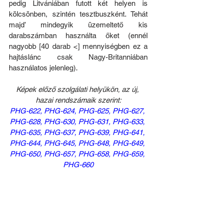
pedig Litvániában futott két helyen is 
kölcsönben, szintén tesztbuszként. Tehát 
majd’ mindegyik üzemeltető kis 
darabszámban használta őket (ennél 
nagyobb [40 darab <] mennyiségben ez a 
hajtáslánc csak Nagy-Britanniában 
használatos jelenleg).
Képek előző szolgálati helyükön, az új, 
hazai rendszámaik szerint:
PHG-622
, 
PHG-624
, 
PHG-625
, 
PHG-627
, 
PHG-628
, 
PHG-630
, 
PHG-631
, 
PHG-633
, 
PHG-635
, 
PHG-637
, 
PHG-639
, 
PHG-641
, 
PHG-644
, 
PHG-645
, 
PHG-648
, 
PHG-649
, 
PHG-650
, 
PHG-657
, 
PHG-658
, 
PHG-659
, 
PHG-660