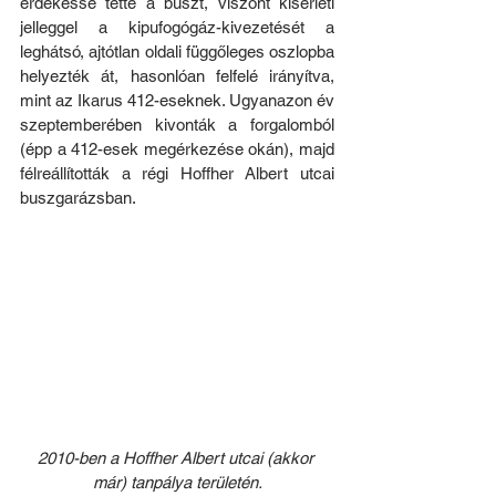
érdekessé tette a buszt, viszont kísérleti 
jelleggel a kipufogógáz-kivezetését a 
leghátsó, ajtótlan oldali függőleges oszlopba 
helyezték át, hasonlóan felfelé irányítva, 
mint az Ikarus 412-eseknek. Ugyanazon év 
szeptemberében kivonták a forgalomból 
(épp a 412-esek megérkezése okán), majd 
félreállították a régi Hoffher Albert utcai 
buszgarázsban.
2010-ben a Hoffher Albert utcai (akkor 
már) tanpálya területén.