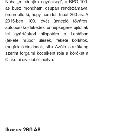
Noha „minden(ki) egyéniség”, a BPO-100-
as busz mondhatni csupán rendszámával 
érdemelte ki, hogy nem lett tucat 260-as
. A 
2015-ben 100. évét ünneplő fővárosi 
autóbuszközlekedés ünnepségére új
ították 
fel gyártáskori állapotára a Lantában 
(fekete műbőr ülések, fekete korlátok, 
megfelelő díszlécek, stb). Azóta is szükség 
szerint forgalmi kocsiként rója a köröket a 
Cinkotai divízióból indítva.
Ikarus 260.46