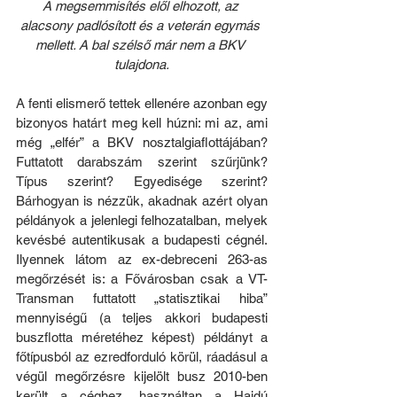
A megsemmisítés elől el
hozott, az 
alacsony padlósított és a v
eterán egymás 
mellett. A bal szélső már nem a BKV 
tulajdona.
A fenti elismerő tettek ellenére azonban egy 
bizonyos határt meg kell húzni: mi az, ami 
még „elfér” a BKV nosztalgiaflottájában? 
Futtatott darabszám szerint szűrjünk? 
Típus szerint? Egyedisége szerint? 
Bárhogyan is nézzük, akadnak azért olyan 
példányok a jelenlegi felhozatalban, melyek 
kevésbé autentikusak a budapesti cégnél. 
Ilyennek látom az ex-debreceni 263-as 
megőrzését is: a Fővárosban csak a VT-
Transman futtatott „statisztikai hiba” 
mennyiségű (a teljes akkori budapesti 
buszflotta méretéhez képest) példányt a 
főtípusból az ezredforduló körül, ráadásul a 
végül megőrzésre kijelölt busz 2010-ben 
került a céghez, használtan a Hajdú 