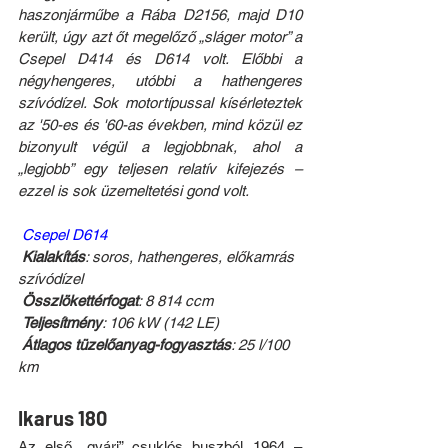
haszonjárműbe a Rába D2156, majd D10 
került, úgy azt őt megelőző „sláger motor” a 
Csepel D414 és D614 volt. Előbbi a 
négyhengeres, utóbbi a hathengeres 
szívódízel. Sok motortípussal kísérleteztek 
az '50-es és '60-as években, mind közül ez 
bizonyult végül a legjobbnak, ahol a 
„legjobb” egy teljesen relatív kifejezés – 
ezzel is sok üzemeltetési gond volt.
Csepel D614
Kialakítás
: soros, hathengeres, előkamrás 
szívódízel
 Összlökettérfogat
: 8 814 ccm
 Teljesítmény
: 106 kW (142 LE)
 Átlagos tüzelőanyag-fogyasztás
: 25 l/100 
km
Ikarus 180
Az első „gyári” csuklós buszból 1964 – 