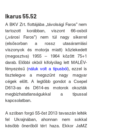
Ikarus 55.52
A BKV Zrt. flottájába „távolsági Faros” nem 
tartozott korábban, viszont 66-osból 
(„városi Faros”) nem túl nagy sikerrel 
(elsősorban a rossz utasáramlási 
viszonyok és motorja miatt) közlekedett 
(megosztva) 1955 – 1964 között 75+1 
darab. Előbbi okból kifolyólag lett MALÉV-
fényezésű (
náluk volt a típusból
), ezzel is 
tisztelegve a megszűnt nagy magyar 
cégek előtt. A legtöbb gondot a Csepel 
D613-as és D614-es motorok okozták 
megbízhatatlanságukkal a típussal 
kapcsolatban.
A szóban forgó 55-öst 2013 tavaszán lelték 
fel Ukrajnában, ahonnan nem sokkal 
később önerőből tért haza. Ekkor JaMZ 