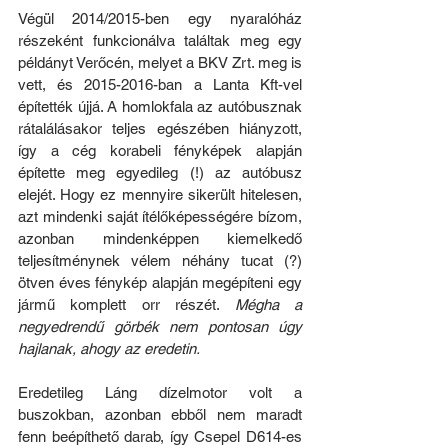
Végül 2014/2015-ben egy nyaralóház 
részeként funkcionálva találtak meg egy 
példányt Verőcén, melyet a BKV Zrt. meg is 
vett, és 2015-2016-ban a Lanta Kft-vel 
építették újjá. A homlokfala az autóbusznak 
rátalálásakor teljes egészében hiányzott, 
így a cég korabeli fényképek alapján 
építette meg egyedileg (!) az autóbusz 
elejét. Hogy ez mennyire sikerült hitelesen, 
azt mindenki saját ítélőképességére bízom, 
azonban mindenképpen kiemelkedő 
teljesítménynek vélem néhány tucat (?) 
ötven éves fénykép alapján megépíteni egy 
jármű komplett orr részét. 
Mégha a 
negyedrendű görbék nem pontosan úgy 
hajlanak, ahogy az eredetin.
Eredetileg Láng dízelmotor volt a 
buszokban, azonban ebből nem maradt 
fenn beépíthető darab, így Csepel D614-es 