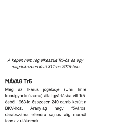
A képen nem rég elkészült Tr5-ös és egy 
magánkézben lévő 311-es 2015-ben.
MÁVAG Tr5
Még az Ikarus jogelődje (Uhri Imre 
kocsigyártó üzeme) által gyártásba vitt Tr5-
ösből 1963-ig összesen 240 darab került a 
BKV-hoz. Aránylag nagy fővárosi 
darabszáma ellenére sajnos alig maradt 
fenn az utókornak.