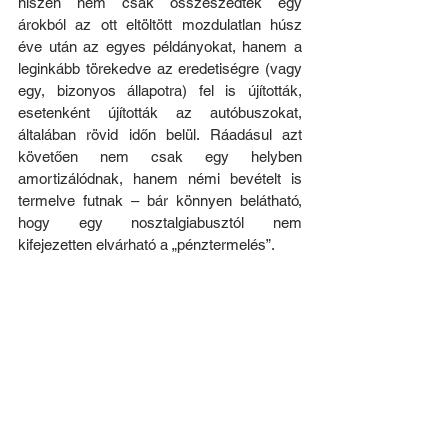
hiszen nem csak összeszedték egy 
árokból az ott eltöltött mozdulatlan húsz 
éve után az egyes példányokat, hanem a 
leginkább törekedve az eredetiségre (vagy 
egy, bizonyos állapotra) fel is újították, 
esetenként újították az autóbuszokat, 
általában rövid időn belül. Ráadásul azt 
követően nem csak egy helyben 
amortizálódnak, hanem némi bevételt is 
termelve futnak – bár könnyen belátható, 
hogy egy nosztalgiabusztól nem 
kifejezetten elvárható a „pénztermelés”.