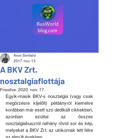
Aron Sonfalvi
2017. nov. 13.
A BKV Zrt.
nosztalgiaflottája
Frissítve:
2020. nov. 17.
Egyik-másik BKV-s nosztalgia (vagy csak 
megőrzésre kijelölt) példányról kiemelve 
korábban már esett szó dedikált cikkekben, 
azonban ezúttal az összes 
nosztalgiabuszról néhány rövid sor és kép, 
melyeket a BKV Zrt. az utókornak tett félre 
az elmúlt években.