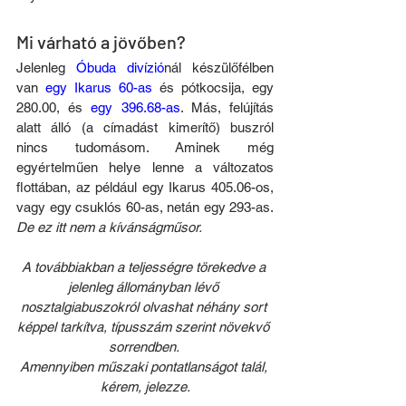
Mi várható a jövőben?
Jelenleg 
Óbuda divízió
nál készülőfélben 
van 
egy Ikarus 60-as
 és pótkocsija, egy 
280.00, és 
egy 396.68-as
. Más, felújítás 
alatt álló (a címadást kimerítő) buszról 
nincs tudomásom. Aminek még 
egyértelműen helye lenne a változatos 
flottában, az például egy Ikarus 405.06-os, 
vagy egy csuklós 60-as, netán egy 293-as. 
De ez itt nem a kívánságműsor.
A továbbiakban a teljességre törekedve a 
jelenleg állományban lévő 
nosztalgiabuszokról olvashat néhány sort 
képpel tarkítva, típusszám szerint növekvő 
sorrendben. 
Amennyiben műszaki pontatlanságot talál, 
kérem, jelezze.