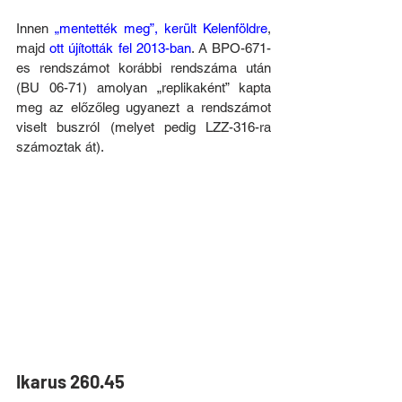
Innen 
„mentették meg”, került Kelenföldre
, 
majd 
ott újították fel 2013-ban
. A BPO-671-
es rendszámot korábbi rendszáma után 
(BU 06-71) amolyan „replikaként” kapta 
meg az előzőleg ugyanezt a rendszámot 
viselt buszról (melyet pedig LZZ-316-ra 
számoztak át).
Ikarus 260.45