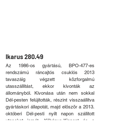
Ikarus 280.49
Az 1986-os gyártású, BPO-477-es 
rendszámú ráncajtós csuklós 2013 
tavaszáig végzett közforgalmú 
utasszállítást, ekkor kivonták az 
állományból. Kivonása után nem sokkal 
Dél-pesten felújították, részint visszaállítva 
gyártáskori állapotát, majd először a 2013. 
októberi Dél-pesti nyílt napon szállított 
utasokat ismét, Kőbánya-Kispest és a 
garázs között.