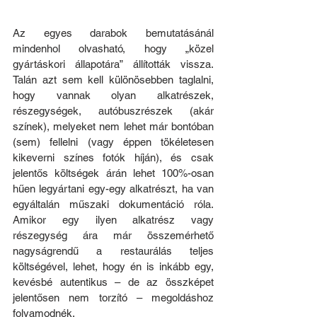
Az egyes darabok bemutatásánál 
mindenhol olvasható, hogy „közel 
gyártáskori állapotára” állították vissza. 
Talán azt sem kell különösebben taglalni, 
hogy vannak olyan alkatrészek, 
részegységek, autóbuszrészek (akár 
színek), melyeket nem lehet már bontóban 
(sem) fellelni (vagy éppen tökéletesen 
kikeverni színes fotók híján), és csak 
jelentős költségek árán lehet 100%-osan 
hűen legyártani egy-egy alkatrészt, ha van 
egyáltalán műszaki dokumentáció róla. 
Amikor egy ilyen alkatrész vagy 
részegység ára már összemérhető 
nagyságrendű a restaurálás teljes 
költségével, lehet, hogy én is inkább egy, 
kevésbé autentikus – de az összképet 
jelentősen nem torzító – megoldáshoz 
folyamodnék. 