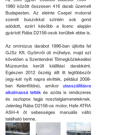
1980 között összesen 416 darab üzemelt 
Budapesten. Az eleinte Csepel motorral 
szerelt buszokkal szintén sok gond 
adódott, ezért később a licenc alapján 
gyártott Rába D2156-osok kerültek ebbe is.
Az ominózus darabot 1996-ban újította fel 
GJSz Kft. Gyömrői úti műhelye, majd ezt 
követően a Szentendrei Tömegközlekedési 
Múzeumba került kiállítási darabként. 
Egészen 2012 őszéig állt itt legtöbbször 
(egy-két nyílt napra elvitték, például 2008-
ban Kelenföldre), amikor 
utasszállításra 
alkalmassá tették
 és azóta is rendszeres 
és oszlopos tagja nosztalgiameneteknek. 
Jelenleg Rába D2156-os motor, Hafe ATRA 
ASH-4 öt sebességes manuális váltó 
található benne.