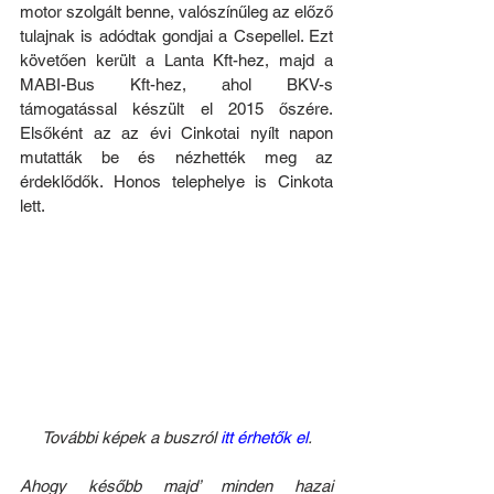
motor szolgált benne, valószínűleg az előző 
tulajnak is adódtak gondjai a Csepellel. Ezt 
követően került a Lanta Kft-hez, majd a 
MABI-Bus Kft-hez, ahol BKV-s 
támogatással készült el 2015 őszére. 
Els
őként az az évi Cinkotai nyílt napon 
m
utatták be és nézhették meg az 
érdeklődők. Honos telephelye is Cinkota 
lett.
További képek a buszról 
itt érhetők el
.
Ahogy később majd’ minden hazai 