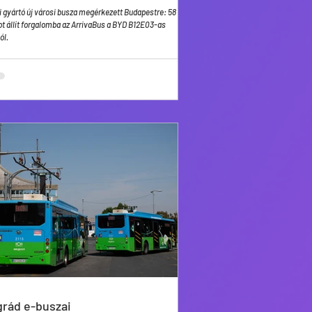
i gyártó új városi busza megérkezett Budapestre: 58
t állít forgalomba az ArrivaBus a BYD B12E03-as
ól.
grád e-buszai