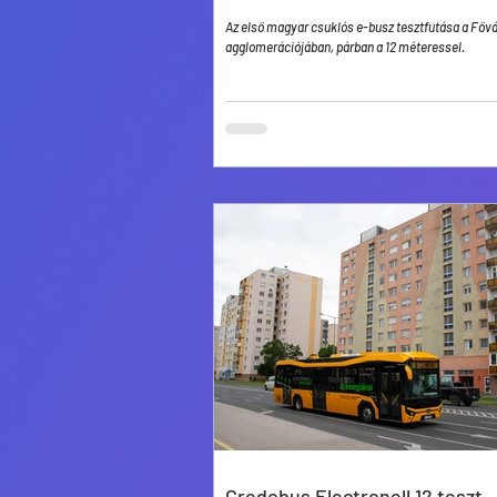
Az első magyar csuklós e-busz tesztfutása a Főv
agglomerációjában, párban a 12 méteressel.
Credobus Electronell 12 teszt