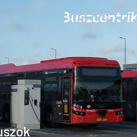
Buszcentrik
uszok