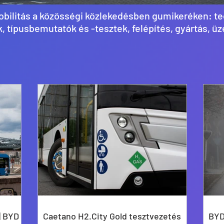
bilitás a közösségi közlekedésben gumikeréken: tec
, típusbemutatók és -tesztek, felépítés, gyártás, 
| BYD
Caetano H2.City Gold tesztvezetés
BYD