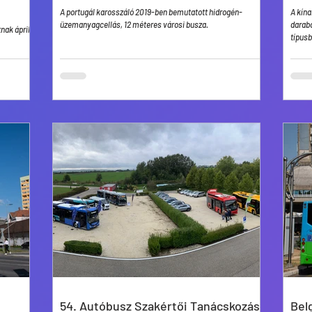
A portugál karosszáló 2019-ben bemutatott hidrogén-
A kína
üzemanyagcellás, 12 méteres városi busza.
darabo
nak április
típusb
54. Autóbusz Szakértői Tanácskozás
Bel