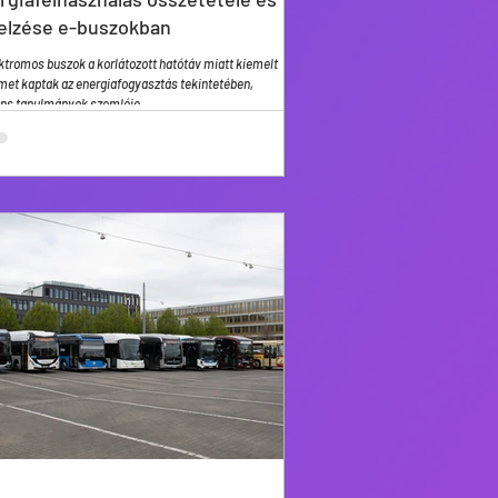
jelzése e-buszokban
ktromos buszok a korlátozott hatótáv miatt kiemelt
met kaptak az energiafogyasztás tekintetében,
áns tanulmányok szemléje.