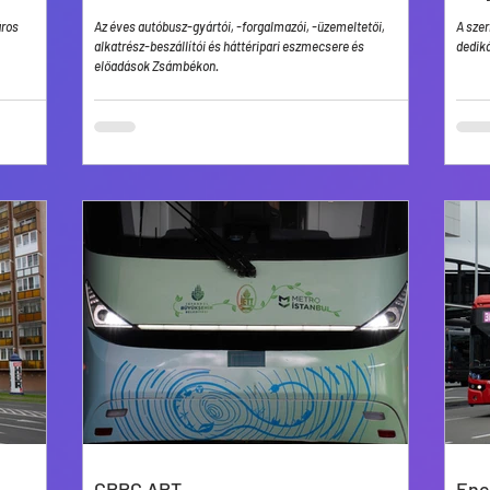
áros
Az éves autóbusz-gyártói, -forgalmazói, -üzemeltetői,
A szer
alkatrész-beszállítói és háttéripari eszmecsere és
dediká
előadások Zsámbékon.
CRRC ART
Ene