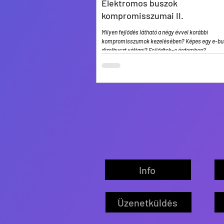
Elektromos buszok
kompromisszumai II.
Milyen fejlődés látható a négy évvel korábbi
kompromisszumok kezelésében? Képes egy e-bus
dízelbuszt váltani? Fejlődtek-e érdemben?
Info
Üzenetküldés