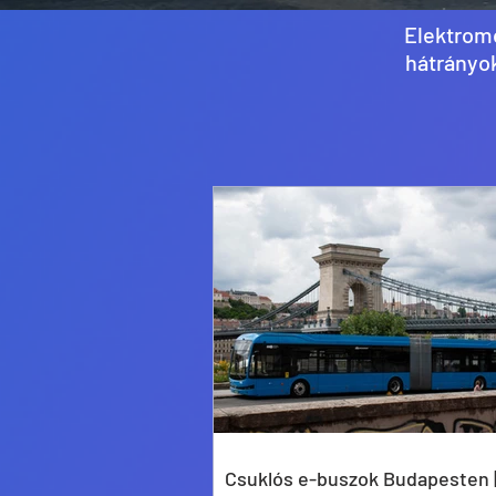
Elektromo
hátrányok
Csuklós e-buszok Budapesten 