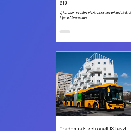
B19
Új korszak: csuklós elektromos buszok indultak út
1-jén a Fővárosban.
Credobus Electronell 18 teszt