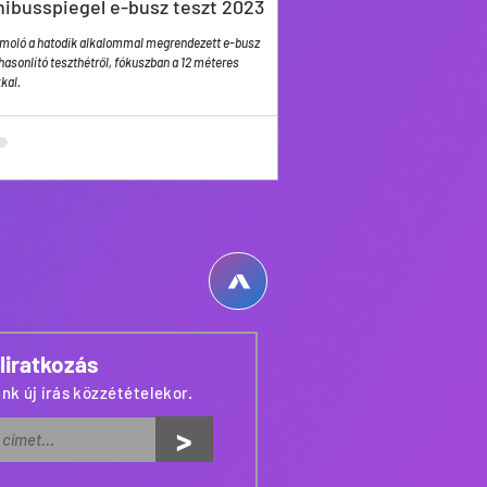
ibusspiegel e-busz teszt 2023
moló a hatodik alkalommal megrendezett e-busz
asonlító teszthétről, fókuszban a 12 méteres
kal.
liratkozás
nk új írás közzétételekor.
>