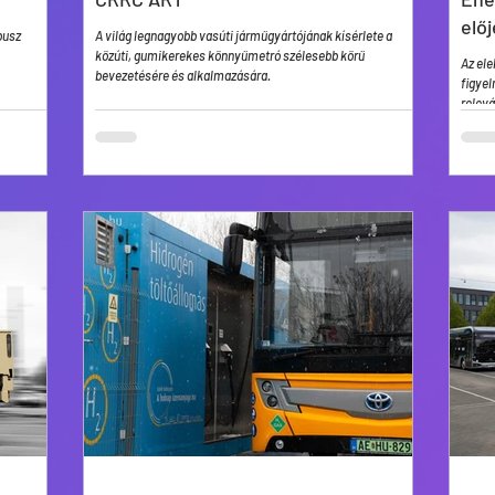
elő
busz
A világ legnagyobb vasúti járműgyártójának kísérlete a
közúti, gumikerekes könnyűmetró szélesebb körű
Az ele
bevezetésére és alkalmazására.
figyel
relev