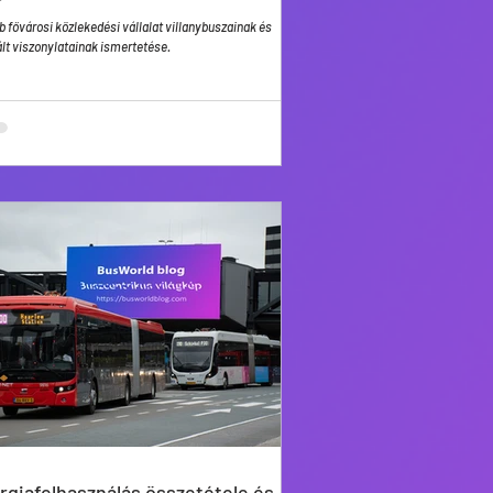
b fővárosi közlekedési vállalat villanybuszainak és
lt viszonylatainak ismertetése.
rgiafelhasználás összetétele és