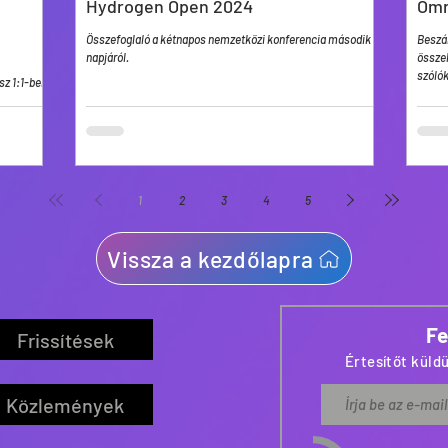
Hydrogen Open 2024
Omn
Összefoglaló a kétnapos nemzetközi konferencia második
Beszá
napjáról.
összeh
szólók
z 1:1-ben
1
2
3
4
5
Vissza a kezdőlapra
Fe
Frissítések
Értesítőt küldü
Közlemények