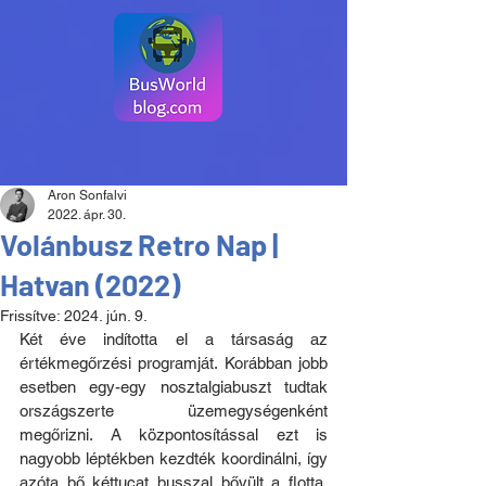
Aron Sonfalvi
2022. ápr. 30.
Volánbusz Retro Nap |
Hatvan (2022)
Frissítve:
2024. jún. 9.
Két éve indította el a társaság az 
értékmegőrzési programját. Korábban jobb 
esetben egy-egy nosztalgiabuszt tudtak 
országszerte üzemegységenként 
megőrizni. A központosítással ezt is 
nagyobb léptékben kezdték koordinálni, így 
azóta bő kéttucat busszal bővült a flotta. 