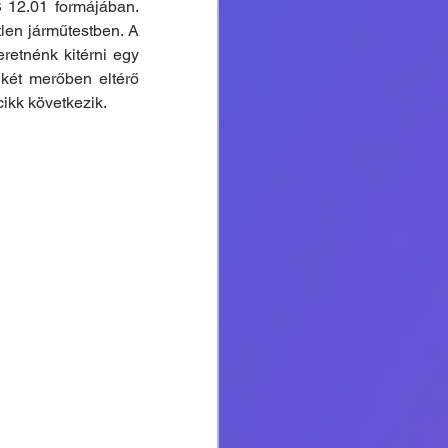
12.01 formájában. 
len járműtestben. A 
retnénk kitérni egy 
két merőben eltérő 
cikk következik.