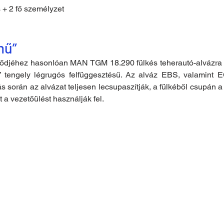
s + 2 fő személyzet
mű”
lődjéhez hasonlóan MAN TGM 18.290 fülkés teherautó-alvázra ép
” tengely légrugós felfüggesztésű. Az alváz EBS, valamint 
s során az alvázat teljesen lecsupaszítják, a fülkéből csupán a 
 a vezetőülést használják fel.