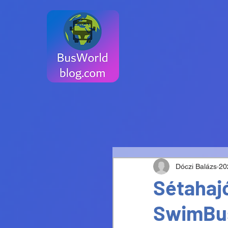
Dóczi Balázs
20
Sétahajó
SwimBus