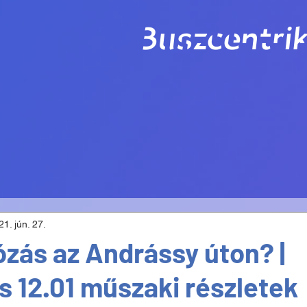
Buszcentrik
21. jún. 27.
zás az Andrássy úton? |
 12.01 műszaki részletek