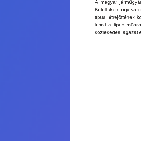
A magyar járműgyár
Kétéltűként egy váro
típus létrejöttének 
kicsit a típus műsz
közlekedési ágazat e