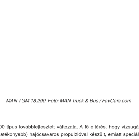
MAN TGM 18.290. Fotó: MAN Truck & Bus / FavCars.com
00 típus továbbfejlesztett változata. A fő eltérés, hogy vízsugá
ékonyabb) hajócsavaros propulzióval készült, emiatt speciális