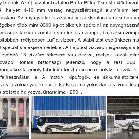
 gyártónak. Az új úszótest szintén Barta Péter főkonstruktőr tervei
l helyett 4-10 mm vastag nagyszilárdságú alumínium leme
Bicskén. Az anyagváltásra az önsúly csökkentése érdekében vol
gében több mint 3000 kg-ot sikerült spórolni az anyaghasznála
ntésnek közúti üzemben van fontos szerepe, hajózási szempo
ilabban, mélyebben „ül” a vízben. A stabilitást esetünkben má
t speciális alakjával) érték el. A hajótest vízzáró magassága a ter
továbbá 18 vízzáró rekeszre van osztva, melyek között min
További fontos biztonsági jellemző, hogy a test 300
rendelkezik, amely lehetővé teszi nem csak belvízi- (tavak, fo
 felhasználást is. A motor-, kipufogó-, és akkumulátortere
közös tüzelőanyagtartály a kedvező súlyelosztás és védettsé
latt lett elhelyezve, űrtartalma ~250 l.