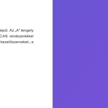
ül. Az „A” tengely 
ECAS rendszerekkel 
kezelőszerveket-, a 