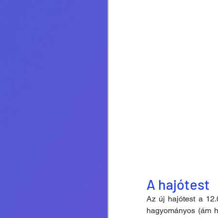
A hajótest
Az új hajótest a 12.
hagyományos (ám hat