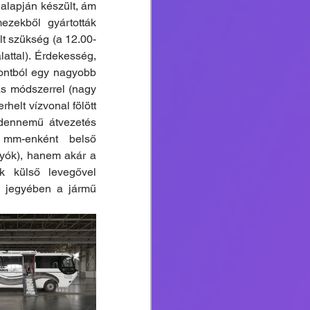
 alapján készült, ám 
zekből gyártották 
t szükség (a 12.00-
ttal). Érdekesség, 
ntból egy nagyobb 
s módszerrel (nagy 
helt vízvonal fölött 
dennemű átvezetés 
 mm-enként belső 
lyók), hanem akár a 
k külső levegővel 
g jegyében a jármű 