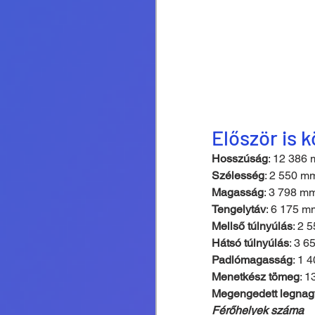
Először is 
Hosszúság
: 12 386 
Szélesség
: 2 550 m
Magasság
: 3 798 mm
Tengelytáv
: 6 175 m
Mellső túlnyúlás
: 2 
Hátsó túlnyúlás
: 3 6
Padlómagasság
: 1 
Menetkész tömeg
: 1
Megengedett legna
Férőhelyek száma