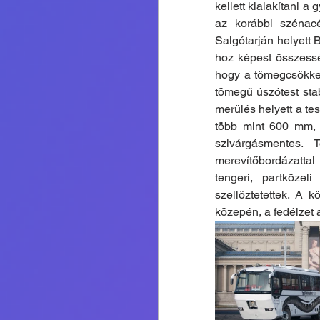
kellett kialakítani a
az korábbi szénacé
Salgótarján helyett 
hoz képest összessé
hogy a tömegcsökke
tömegű úszótest stab
merülés helyett a tes
több mint 600 mm, 
szivárgásmentes. 
merevítőbordázattal 
tengeri, partközeli
szellőztetettek. A 
közepén, a fedélzet a