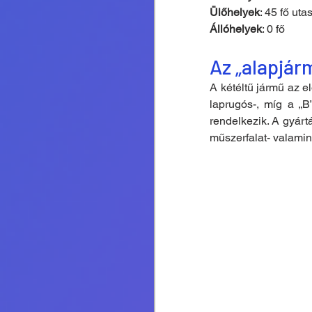
Ülőhelyek
: 45 fő uta
Állóhelyek
: 0 fő
Az „alapjár
A kétéltű jármű az e
laprugós-, míg a „B
rendelkezik. A gyártá
műszerfalat- valamint