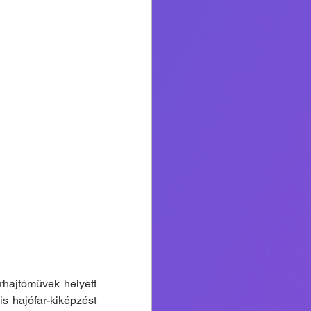
rhajtóművek helyett 
 hajófar-kiképzést 