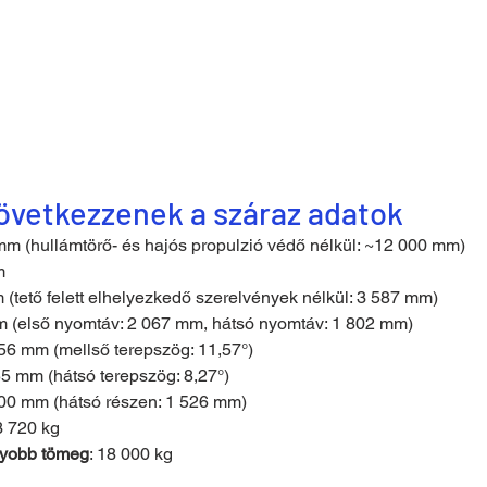
következzenek a száraz adatok
mm (hullámtörő- és hajós propulzió védő nélkül: ~12 000 mm)
m
 (tető felett elhelyezkedő szerelvények nélkül: 3 587 mm)
m (első nyomtáv: 2 067 mm, hátsó nyomtáv: 1 802 mm)
556 mm (mellső terepszög: 11,57°)
55 mm (hátsó terepszög: 8,27°)
400 mm (hátsó részen: 1 526 mm)
3 720 kg
gyobb tömeg
: 18 000 kg