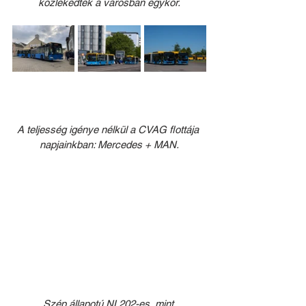
közlekedtek a városban egykor.
A teljesség igénye nélkül a CVAG flottája 
napjainkban: Mercedes + MAN.
Szép állapotú NL202-es, mint 