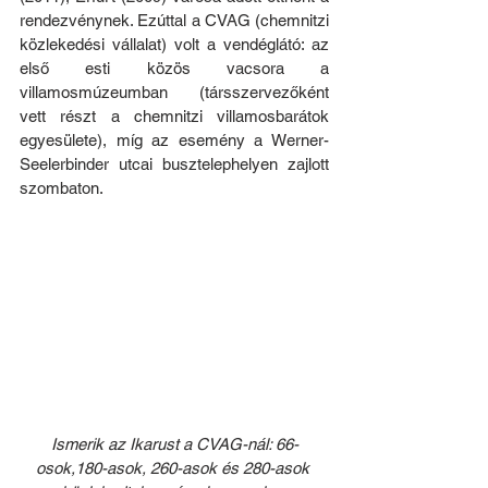
rendezvénynek. Ezúttal a CVAG (chemnitzi 
közlekedési vállalat) volt a vendéglátó: az 
első esti közös vacsora a 
villamosmúzeumban (társszervezőként 
vett részt a chemnitzi villamosbarátok 
egyesülete), míg az esemény a Werner-
Seelerbinder utcai busztelephelyen zajlott 
szombaton.
Ismerik az Ikarust a CVAG-nál: 66-
osok,180-asok, 260-asok és 280-asok 