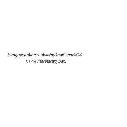
Hanggenerátoros távirányítható modellek 
1:17,4 méretarányban.
Telephelyen belüli körözés.