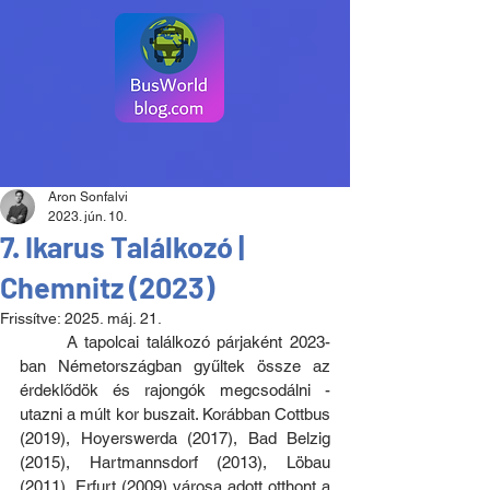
Aron Sonfalvi
2023. jún. 10.
7. Ikarus Találkozó |
Chemnitz (2023)
Frissítve:
2025. máj. 21.
	A tapolcai találkozó párjaként 2023-
ban Németországban gyűltek össze az 
érdeklődök és rajongók megcsodálni - 
utazni a múlt kor buszait. Korábban Cottbus 
(2019), Hoyerswerda (2017), Bad Belzig 
(2015), Hartmannsdorf (2013), Löbau 
(2011), Erfurt (2009) városa adott otthont a 