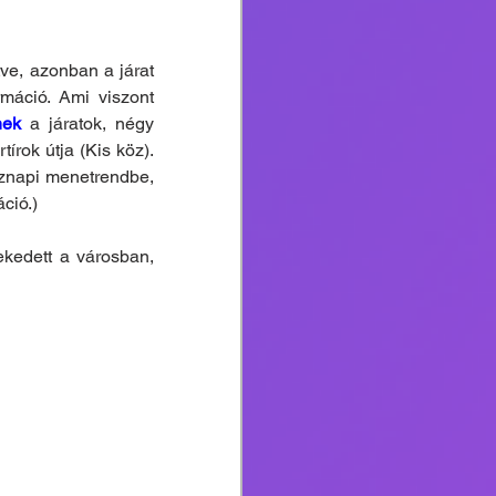
ve, azonban a járat 
rmáció. Ami viszont 
nek
 a járatok, négy 
rok útja (Kis köz). 
öznapi menetrendbe, 
ció.)
kedett a városban, 