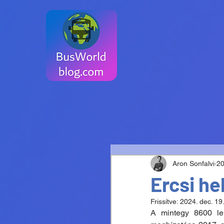
Aron Sonfalvi
20
Ercsi hel
Frissítve:
2024. dec. 19
A mintegy 8600 lel