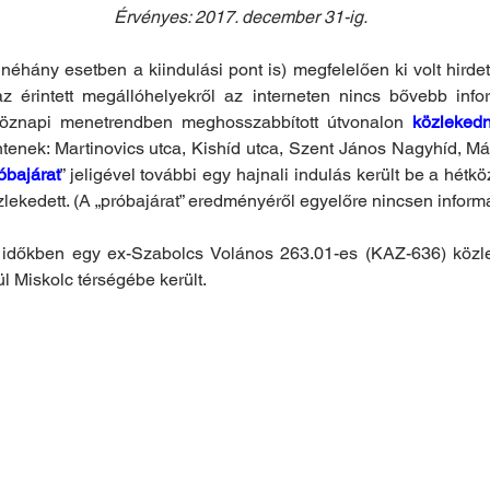
Érvényes: 20
17. december 31-ig.
 néhány esetben a kiindulási pont is) megfelelően ki volt hirdet
 az érintett megállóhelyekről az interneten nincs bővebb info
köznapi menetrendben meghosszabbított útvonalon 
közleked
tenek: Martinovics utca, Kishíd utca, Szent János Nagyhíd, Mártí
óbajárat
” jeligével további egy hajnali indulás került be a hétk
zlekedett. (A „próbajárat” eredményéről egyelőre nincsen informá
 időkben egy ex-Szabolcs Volános 263.01-es (KAZ-636) közle
l Miskolc térségébe került.