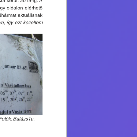
 került 2019-ig. A 
y oldalon elérhető 
dhármat aktuálisnak 
e, így ezt kezeltem 
 Fotók: Balázs1a.