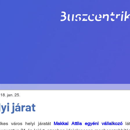
Buszcentrik
18. jan. 25.
yi járat
.
kes város helyi járatát 
Makkai Attila egyéni vállalkozó
 lá