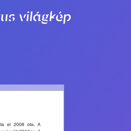
us világkép
tta el 2008 óta. A 