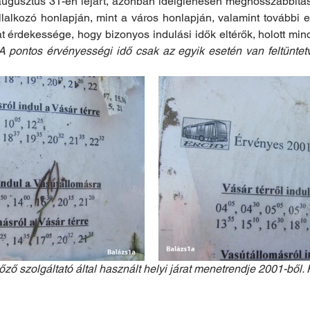
ugusztus 31-én lejárt, azonban ideiglenesen meghosszabbításra
alkozó honlapján, mint a város honlapján, valamint további eg
at érdekessége, hogy bizonyos indulási idők eltérők, holott min
A pontos érvényességi idő csak az egyik esetén van feltüntetv
őző szolgáltató által használt helyi járat menetrendje 2001-ből.