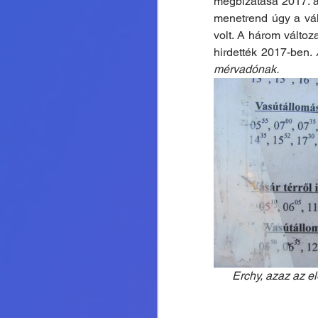
megbízatása 2017. a
menetrend úgy a váll
volt. A három változ
hirdették 2017-ben. 
mérvadónak.
Erchy, azaz az el