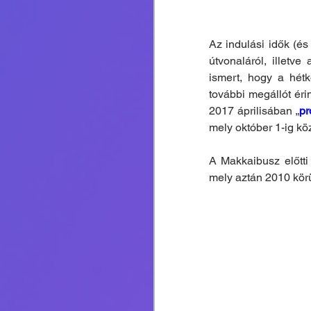
Az indulási idők (és
útvonaláról, illetve
ismert, hogy a hét
további megállót érin
2017 áprilisában „
pr
mely október 1-ig kö
A Makkaibusz előtti
mely aztán 2010 körü