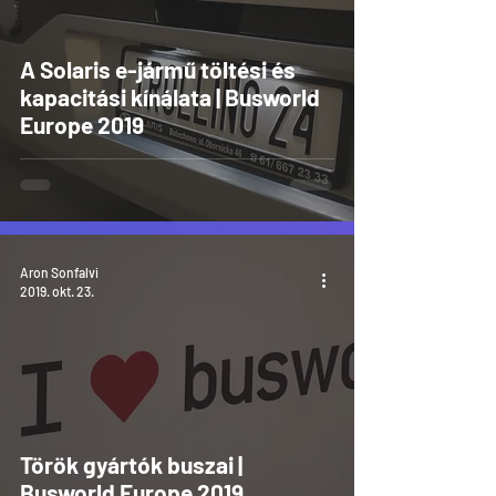
A Solaris e-jármű töltési és
kapacitási kínálata | Busworld
Europe 2019
Aron Sonfalvi
2019. okt. 23.
Török gyártók buszai |
Busworld Europe 2019