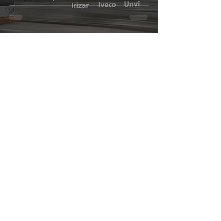
Vissza a kezdőlapra
Info
Frissítések
Üzenetküldés
Közlemények