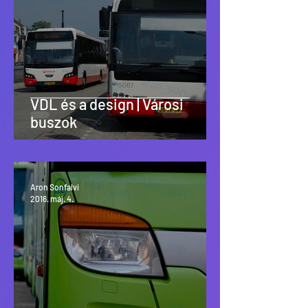
VDL és a design | Városi
buszok
Aron Sonfalvi
2016. máj. 4.