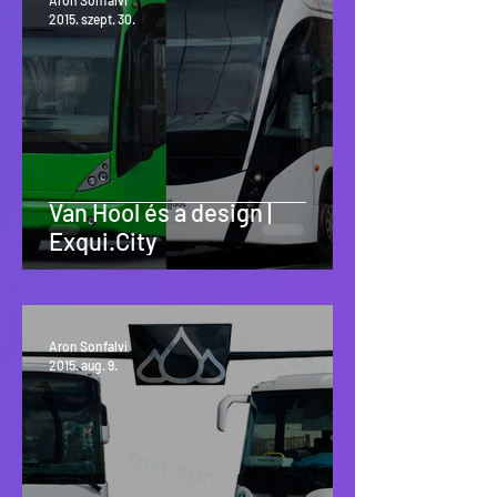
Aron Sonfalvi
2015. szept. 30.
Van Hool és a design |
Exqui.City
Aron Sonfalvi
2015. aug. 9.