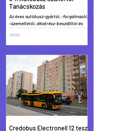
Tanácskozás
Az éves autóbusz-gyártói, -forgalmazói,
-üzemeltetői, alkatrész-beszállítói és
háttéripari eszmecsere és előadások
Zsámbékon.
Credobus Electronell 12 teszt