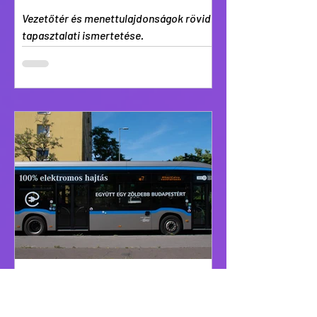
Vezetőtér és menettulajdonságok rövid
tapasztalati ismertetése.
eCitaro G
Benyomások az e-csuklós Citaro