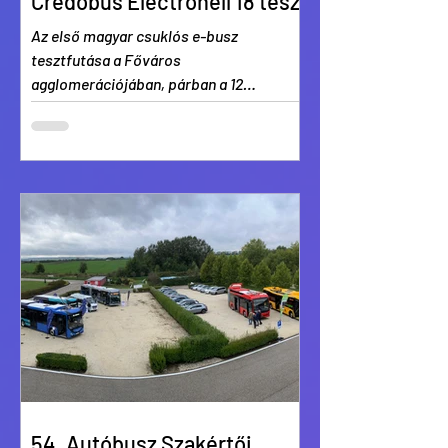
Credobus Electronell 18 teszt
Az első magyar csuklós e-busz
tesztfutása a Főváros
agglomerációjában, párban a 12
méteressel.
54. Autóbusz Szakértői