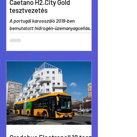
Caetano H2.City Gold
tesztvezetés
A portugál karosszáló 2019-ben
bemutatott hidrogén-üzemanyagcellás,
12 méteres városi busza.