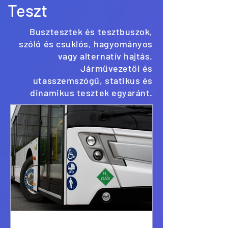
Teszt
Busztesztek és tesztbuszok,
szóló és csuklós, hagyományos
vagy alternatív hajtás.
Járművezetői és
utasszemszögű, statikus és
dinamikus tesztek egyaránt.