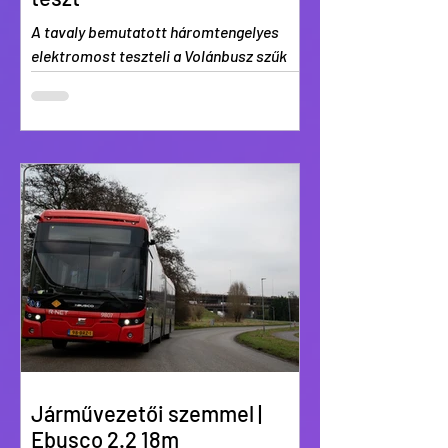
A tavaly bemutatott háromtengelyes
elektromost teszteli a Volánbusz szűk
egy hónapig az érdi térségben.
Járművezetői szemmel |
Ebusco 2.2 18m