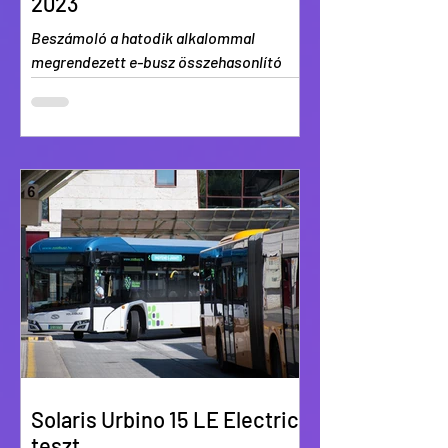
2023
Beszámoló a hatodik alkalommal
megrendezett e-busz összehasonlító
teszthétről, fókuszban a 12 méteres
szólókkal.
Solaris Urbino 15 LE Electric
teszt