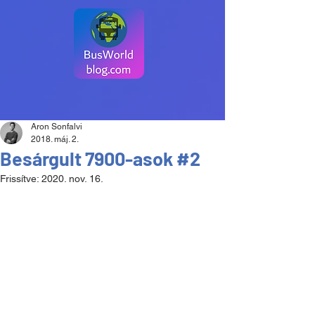
Aron Sonfalvi
2018. máj. 2.
Besárgult 7900-asok #2
Frissítve:
2020. nov. 16.