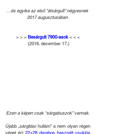
…és egyike az első “átsárgult” négyesnek 
2017 augusztusában.
> > > 
Besárgult 7900-asok
 < < <
 (2016. december 17.)
Ezen a képen csak “sárgabuszok” vannak.
Újabb „sárgítási hullám” a nem olyan régen 
véget ért 
22+28 darabos használt csuklós