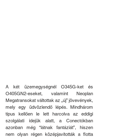
A két üzemegységnél O345G-ket és 
O405GN2-eseket, valamint Neoplan 
Megatransokat váltottak az „új” jövevények, 
mely egy üdvözlendő lépés. Mindhárom 
típus kellően le lett harcolva az eddigi 
szolgálati idejük alatt, a Conectókban 
azonban még “látnak fant
áziát”, hiszen 
nem olyan régen középjavították a flotta 