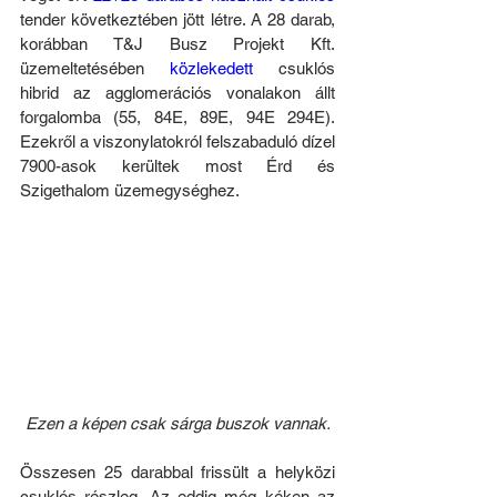
tender következtében jött létre. A 28 darab, 
korábban T&J Busz Projekt Kft. 
üzemeltetésében 
közlekedett
 csuklós 
hibrid az agglomerációs vonalakon állt 
forgalomba (55, 84E, 89E, 94E 294E). 
Ezekről a viszonylatokról felszabaduló dízel 
7900-asok kerültek most Érd és 
Szigethalom üzemegységhez.
Ezen a képen csak sárga buszok vannak.
Összesen 25 darabbal frissült a helyközi 
csuklós részleg. Az eddig még kéken az 