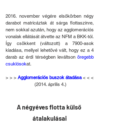
2016. november végére elsőkörben négy 
darabot matricáztak át sárga flottaszínre, 
nem sokkal azután, hogy az agglomerációs 
vonalak ellátását átvette az NFM a BKK-tól. 
Így csökkent (változott) a 7900-asok 
kiadása, mellyel lehetővé vált, hogy ez a 4 
darab az érdi térségben leváltson 
öregebb 
csuklósok
at.
> > > 
Agglomerációs buszok átadása
 < < <
 (2014. április 4.)
A négyéves flotta külső 
átalakulásai