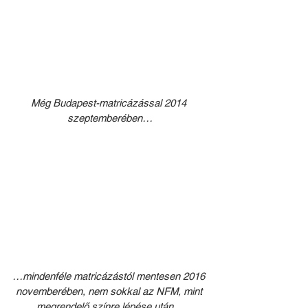
Még Budapest-matricázással 2014 
szeptemberében…
…mindenféle matricázástól mentesen 2016 
novemberében, nem sokkal az NFM, mint 
megrendelő színre lépése után…