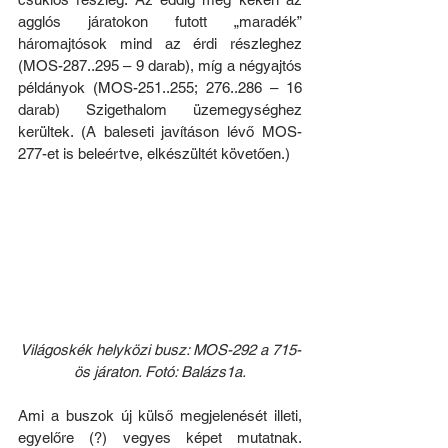
agglós járatokon futott „maradék” 
háromajtósok mind az érdi részleghez 
(MOS-287..295 – 9 darab), míg a négyajtós 
példányok (MOS-251..255; 276..286 – 16 
darab) Szigethalom üzemegységhez 
kerültek. (A baleseti javításon lévő MOS-
277-et is beleértve, elkészültét követően.)
Világoskék helyközi busz: MOS-292 a 715-
ös járaton. Fotó: Balázs1a.
Ami a buszok új külső megjelenését illeti, 
egyelőre (?) vegyes képet mutatnak. 