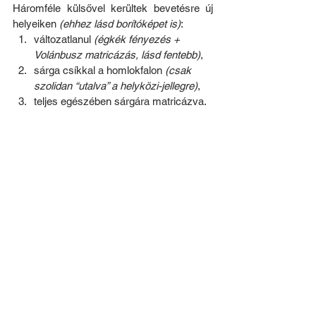
Háromféle külsővel kerültek bevetésre új 
helyeiken 
(ehhez lásd borítóképet is)
:
változatlanul 
(égkék fényezés + 
Volánbusz matricázás, lásd fentebb)
,
sárga csíkkal a homlokfalon 
(csak 
szolidan “utalva” a helyközi-jellegre)
,
teljes egészében sárgára matricázva.