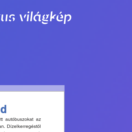
us világkép
nd
t autóbuszokat az 
. Dízelkerregéstől 