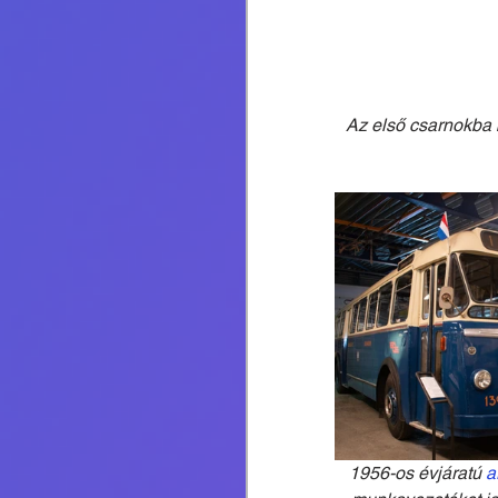
Az első csarnokba 
1956-os évjáratú 
a