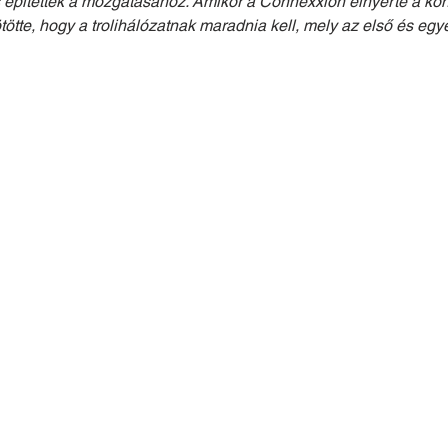
építettek a mozgatásához. Amikor a Connexxion elnyerte a konc
ötte, hogy a trolihálózatnak maradnia kell, mely az első és egy