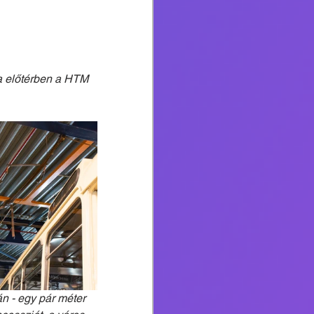
a előtérben a HTM 
án - egy pár méter 