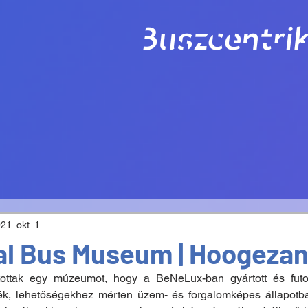
Buszcentrik
21. okt. 1.
al Bus Museum | Hoogeza
ottak egy múzeumot, hogy a BeNeLux-ban gyártott és futot
k, lehetőségekhez mérten üzem- és forgalomképes állapotban