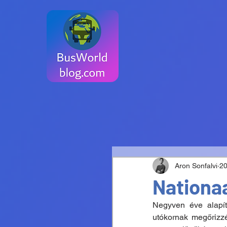
Aron Sonfalvi
20
Nationa
Negyven éve alapít
utókornak megőrizzé