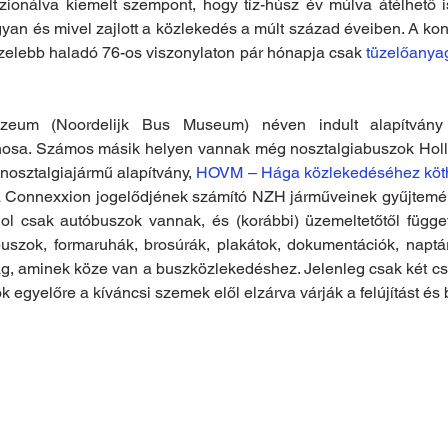
zionálva kiemelt szempont, hogy tíz-húsz év múlva átélhető i
an és mivel zajlott a közlekedés a múlt század éveiben. A kont
lebb haladó 76-os viszonylaton pár hónapja csak 
tüzelőanya
eum (Noordelijk Bus Museum) néven indult alapítvány 
nosa. Számos másik helyen vannak még nosztalgiabuszok Holla
osztalgiajármű alapítvány, 
HOVM – Hága közlekedéséhez köth
Connexxion jogelődjének számító NZH járműveinek gyűjteménye
ol csak autóbuszok vannak, és (korábbi) üzemeltetőtől függetl
uszok, formaruhák, brosúrák, plakátok, dokumentációk, naptára
, aminek köze van a buszközlekedéshez. Jelenleg csak két csar
k egyelőre a kíváncsi szemek elől elzárva várják a felújítást és 