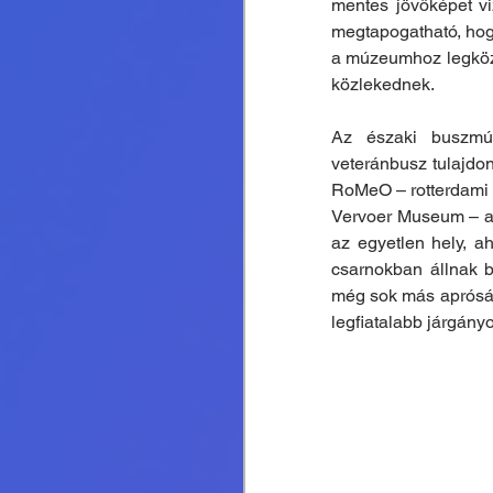
mentes jövőképet vi
megtapogatható, hogy
a múzeumhoz legköze
közlekednek.
Az északi buszmúz
veteránbusz tulajdo
RoMeO – rotterdami n
Vervoer Museum – a 
az egyetlen hely, ah
csarnokban állnak b
még sok más apróság
legfiatalabb járgányo