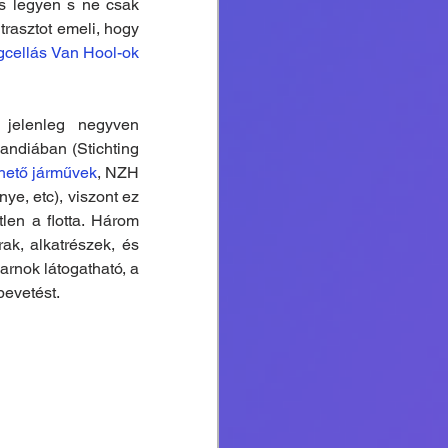
s legyen s ne csak 
rasztot emeli, hogy 
gcellás Van Hool-ok
jelenleg negyven 
ndiában (Stichting 
ető járművek
, NZH 
, etc), viszont ez 
en a flotta. Három 
k, alkatrészek, és 
nok látogatható, a 
bevetést. 