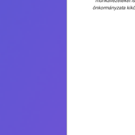
munkavezetéket is 
önkormányzata kiköt