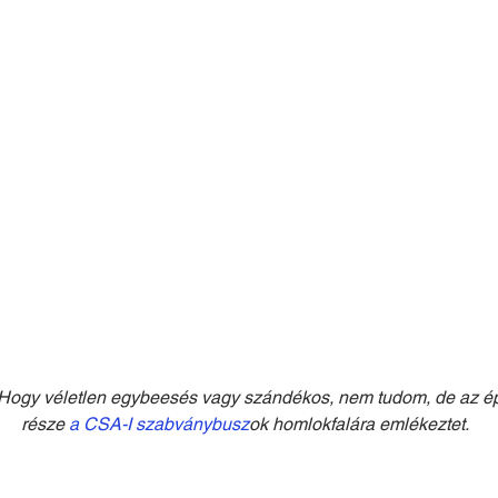
Hogy véletlen egybeesés vagy szándékos, nem tudom, de az ép
része 
a CSA-I szabványbusz
ok homlokfalára emlékeztet.