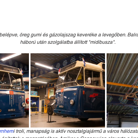
belépve, öreg gumi és gázolajszag keveréke a levegőben. Balr
háború után szolgálatba állított "midibusza".
rnhem
i troli, manapság is aktív nosztalgiajármű a város hálózat