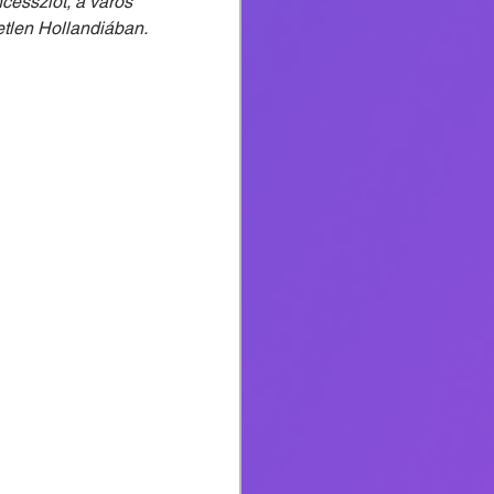
essziót, a város 
etlen Hollandiában.