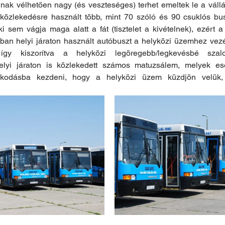
ak vélhetően nagy (és veszteséges) terhet emeltek le a válláró
 közlekedésre használt több, mint 70 szóló és 90 csuklós bus
 sem vágja maga alatt a fát (tisztelet a kivételnek), ezért a
bban helyi járaton használt autóbuszt a helyközi üzemhez vezény
így kiszorítva a helyközi legöregebb/legkevésbé szalon
lyi járaton is közlekedett számos matuzsálem, melyek ese
kodásba kezdeni, hogy a helyközi üzem küzdjön velük, v