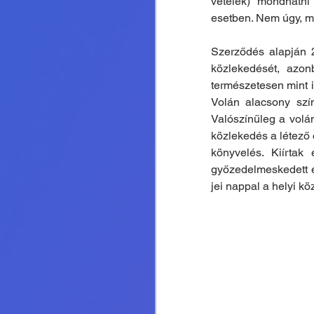
vételek) mondhatni
esetben. Nem úgy, mi
Szerződés alapján 2
közlekedését, azon
természetesen mint i
Volán alacsony szín
Valószínűleg a volán
közlekedés a létező 
könyvelés. Kiírtak
győzedelmeskedett és
jei nappal a helyi k