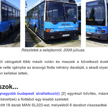
Részletek a selejtsorról, 2009 júliusa.
ól válogatott több másik volán és maszek a következő évekb
e vette igénybe az ácsorgó flotta néhány darabját, s akadt olyan
 kellékei lettek.
szok...
gnagyobb budapesti alvállalkozó(i)
 [2] egyrészt bővítés, másr
relt(ek) a flottából egy kisebb szeletet:
ött 18 darab MAN SL222-est, melyekből 6 darabot visszaadtak 