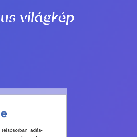
us világkép
te
 (elsősorban adás-