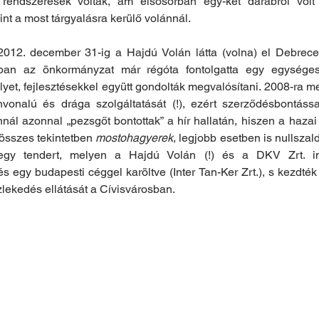
 rendszeresek voltak, ám elsősorban egy-két darabról volt
nt a most tárgyalásra kerülő volánnál.
012. december 31-ig a Hajdú Volán látta (volna) el Debrece
ban az önkormányzat már régóta fontolgatta egy egységes 
lyet, fejlesztésekkel együtt gondolták megvalósítani. 2008-ra m
vonalú és drága szolgáltatását (!), ezért szerződésbontással
nál azonnal „pezsgőt bontottak” a hír hallatán, hiszen a hazai
összes tekintetben 
mostohagyerek
, legjobb esetben is nullszald
 egy tendert, melyen a Hajdú Volán (!) és a DKV Zrt. ind
 egy budapesti céggel karöltve (Inter Tan-Ker Zrt.), s kezdték
özlekedés ellátását a Cívisvárosban.