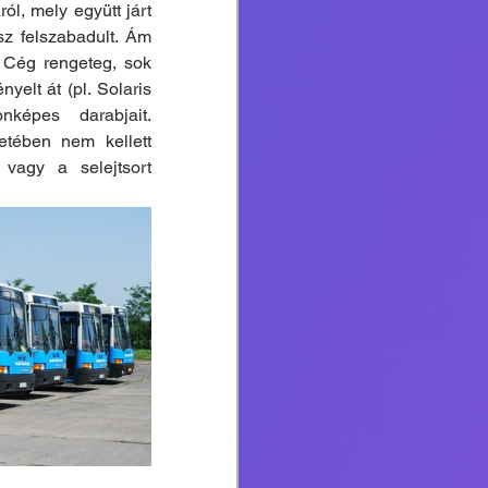
l, mely együtt járt 
z felszabadult. Ám 
 Cég rengeteg, sok 
elt át (pl. Solaris 
képes darabjait. 
tében nem kellett 
agy a selejtsort 