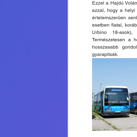
Ezzel a Hajdú Volánn
azzal, hogy a helyi
értelemszerűen senki
esetben fiatal, korá
Urbino 18-asok), 
Természetesen a he
hosszasabb gondol
gyarapítsák.