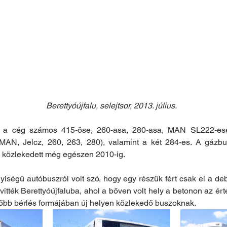
Berettyóújfalu, selejtsor, 2013. július.
rült a cég számos 415-öse, 260-asa, 280-asa, MAN SL222-ese
MAN, Jelcz, 260, 263, 280), valamint a két 284-es. A gázbu
 közlekedett még egészen 2010-ig.
ségű autóbuszról volt szó, hogy egy részük fért csak el a deb
itték Berettyóújfaluba, ahol a bőven volt hely a betonon az érté
sőbb bérlés formájában új helyen közlekedő buszoknak.