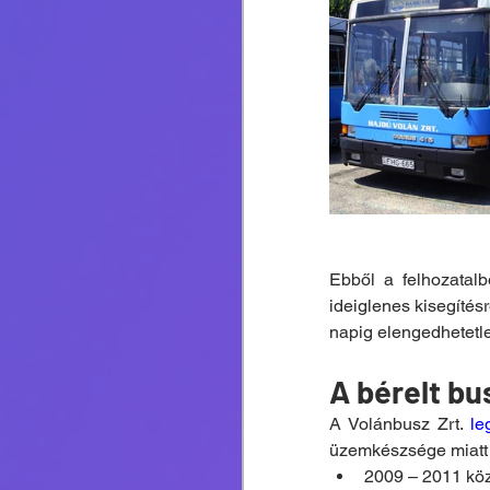
Ebből a felhozatalb
ideiglenes kisegítésr
napig elengedhetetlen
A bérelt bu
A Volánbusz Zrt. 
le
üzemkészsége miatt bé
2009 – 2011 köz