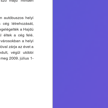
 szó majd’ minden 
n autóbuszos helyi 
cég létrehozását, 
egelégelték a Hajdú 
 éltek a cég felé. 
 városokban a helyi 
óval zárja az évet a 
ult, végül utóbbi 
 meg 2009. július 1-