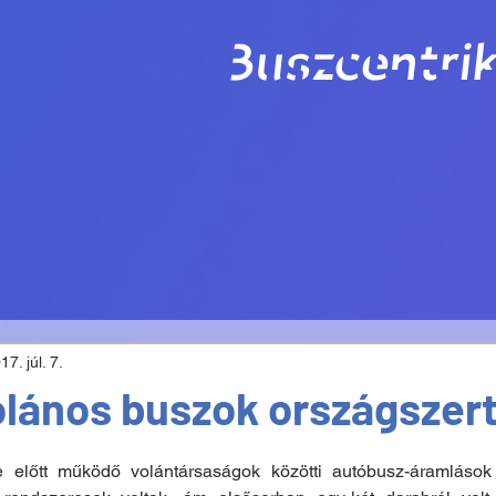
Buszcentrik
17. júl. 7.
olános buszok országszer
e előtt működő volántársaságok közötti autóbusz-áramlások