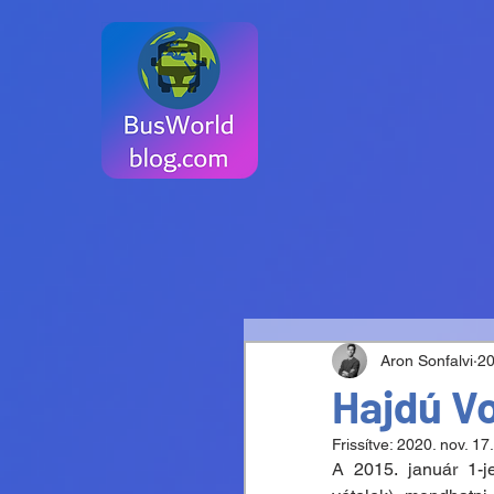
Aron Sonfalvi
20
Hajdú V
Frissítve:
2020. nov. 17.
A 2015. január 1-j