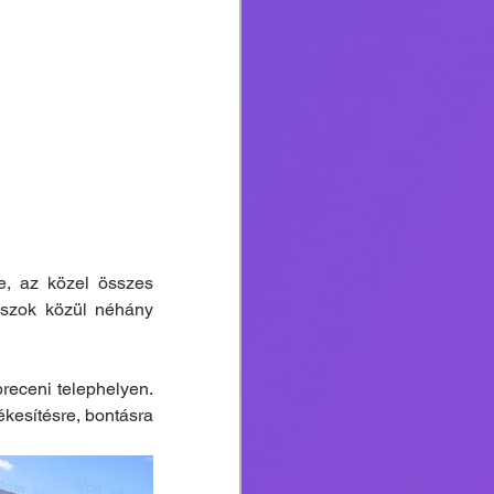
, az közel összes 
szok közül néhány 
receni telephelyen. 
kesítésre, bontásra 