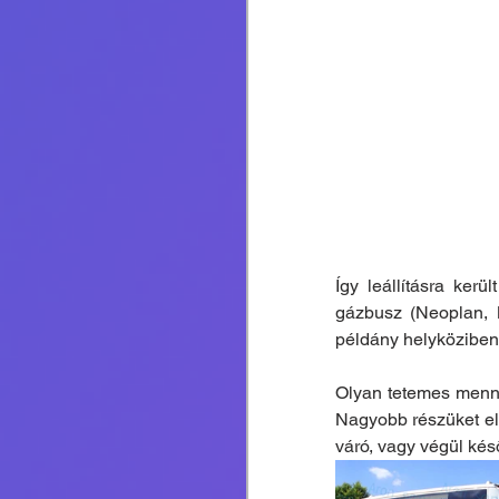
Így leállításra ke
gázbusz (Neoplan, 
példány helyköziben
Olyan tetemes mennyi
Nagyobb részüket elv
váró, vagy végül ké