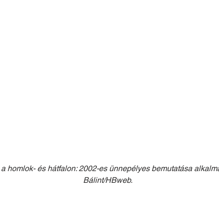
l a homlok- és hátfalon: 2002-es ünnepélyes bemutatása alkalmáv
Bálint/HBweb.