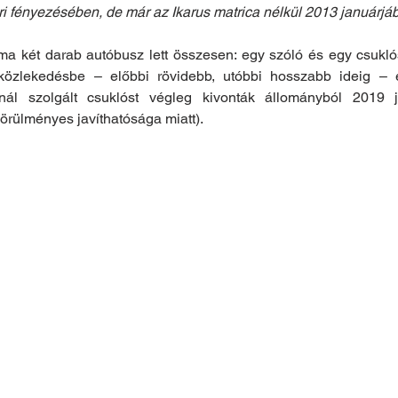
i fényezésében, de már az Ikarus matrica nélkül 2013 januárjá
a két darab autóbusz lett összesen: egy szóló és egy csuklós
közlekedésbe – előbbi rövidebb, utóbbi hosszabb ideig – 
ál szolgált csuklóst végleg kivonták állományból 2019 jú
rülményes javíthatósága miatt).