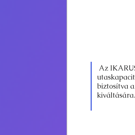
 Az IKARUS AGORA csuklós elővárosi autóbusza nagy 
utaskapacit
biztosítva 
kiváltására