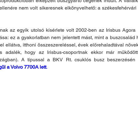
oprodukcióban elképzelt buszgyártó cégének indult. A vállalko
 ellenére nem volt sikeresnek elkönyvelhető: a székesfehérvár
ak az egyik utolsó kísérlete volt 2002-ben az Irisbus Agora 
sa: ez a gyakorlatban nem jelentett mást, mint a buszcsalád h
l ellátva, itthoni összeszereléssel, évek előrehaladtával növekv
os adalék, hogy az Irisbus-csoportnak ekkor már működöt
ül a Volvo 7700A lett
.