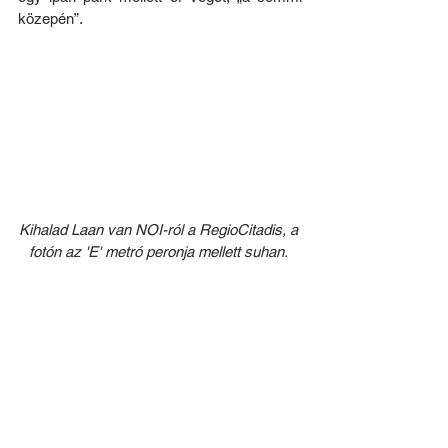
közepén”.
Kihalad Laan van NOI-ról a RegioCitadis, a 
fotón az 'E' metró peronja mellett suhan. 