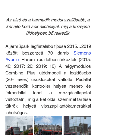
Az első és a harmadik modul szellősebb, a 
két ajtó közt sok állóhellyel, míg a középső 
ülőhelyben bővelkedik.
A járműpark legfiatalabb típusa 2015…2019 
között beszerzett 70 darab 
Siemens 
Avenio
. Három részletben érkeztek (2015: 
40; 2017: 20; 2019: 10) A négymodulos 
Combino Plus utódmodell a legidősebb 
(30+ éves) csuklósokat váltotta. Pedállal 
vezetendők: kontroller helyett menet- és 
fékpedállal lehet a mozgásállapotot 
változtatni, míg a két oldal szemmel tartása 
tükrök helyett visszapillantókamerákkal 
lehetséges. 