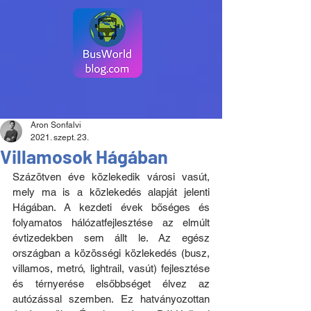
Aron Sonfalvi
2021. szept. 23.
Villamosok Hágában
Százötven éve közlekedik városi vasút, 
mely ma is a közlekedés alapját jelenti 
Hágában. A kezdeti évek bőséges és 
folyamatos hálózatfejlesztése az elmúlt 
évtizedekben sem állt le. Az egész 
országban a közösségi közlekedés (busz, 
villamos, metró, lightrail, vasút) fejlesztése 
és térnyerése elsőbbséget élvez az 
autózással szemben. Ez hatványozottan 