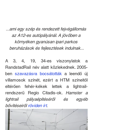
...ami egy szép és rendezett fejvégállomás 
az A12-es autópályánál. A jövőben a 
környéken gyanúsan ipari parkos 
beruházások és fejlesztések indulnak...
A 3, 4, 19, 34-es viszonylatok a 
RandstadRail név alatt közlekednek. 2005-
ben 
szavazásra bocsátották
 a leendő új 
villamosok színét, ezért a HTM színeitől 
eltérően fehér-kékek lettek a lightrail-
rendszerű Regio Citadis-ok. 
Hamster a 
lightrail pályaépítéséről és egyéb 
bővítéseiről 
röviden írt
.