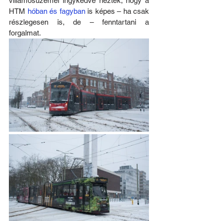
villamosüzemei irigykedve nézték, hogy a 
HTM 
hóban és fagyban
 is képes – ha csak 
részlegesen is, de – fenntartani a 
forgalmat. 