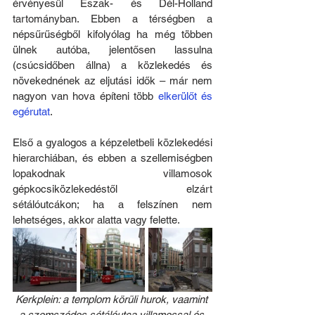
érvényesül Észak- és Dél-Holland 
tartományban. Ebben a térségben a 
népsűrűségből kifolyólag ha még többen 
ülnek autóba, jelentősen lassulna 
(csúcsidőben állna) a közlekedés és 
növekednének az eljutási idők – már nem 
nagyon van hova építeni több 
elkerülőt és 
egérutat
. 
Első a gyalogos a képzeletbeli közlekedési 
hierarchiában, és ebben a szellemiségben 
lopakodnak  villamosok 
gépkocsiközlekedéstől elzárt 
sétálóutcákon; ha a felszínen nem 
lehetséges, akkor alatta vagy felette.
Kerkplein: a templom körüli hurok, vaamint 
a szomszédos sétálóutca villamossal és 