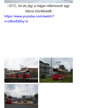
-10°C, hó és jég: a hágai villamosok egy 
része közlekedik.
https://www.youtube.com/watch?
v=U8vs5iDhy-U