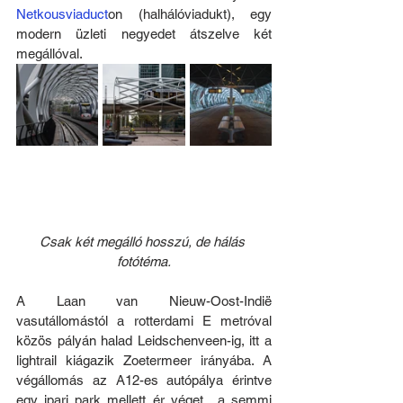
Netkousviaduct
on (halhálóviadukt), egy 
modern üzleti negyedet átszelve két 
megállóval.
Csak két megálló hosszú, de hálás 
fotótéma.
A Laan van Nieuw-Oost-Indië 
vasutállomástól a rotterdami E metróval 
közös pályán halad Leidschenveen-ig, itt a 
lightrail kiágazik Zoetermeer irányába. A 
végállomás az A12-es autópálya érintve 
egy ipari park mellett ér véget, „a semmi 