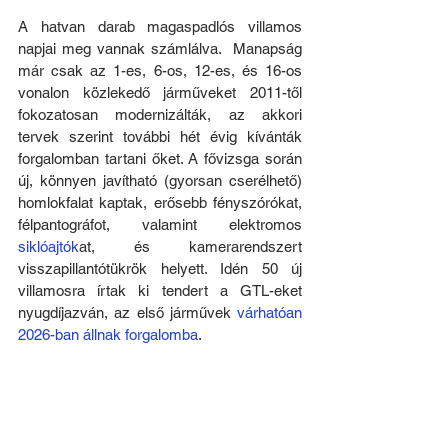
A hatvan darab magaspadlós villamos 
napjai meg vannak számlálva.  Manapság 
már csak az 1-es, 6-os, 12-es, és 16-os 
vonalon közlekedő járműveket 2011-től 
fokozatosan modernizálták, az akkori 
tervek szerint további hét évig kívánták 
forgalomban tartani őket. A fővizsga során 
új, könnyen javítható (gyorsan cserélhető) 
homlokfalat kaptak, erősebb fényszórókat, 
félpantográfot, valamint elektromos 
siklóajtók
at, és kamerarendszert 
visszapillantótükrök helyett. Idén 50 új 
villamosra írtak ki tendert a GTL-eket 
nyugdíjazván, az első járművek 
várhatóan 
2026-ban állnak forgalomba
. 