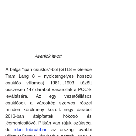
Aveniók itt-ott.
A belga "ipari csuklós"-ból (GTL8 = Gelede 
Tram Lang 8 – nyolctengelyes hosszú 
csuklós villamos) 1981…1993 között 
összesen 147 darabot vásároltak a PCC-k 
leváltására. Az egy vezetőállásos 
csuklósok a városkép szerves részei 
minden körülmény között: négy darabot 
2013-ban átépítettek hókotró és 
jégmentesítővé. Ritkán van rájuk szükség, 
de 
idén februárban
 az ország további 