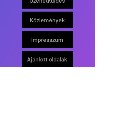
Üzenetküldés
Közlemények
Impresszum
Ajánlott oldalak
Feliratkozás
Értesítőt küldünk új írás
közzétételekor.
>