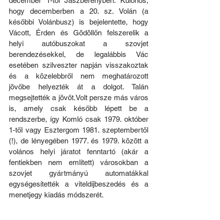
december 1-től Jászberényben. Különös, 
hogy decemberben a 20. sz. Volán (a 
későbbi Volánbusz) is bejelentette, hogy 
Vácott, Érden és Gödöllőn felszerelik a 
helyi autóbuszokat a szovjet 
berendezésekkel, de legalábbis Vác 
esetében szilveszter napján visszakoztak 
és a közelebbről nem meghatározott 
jövőbe helyezték át a dolgot. Talán 
megsejtették a jövőt.Volt persze más város 
is, amely csak később lépett be a 
rendszerbe, így Komló csak 1979. október 
1-től vagy Esztergom 1981. szeptembertől 
(!), de lényegében 1977. és 1979. között a 
volános helyi járatot fenntartó (akár a 
fentiekben nem említett) városokban a 
szovjet gyártmányú automatákkal 
egységesítették a viteldíjbeszedés és a 
menetjegy kiadás módszerét.