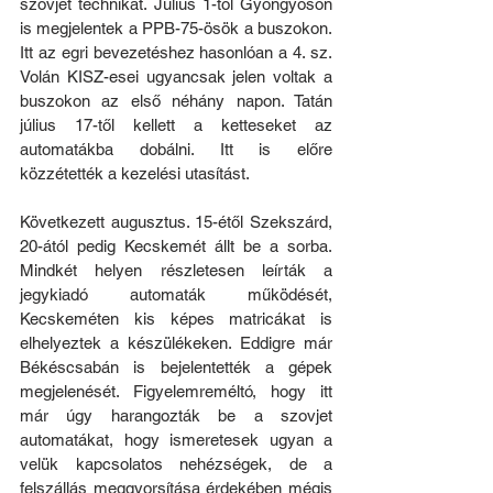
szovjet technikát. Július 1-től Gyöngyösön 
is megjelentek a PPB-75-ösök a buszokon. 
Itt az egri bevezetéshez hasonlóan a 4. sz. 
Volán KISZ-esei ugyancsak jelen voltak a 
buszokon az első néhány napon. Tatán 
július 17-től kellett a ketteseket az 
automatákba dobálni. Itt is előre 
közzétették a kezelési utasítást.
Következett augusztus. 15-étől Szekszárd, 
20-ától pedig Kecskemét állt be a sorba. 
Mindkét helyen részletesen leírták a 
jegykiadó automaták működését, 
Kecskeméten kis képes matricákat is 
elhelyeztek a készülékeken. Eddigre már 
Békéscsabán is bejelentették a gépek 
megjelenését. Figyelemreméltó, hogy itt 
már úgy harangozták be a szovjet 
automatákat, hogy ismeretesek ugyan a 
velük kapcsolatos nehézségek, de a 
felszállás meggyorsítása érdekében mégis 