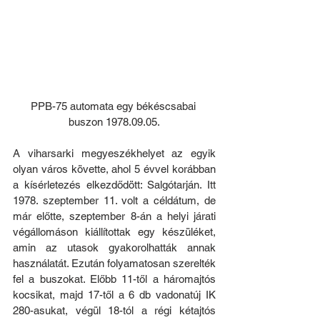
PPB-75 automata egy békéscsabai 
buszon 1978.09.05.
A viharsarki megyeszékhelyet az egyik 
olyan város követte, ahol 5 évvel korábban 
a kísérletezés elkezdődött: Salgótarján. Itt 
1978. szeptember 11. volt a céldátum, de 
már előtte, szeptember 8-án a helyi járati 
végállomáson kiállítottak egy készüléket, 
amin az utasok gyakorolhatták annak 
használatát. Ezután folyamatosan szerelték 
fel a buszokat. Előbb 11-től a háromajtós 
kocsikat, majd 17-től a 6 db vadonatúj IK 
280-asukat, végül 18-tól a régi kétajtós 