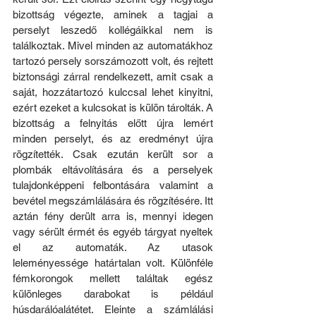
bizottság végezte, aminek a tagjai a 
perselyt leszedő kollégáikkal nem is 
találkoztak. Mivel minden az automatákhoz 
tartozó persely sorszámozott volt, és rejtett 
biztonsági zárral rendelkezett, amit csak a 
saját, hozzátartozó kulccsal lehet kinyitni, 
ezért ezeket a kulcsokat is külön tárolták. A 
bizottság a felnyitás előtt újra lemért 
minden perselyt, és az eredményt újra 
rögzítették. Csak ezután került sor a 
plombák eltávolítására és a perselyek 
tulajdonképpeni felbontására valamint a 
bevétel megszámlálására és rögzítésére. Itt 
aztán fény derült arra is, mennyi idegen 
vagy sérült érmét és egyéb tárgyat nyeltek 
el az automaták. Az utasok 
leleményessége határtalan volt. Különféle 
fémkorongok mellett találtak egész 
különleges darabokat is például 
húsdarálóalátétet. Eleinte a számlálási 