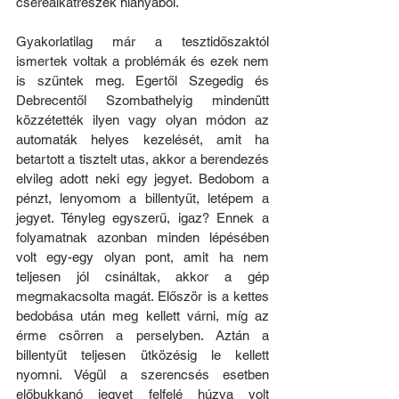
cserealkatrészek hiányából.
Gyakorlatilag már a tesztidőszaktól 
ismertek voltak a problémák és ezek nem 
is szűntek meg. Egertől Szegedig és 
Debrecentől Szombathelyig mindenütt 
közzétették ilyen vagy olyan módon az 
automaták helyes kezelését, amit ha 
betartott a tisztelt utas, akkor a berendezés 
elvileg adott neki egy jegyet. Bedobom a 
pénzt, lenyomom a billentyűt, letépem a 
jegyet. Tényleg egyszerű, igaz? Ennek a 
folyamatnak azonban minden lépésében 
volt egy-egy olyan pont, amit ha nem 
teljesen jól csináltak, akkor a gép 
megmakacsolta magát. Először is a kettes 
bedobása után meg kellett várni, míg az 
érme csörren a perselyben. Aztán a 
billentyűt teljesen ütközésig le kellett 
nyomni. Végül a szerencsés esetben 
előbukkanó jegyet felfelé húzva volt 