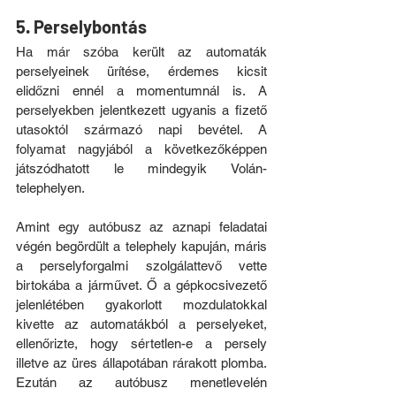
5. Perselybontás
Ha már szóba került az automaták 
perselyeinek ürítése, érdemes kicsit 
elidőzni ennél a momentumnál is. A 
perselyekben jelentkezett ugyanis a fizető 
utasoktól származó napi bevétel. A 
folyamat nagyjából a következőképpen 
játszódhatott le mindegyik Volán-
telephelyen.
Amint egy autóbusz az aznapi feladatai 
végén begördült a telephely kapuján, máris 
a perselyforgalmi szolgálattevő vette 
birtokába a járművet. Ő a gépkocsivezető 
jelenlétében gyakorlott mozdulatokkal 
kivette az automatákból a perselyeket, 
ellenőrizte, hogy sértetlen-e a persely 
illetve az üres állapotában rárakott plomba. 
Ezután az autóbusz menetlevelén 