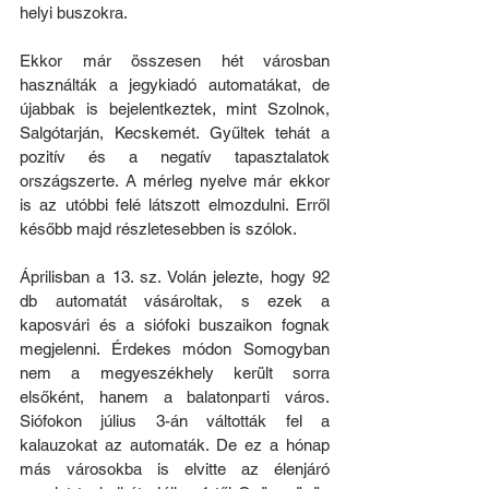
helyi buszokra.
Ekkor már összesen hét városban 
használták a jegykiadó automatákat, de 
újabbak is bejelentkeztek, mint Szolnok, 
Salgótarján, Kecskemét. Gyűltek tehát a 
pozitív és a negatív tapasztalatok 
országszerte. A mérleg nyelve már ekkor 
is az utóbbi felé látszott elmozdulni. Erről 
később majd részletesebben is szólok.
Áprilisban a 13. sz. Volán jelezte, hogy 92 
db automatát vásároltak, s ezek a 
kaposvári és a siófoki buszaikon fognak 
megjelenni. Érdekes módon Somogyban 
nem a megyeszékhely került sorra 
elsőként, hanem a balatonparti város. 
Siófokon július 3-án váltották fel a 
kalauzokat az automaták. De ez a hónap 
más városokba is elvitte az élenjáró 