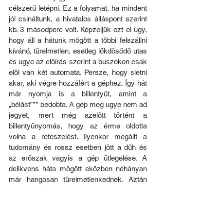
célszerű letépni. Ez a folyamat, ha mindent 
jól csináltunk, a hivatalos álláspont szerint 
kb. 3 másodperc volt. Képzeljük ezt el úgy, 
hogy áll a hátunk mögött a többi felszállni 
kívánó, türelmetlen, esetleg lökdösődő utas 
és ugye az előírás szerint a buszokon csak 
elöl van két automata. Persze, hogy sietni 
akar, aki végre hozzáfért a géphez. Így hát 
már nyomja is a billentyűt, amint a 
„bélást”** bedobta. A gép meg ugye nem ad 
jegyet, mert még azelőtt történt a 
billentyűnyomás, hogy az érme oldotta 
volna a reteszelést. Ilyenkor megállt a 
tudomány és rossz esetben jött a düh és 
az erőszak vagyis a gép ütlegelése. A 
delikvens háta mögött eközben néhányan 
már hangosan türelmetlenkednek. Aztán 
következett az újabb bosszúság, amikor a 
következő embernek, aki esetleg egy 
árnyalattal szerencsésebb kezű volt, 