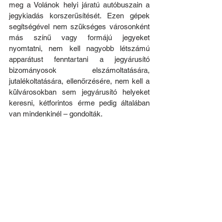
meg a Volánok helyi járatú autóbuszain a 
jegykiadás korszerűsítését. Ezen gépek 
segítségével nem szükséges városonként 
más színű vagy formájú jegyeket 
nyomtatni, nem kell nagyobb létszámú 
apparátust fenntartani a jegyárusító 
bizományosok elszámoltatására, 
jutalékoltatására, ellenőrzésére, nem kell a 
külvárosokban sem jegyárusító helyeket 
keresni, kétforintos érme pedig általában 
van mindenkinél – gondolták.