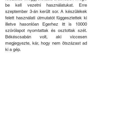
be kell vezetni használatukat. Erre 
szeptember 3-án került sor. A készülékek 
felett használati útmutatót függesztettek ki 
illetve hasonlóan Egerhez itt is 10000 
szórólapot nyomtattak és osztottak szét. 
Békéscsabán volt, aki viccesen 
megjegyezte, kár, hogy nem ötszázast ad 
ki a gép.