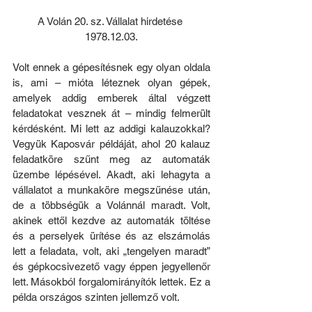
A Volán 20. sz. Vállalat hirdetése 
1978.12.03.
Volt ennek a gépesítésnek egy olyan oldala 
is, ami – mióta léteznek olyan gépek, 
amelyek addig emberek által végzett 
feladatokat vesznek át – mindig felmerült 
kérdésként. Mi lett az addigi kalauzokkal? 
Vegyük Kaposvár példáját, ahol 20 kalauz 
feladatköre szűnt meg az automaták 
üzembe lépésével. Akadt, aki lehagyta a 
vállalatot a munkaköre megszűnése után, 
de a többségük a Volánnál maradt. Volt, 
akinek ettől kezdve az automaták töltése 
és a perselyek ürítése és az elszámolás 
lett a feladata, volt, aki „tengelyen maradt” 
és gépkocsivezető vagy éppen jegyellenőr 
lett. Másokból forgalomirányítók lettek. Ez a 
példa országos szinten jellemző volt.