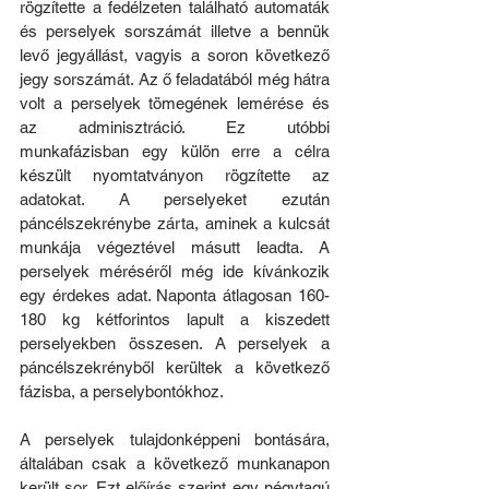
rögzítette a fedélzeten található automaták 
és perselyek sorszámát illetve a bennük 
levő jegyállást, vagyis a soron következő 
jegy sorszámát. Az ő feladatából még hátra 
volt a perselyek tömegének lemérése és 
az adminisztráció. Ez utóbbi 
munkafázisban egy külön erre a célra 
készült nyomtatványon rögzítette az 
adatokat. A perselyeket ezután 
páncélszekrénybe zárta, aminek a kulcsát 
munkája végeztével másutt leadta. A 
perselyek méréséről még ide kívánkozik 
egy érdekes adat. Naponta átlagosan 160-
180 kg kétforintos lapult a kiszedett 
perselyekben összesen. A perselyek a 
páncélszekrényből kerültek a következő 
fázisba, a perselybontókhoz.
A perselyek tulajdonképpeni bontására, 
általában csak a következő munkanapon 
került sor. Ezt előírás szerint egy négytagú 