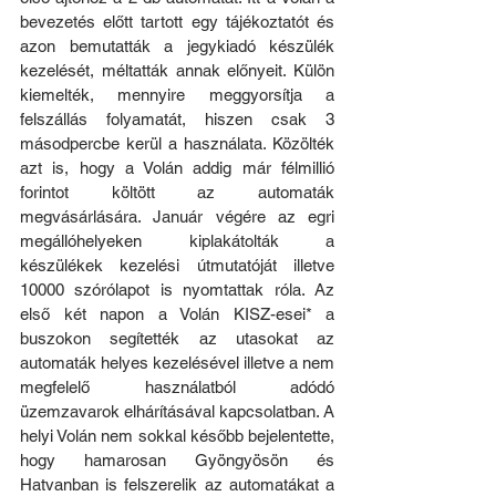
bevezetés előtt tartott egy tájékoztatót és 
azon bemutatták a jegykiadó készülék 
kezelését, méltatták annak előnyeit. Külön 
kiemelték, mennyire meggyorsítja a 
felszállás folyamatát, hiszen csak 3 
másodpercbe kerül a használata. Közölték 
azt is, hogy a Volán addig már félmillió 
forintot költött az automaták 
megvásárlására. Január végére az egri 
megállóhelyeken kiplakátolták a 
készülékek kezelési útmutatóját illetve 
10000 szórólapot is nyomtattak róla. Az 
első két napon a Volán KISZ-esei* a 
buszokon segítették az utasokat az 
automaták helyes kezelésével illetve a nem 
megfelelő használatból adódó 
üzemzavarok elhárításával kapcsolatban. A 
helyi Volán nem sokkal később bejelentette, 
hogy hamarosan Gyöngyösön és 
Hatvanban is felszerelik az automatákat a 