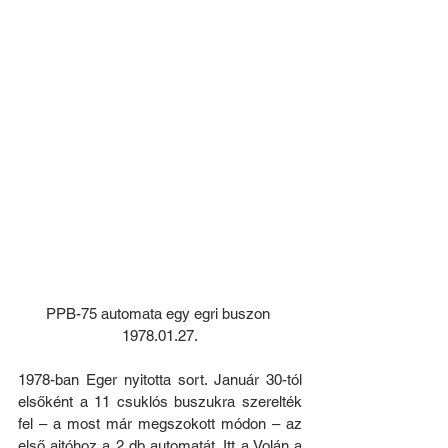
PPB-75 automata egy egri buszon 
1978.01.27.
1978-ban Eger nyitotta sort. Január 30-tól 
elsőként a 11 csuklós buszukra szerelték 
fel – a most már megszokott módon – az 
első ajtóhoz a 2 db automatát. Itt a Volán a 