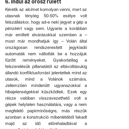
6. Indul az orosz rulett
Kéretik az alcímet komolyan venni, mert az 
utasnak tényleg 50-50% esélye volt 
felszálláskor, hogy ad-e neki jegyet a gép a 
pénzéért vagy sem. Ugyanis a korábban 
már említett elvárásokkal szemben a – 
most már mondhatjuk így – Volán által 
országosan rendszeresített jegykiadó 
automaták nem váltották be a hozzájuk 
fűzött reményeket. Gyakorlatilag a 
felszerelésük pillanatától az eltávolításukig 
állandó konfliktusforrást jelentettek mind az 
utasok, mind a Volánok számára. 
Jellemzően mindenütt ugyanazokkal a 
hibajelenségekkel küszködtek. Ezek egy 
része valóban visszavezethető volt a 
gépek helytelen használatára, vagy a nem 
megfelelő papírminőségre, más részük 
azonban a konstrukció mibenlétéből fakadt 
majd az idő előrehaladtával a 