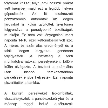
folyamat kézzel folyt, ami hosszú órákat 
vett igénybe, majd ezt a legtöbb helyen 
gépesítették. Az itt alkalmazott 
pénzszámoló automaták az idegen 
tárgyakat is külön gyűjtötték jelentősen 
felgyorsítva a perselybontó bizottságok 
munkáját. Ez nem volt lényegtelen, mert 
naponta 14-16 ezer kétforintosról volt szó. 
A mérés és számlálás eredményét és a 
talált idegen tárgyakat gondosan 
feljegyezték. A bizottság a fenti 
munkafolyamatokat perselyenként külön-
külön elvégezte. A bevételt a számlálás 
után kisebb fémkazettákban 
páncélszekrénybe helyezték. Ezt naponta 
elszállították a bankba.
A kiürített perselyeket leplombálták, 
visszahelyezték a páncélszekrénybe és a 
másnap reggel induló autóbuszok 