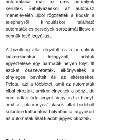
automatáiba már az üres perselyek 
kerültek. Behelyezéskor az autóbusz 
menetlevelén újból rögzítették a kocsin a 
telephelyről kiinduláskor található 
automaták és perselyek sorszámát illetve a 
bennük levő jegyállást.
A bizottság által rögzített és a perselyek 
leszerelésekor feljegyzett adatok 
egyeztetése egy harmadik helyen folyt. Itt 
azokat összevetették, elkönyvelték a 
tényleges bevételt és az eltéréseket. 
Például azt a többletet, amit az automaták 
hibái okoztak, amikor elnyelték a pénzt, de 
nem adtak érte jegyet. Vagy azt a hiányt, 
amit a „leleményes” utasok által bedobált 
különféle kétforintost helyettesítő tárgyakért 
az automaták által kiadott jegyek okoztak.