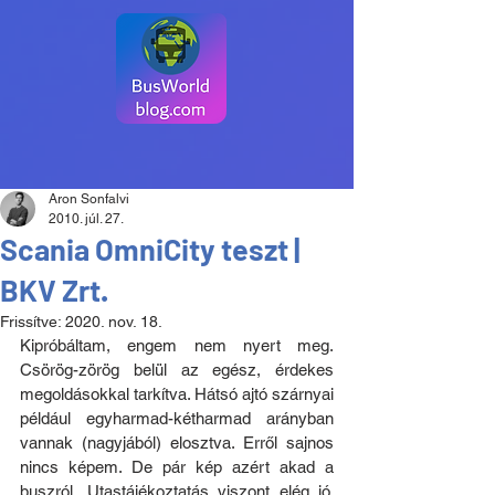
Aron Sonfalvi
2010. júl. 27.
Scania OmniCity teszt |
BKV Zrt.
Frissítve:
2020. nov. 18.
Kipróbáltam, engem nem nyert meg. 
Csörög-zörög belül az egész, érdekes 
megoldásokkal tarkítva. Hátsó ajtó szárnyai 
például egyharmad-kétharmad arányban 
vannak (nagyjából) elosztva. Erről sajnos 
nincs képem. De pár kép azért akad a 
buszról. Utastájékoztatás viszont elég jó, 