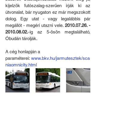
kijelzők futószalag-szerűen írják ki az 
útvonalat, bár nyugaton ez már megszokott 
dolog. Egy utat - vagy legalábbis pár 
megállót - megéri utazni vele. 
2010.07.26. - 
2010.08.02.
-ig az 5-ösön megtalálható, 
Óbudán tárolják.
A cég honlapján a 
paraméterei: 
www.bkv.hu/jarmutesztek/sca
niaomnicity.html