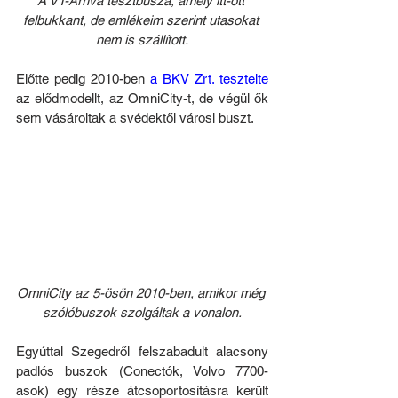
A VT-Arriva tesztbusza, amely itt-ott 
felbukkant, de emlékeim szerint utasokat 
nem is szállított.
Előtte pedig 2010-ben 
a BKV Zrt. tesztelte
az elődmodellt, az OmniCity-t, de végül ők 
sem vásároltak a svédektől városi buszt.  
OmniCity az 5-ösön 2010-ben, amikor még 
szólóbuszok szolgáltak a vonalon.
Egyúttal Szegedről felszabadult alacsony 
padlós buszok (Conectók, Volvo 7700-
asok) egy része átcsoportosításra került 