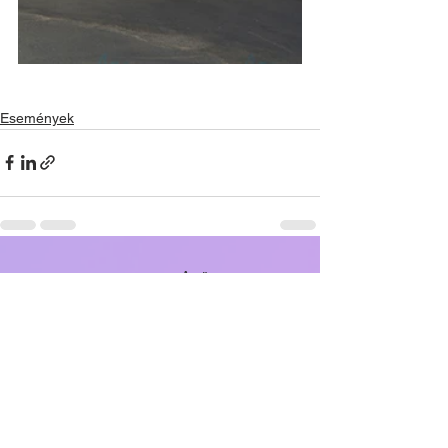
Események
Az összes
Kapcsolódó
megtekintése
bejegyzések