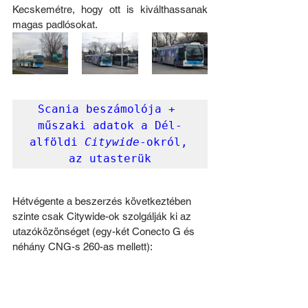
Kecskemétre, hogy ott is kiválthassanak 
magas padlósokat.
Scania beszámolója + 
műszaki adatok a Dél-
alföldi 
Citywide
-okról
, 
az utasterük
Hétvégente a beszerzés következtében 
szinte csak Citywide-ok szolgálják ki az 
utazóközönséget (egy-két Conecto G és 
néhány CNG-s 260-as mellett):