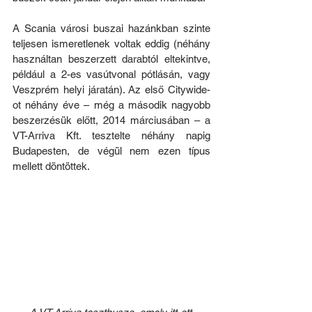
A Scania városi buszai hazánkban szinte 
teljesen ismeretlenek voltak eddig (néhány 
használtan beszerzett darabtól eltekintve, 
p
éldául a 2-es vasútvonal pótlásán, v
agy 
Veszprém helyi járatán). Az első Citywide-
ot néhány éve – még a második nagyobb 
beszerzésük előtt, 2014 márciusában – a 
VT-Arriva Kft. tesztelte néhány napig 
Budapesten, de végül nem ezen típus 
mellett döntöttek.