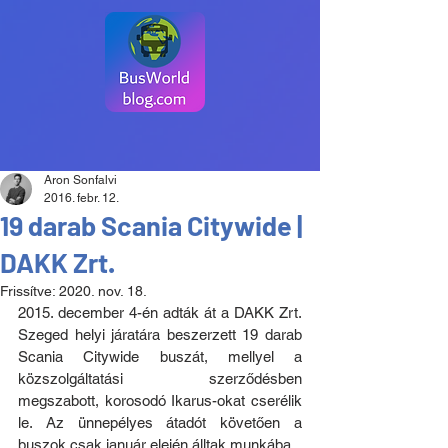
Aron Sonfalvi
2016. febr. 12.
19 darab Scania Citywide |
DAKK Zrt.
Frissítve:
2020. nov. 18.
2015. december 4-én adták át a DAKK Zrt. 
Szeged helyi járatára beszerzett 19 darab 
Scania Citywide buszát, mellyel a 
közszolgáltatási szerződésben 
megszabott, korosodó Ikarus-okat cserélik 
le. Az ünnepélyes átadót követően a 
buszok csak január elején álltak munkába.