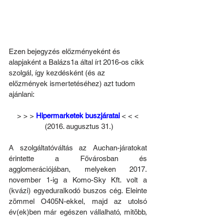
Ezen bejegyzés előzményeként és 
alapjaként a Balázs1a által írt 2016-os cikk 
szolgál, így kezdésként (és az 
előzmények ismertetéséhez) azt tudom 
ajánlani:
> > > 
Hipermarketek buszjáratai
< < <
 (2016. augusztus 31.)
A szolgáltatóváltás az Auchan-járatokat 
érintette a Fővárosban és 
agglomerációjában, melyeken 2017. 
november 1-ig a Komo-Sky Kft. volt a 
(kvázi) egyeduralkodó buszos cég. Eleinte 
zömmel O405N-ekkel, majd az utolsó 
év(ek)ben már egészen vállalható, mitöbb, 