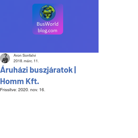
Aron Sonfalvi
2018. márc. 11.
Áruházi buszjáratok |
Homm Kft.
Frissítve:
2020. nov. 16.