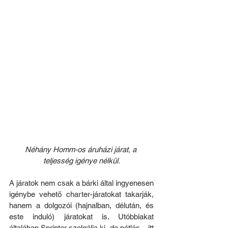
Néhány Homm-os áruházi járat, a 
teljesség igénye nélkül.
A járatok nem csak a bárki által ingyenesen 
igénybe vehető charter-járatokat takarják, 
hanem a dolgozói (hajnalban, délután, és 
este induló) járatokat is. Utóbbiakat 
általában Sprinter szolgálja ki, de pótlás – itt 