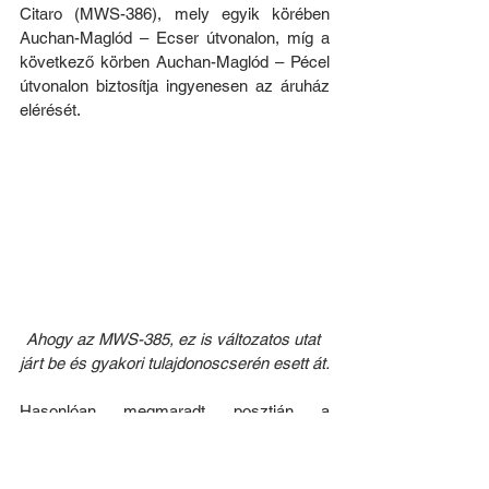
Citaro (MWS-386), mely egyik körében 
Auchan-Maglód – Ecser útvonalon, míg a 
következő körben Auchan-Maglód – Pécel 
útvonalon biztosítja ingyenesen az áruház 
elérését.
Ahogy 
az MWS-385,
 ez is változatos utat 
járt be és gyakori tulajdonoscserén esett át.
Hasonlóan megmaradt posztján a 
budakalászi, összevont Metro és Auchan-
járaton a Neoplan N4407 (MND-234), 
valamint az MAN NL202-es (LXA-559), 