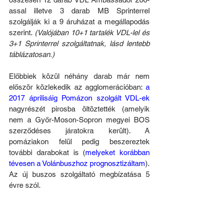
assal illetve 3 darab MB Sprinterrel 
szolgálják ki a 9 áruházat a megállapodás 
szerint. 
(Valójában 10+1 tartalék VDL-lel és 
3+1 Sprinterrel szolgáltatnak, lásd lentebb 
táblázatosan.)
Előbbiek közül néhány darab már nem 
először közlekedik az agglomerációban: 
a 
2017 áprilisáig Pomázon szolgált VDL-ek
nagyrészét pirosba öltöztették (amelyik 
nem a Győr-Moson-Sopron megyei BOS 
szerződéses járatokra került). A 
pomáziakon felül pedig beszereztek 
további darabokat is (
melyeket korábban 
tévesen a Volánbuszhoz prognosztizáltam
). 
Az új buszos szolgáltató megbízatása 5 
évre szól.