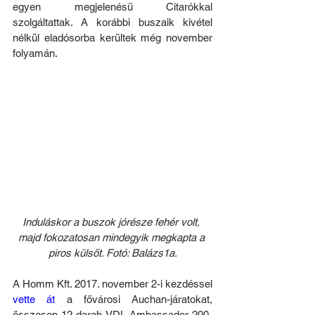
egyen megjelenésű Citarókkal 
szolgáltattak. A korábbi buszaik kivétel 
nélkül eladósorba kerültek még november 
folyamán.
Induláskor a buszok jórésze fehér volt, 
majd fokozatosan mindegyik megkapta a 
piros külsőt. Fotó: Balázs1a.
A Homm Kft. 2017. november 2-i kezdéssel 
vette át
 a fővárosi Auchan-járatokat, 
összesen 12 darab VDL Ambassador 200-