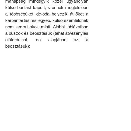
manapság mindegyik közel ugyanolyan 
külső borítást kapott, s ennek megfelelően 
a többségüket ide-oda helyezik át őket a 
karbantartási és egyéb, külső szemlélőnek 
nem ismert okok miatt. Alábbi táblázatban 
a buszok és beosztásuk (tehát átvezénylés 
előfordulhat, de alapjában ez a 
beosztásuk):