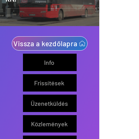
Vissza a kezdőlapra
Info
Frissítések
Üzenetküldés
Közlemények