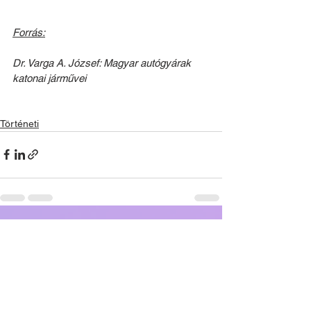
Forrás:
Dr. Varga A. József: Magyar autógyárak 
katonai járművei
Történeti
Az összes
Kapcsolódó
megtekintése
bejegyzések