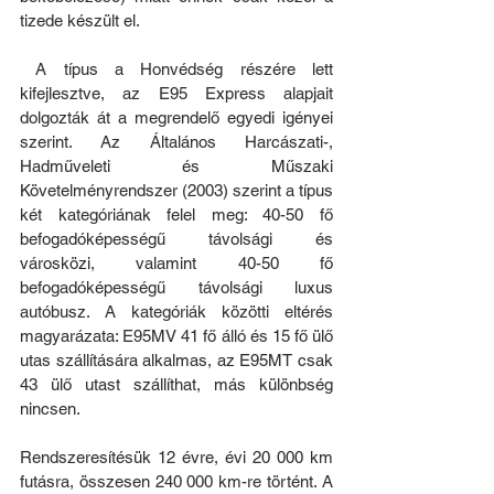
tizede készült el.
 A típus a Honvédség részére lett 
kifejlesztve, az E95 Express alapjait 
dolgozták át a megrendelő egyedi igényei 
szerint. Az Általános Harcászati-, 
Hadműveleti és Műszaki 
Követelményrendszer (2003) szerint a típus 
két kategóriának felel meg: 40-50 fő 
befogadóképességű távolsági és 
városközi, valamint 40-50 fő 
befogadóképességű távolsági luxus 
autóbusz. A kategóriák közötti eltérés 
magyarázata: E95MV 41 fő álló és 15 fő ülő 
utas szállítására alkalmas, az E95MT csak 
43 ülő utast szállíthat, más különbség 
nincsen.
Rendszeresítésük 12 évre, évi 20 000 km 
futásra, összesen 240 000 km-re történt. A 