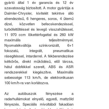
gyártó által 1 év garancia és 12 év 
szavatosság biztosított. A motor gyártója a 
Daimler-Chrysler, kivitelét tekintve álló 
elrendezésű, 6 hengeres, soros, 4 ütemű 
dízel, közvetlen befecskendezéssel, 
turbófeltöltéssel és levegő visszahűtéssel, 
11 970 ccm lökettérfogattal és 260 kW 
maximális teljesítménnyel. 
Nyomatékváltója szinkronizált, 6+1 
fokozatú, integrált, pneumatikus 
rásegítéssel, intarderrel. A fékberendezése 
kétkörös, direkt működésű, elől tárcsa, 
hátul dobfékkel szerelt, ABS és ASR 
rendszerekkel kiegészítve. Maximális 
sebessége 113 km/h, de elektronikusan 
100 km/h-ra van korlátozva.
Az autóbuszok fényezése a 
radarhullámokat elnyelő, egyedi, mattzöld 
fényezés. Speciális mivoltából fakadóan 