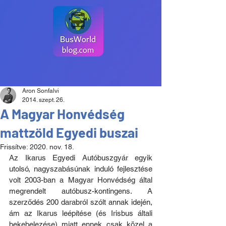
Aron Sonfalvi
2014. szept. 26.
A Magyar Honvédség
mattzöld Egyedi buszai
Frissítve:
2020. nov. 18.
Az Ikarus Egyedi Autóbuszgyár egyik 
utolsó, nagyszabásúnak induló fejlesztése 
volt 2003-ban a Magyar Honvédség által 
megrendelt autóbusz-kontingens. A 
szerződés 200 darabról szólt annak idején, 
ám az Ikarus leépítése (és Irisbus általi 
bekebelezése) miatt ennek csak közel a 