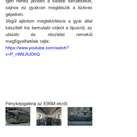
igen nehéz javítani a kisebb sérüléseket, 
sajnos ez gyakran meglátszik a tízéves 
gépeken.
Végül ajánlom megtekintésre a gyár által 
készített kis bemutató videót a típusról, az 
utastér és részletei remekül 
megfigyelhetőek rajta: 
https://www.youtube.com/watch?
v=P_nWtLRJOhQ
Fényképgaléria az E95M-ekről: