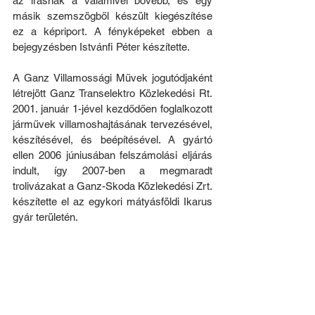
az írásnak a valamivel bővebb, és egy 
másik szemszögből készült kiegészítése 
ez a képriport. A fényképeket ebben a 
bejegyzésben Istvánfi Péter készítette.
A Ganz Villamossági Művek jogutódjaként 
létrejött Ganz Transelektro Közlekedési Rt. 
2001. január 1-jével kezdődően foglalkozott 
járművek villamoshajtásának tervezésével, 
készítésével, és beépítésével. A gyártó 
ellen 2006 júniusában felszámolási eljárás 
indult, így 2007-ben a megmaradt 
trolivázakat a Ganz-Skoda Közlekedési Zrt. 
készítette el az egykori mátyásföldi Ikarus 
gyár területén.