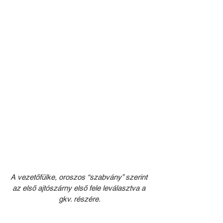
A vezetőfülke, oroszos “szabvány” szerint 
az első ajtószárny első fele leválasztva a 
gkv. részére.