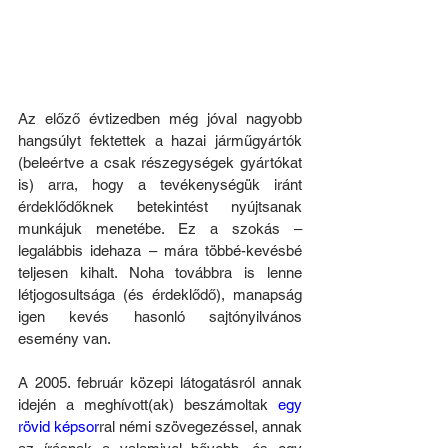
Az előző évtizedben még jóval nagyobb 
hangsúlyt fektettek a hazai járműgyártók 
(beleértve a csak részegységek gyártókat 
is) arra, hogy a tevékenységük iránt 
érdeklődőknek betekintést nyújtsanak 
munkájuk menetébe. Ez a szokás – 
legalábbis idehaza – mára többé-kevésbé 
teljesen kihalt. Noha továbbra is lenne 
létjogosultsága (és érdeklődő), manapság 
igen kevés hasonló sajtónyilvános 
esemény van.
A 2005. február közepi látogatásról annak 
idején a meghívott(ak) beszámoltak 
egy 
rövid képsor
ral némi szövegezéssel, annak 