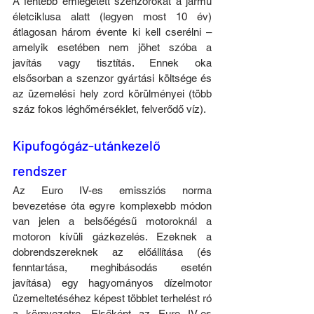
A fentebb emlegetett szenzorokat a jármű 
életciklusa alatt (legyen most 10 év) 
átlagosan három évente ki kell cserélni – 
amelyik esetében nem jöhet szóba a 
javítás vagy tisztítás. Ennek oka 
elsősorban a szenzor gyártási költsége és 
az üzemelési hely zord körülményei (több 
száz fokos léghőmérséklet, felverődő víz).
Kipufogógáz-utánkezelő 
rendszer
Az Euro IV-es emissziós norma 
bevezetése óta egyre komplexebb módon 
van jelen a belsőégésű motoroknál a 
motoron kívüli gázkezelés. Ezeknek a 
dobrendszereknek az előállítása (és 
fenntartása, meghibásodás esetén 
javítása) egy hagyományos dízelmotor 
üzemeltetéséhez képest többlet terhelést ró 
a környezetre. Elsőként az Euro IV-es 