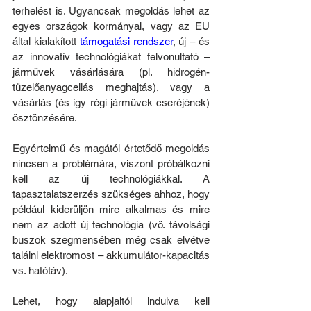
terhelést is. Ugyancsak megoldás lehet az 
egyes országok kormányai, vagy az EU 
által kialakított 
támogatási rendszer
, új – és 
az innovatív technológiákat felvonultató – 
járművek vásárlására (pl. hidrogén-
tüzelőanyagcellás meghajtás), vagy a 
vásárlás (és így régi járművek cseréjének) 
ösztönzésére.
Egyértelmű és magától értetődő megoldás 
nincsen a problémára, viszont próbálkozni 
kell az új technológiákkal. A 
tapasztalatszerzés szükséges ahhoz, hogy 
például kiderüljön mire alkalmas és mire 
nem az adott új technológia (vö. távolsági 
buszok szegmensében még csak elvétve 
találni elektromost – akkumulátor-kapacitás 
vs. hatótáv).
Lehet, hogy alapjaitól indulva kell 