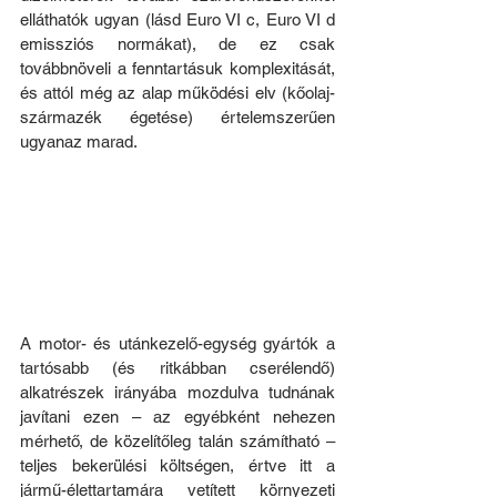
elláthatók ugyan (lásd Euro VI c, Euro VI d 
emissziós normákat), de ez csak 
továbbnöveli a fenntartásuk komplexitását, 
és attól még az alap működési elv (kőolaj-
származék égetése) értelemszerűen 
ugyanaz marad.
A motor- és utánkezelő-egység gyártók a 
tartósabb (és ritkábban cserélendő) 
alkatrészek irányába mozdulva tudnának 
javítani ezen – az egyébként nehezen 
mérhető, de közelítőleg talán számítható – 
teljes bekerülési költségen, értve itt a 
jármű-élettartamára vetített környezeti 