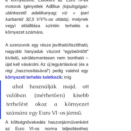
motorok igényeltek AdBlue 
(kipufogógáz-
utánkezelő adalékanyag; víz + ipari 
karbamid 32,5 V/V%-os oldata)
, melynek 
vegyi előállítása szintén terhelés a 
környezet számára.
A szenzorok egy része javítható/tisztítható, 
nagyobb hányaduk viszont "egybeöntött" 
kivitelű, sérülésmentesen nem bontható – 
újat kell vásárolni. Az új legyártásával (és a 
régi „hasznosításával”) pedig valahol egy 
környezeti terhelés keletkezik
; míg
 ahol használják majd, ott 
valóban (mérhetően) kisebb 
terhelést okoz a környezet 
számára egy Euro VI-os jármű.
A költségnövekedés haszonjárművenként 
az Euro VI-os norma teljesítéséhez 