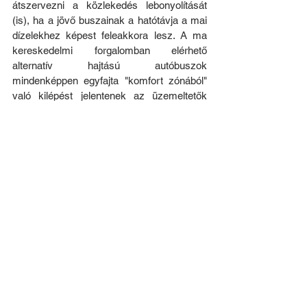
átszervezni a közlekedés lebonyolítását 
(is), ha a jövő buszainak a hatótávja a mai 
dízelekhez képest feleakkora lesz. A ma 
kereskedelmi forgalomban elérhető 
alternatív hajtású autóbuszok 
mindenképpen egyfajta "komfort zónából" 
való kilépést jelentenek az üzemeltetők 
számára, hiszen a több évtizede kőolaj-
származékokra kiépült és bevett jármű 
üzemeltetési és -fenntartási rendszerekben 
egy elektromos- vagy gázbusz más 
infrastruktúrákat (is) igényel. 
Források és felhasznált irodalom:
[1] Autótechnika 2007/1: 
Euro V és Euro IV.
(szerző: „petjan”).
[2]
 Å. M. Hallquist, M. Jerksjö, H. Fallgren, 