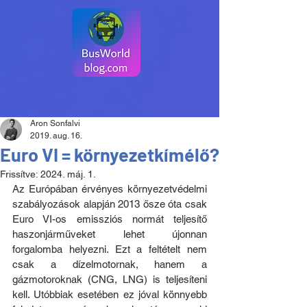
Aron Sonfalvi
2019. aug. 16.
Euro VI = környezetkímélő?
Frissítve:
2024. máj. 1.
Az Európában érvényes környezetvédelmi 
szabályozások alapján 2013 ősze óta csak 
Euro VI-os emissziós normát teljesítő 
haszonjárműveket lehet újonnan 
forgalomba helyezni. Ezt a feltételt nem 
csak a dízelmotornak, hanem a 
gázmotoroknak (CNG, LNG) is teljesíteni 
kell. Utóbbiak esetében ez jóval könnyebb 