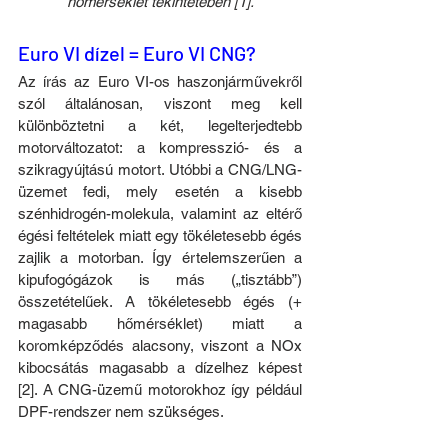
hőmérséklet tekintetében [1].
Euro VI dízel = Euro VI CNG?
Az írás az Euro VI-os haszonjárművekről 
szól általánosan, viszont meg kell 
különböztetni a két, legelterjedtebb 
motorváltozatot: a kompresszió- és a 
szikragyújtású motort. Utóbbi a CNG/LNG-
üzemet fedi, mely esetén a kisebb 
szénhidrogén-molekula, valamint az eltérő 
égési feltételek miatt egy tökéletesebb égés 
zajlik a motorban. Így értelemszerűen a 
kipufogógázok is más („tisztább”) 
összetételűek. A tökéletesebb égés (+ 
magasabb hőmérséklet) miatt a 
koromképződés alacsony, viszont a NOx 
kibocsátás magasabb a dízelhez képest 
[2]. A CNG-üzemű motorokhoz így például 
DPF-rendszer nem szükséges.