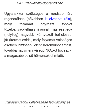
...DAF utánkezelő-dobrendszer.
Ugyanakkor szükséges a rendszer ún. 
regenerálása (bővebben 
itt olvashat róla
), 
mely folyamat egyrészt többlet 
tüzelőanyag-felhasználással, másrészt egy 
(helyileg) nagyobb környezeti terheléssel 
jár (kormot oxidál, mely folyamat valóságos 
esetben biztosan jelent koromkibocsátást, 
továbbá nagymennyiségű NOx-ot bocsát ki 
a magasabb belső hőmérséklet miatt).
Károsanyagok keletkezése légviszony és 