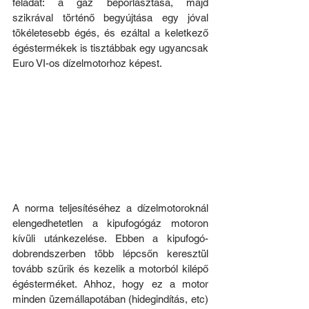
feladat: a gáz beporlasztása, majd 
szikrával történő begyújtása egy jóval 
tökéletesebb égés, és ezáltal a keletkező 
égéstermékek is tisztábbak egy ugyancsak 
Euro VI-os dízelmotorhoz képest.
A norma teljesítéséhez a dízelmotoroknál 
elengedhetetlen a kipufogógáz motoron 
kívüli utánkezelése. Ebben a kipufogó-
dobrendszerben több lépcsőn keresztül 
tovább szűrik és kezelik a motorból kilépő 
égésterméket. Ahhoz, hogy ez a motor 
minden üzemállapotában (hidegindítás, etc) 