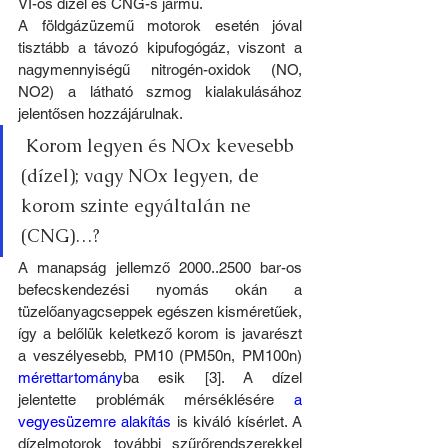
VI-os dízel és CNG-s jármű. 
A földgázüzemű motorok esetén jóval 
tisztább a távozó kipufogógáz, viszont a 
nagymennyiségű nitrogén-oxidok (NO, 
NO2) a látható szmog kialakulásához 
jelentősen hozzájárulnak.
 Korom legyen és NOx kevesebb 
(dízel); vagy NOx legyen, de 
korom szinte egyáltalán ne 
(CNG)…?
A manapság jellemző 2000..2500 bar-os 
befecskendezési nyomás okán a 
tüzelőanyagcseppek egészen kisméretűek, 
így a belőlük keletkező korom is javarészt 
a veszélyesebb, PM10 (PM50n, PM100n) 
mérettartomány
ba esik [3]. A dízel 
jelentette problémák mérséklésére 
a 
vegyesüzemre alakítás
 is kiváló kísérlet. A 
dízelmotorok további szűrőrendszerekkel 