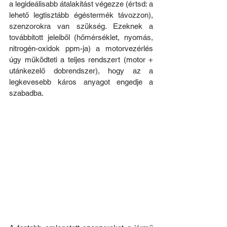
a legideálisabb átalakítást végezze (értsd: a 
lehető legtisztább égéstermék távozzon), 
szenzorokra van szükség. Ezeknek a 
továbbított jeleiből (hőmérséklet, nyomás, 
nitrogén-oxidok ppm-ja) a motorvezérlés 
úgy működteti a teljes rendszert (motor + 
utánkezelő dobrendszer), hogy az a 
legkevesebb káros anyagot engedje a 
szabadba.