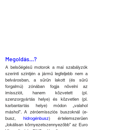
Megoldás…?
A belsőégésű motorok a mai szabályzók 
szerinti szintjén a jármű legfeljebb nem a 
belvárosban, a sűrűn lakott (és sűrű 
forgalmú) zónában fogja növelni az 
imissziót, hanem közvetett (pl. 
szenzorgyártás helye) és közvetlen (pl. 
karbantartás helye) módon „valahol 
máshol”. A zéróemissziós buszoknál (e-
busz, 
hidrogénbusz
) értelemszerűen 
„lokálisan környezetszennyezőbb” az Euro 