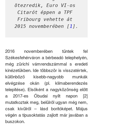
ötezredik, Euro VI-os 
Citarót éppen a TPF 
Fribourg vehette át 
2015 novemberében [
1
].
2016 novemberében tűntek fel 
Székesfehérváron a bérbeadó telephelyén, 
még zürichi vámrendszámmal s eredeti 
kinézetükben. Ide többször is visszatértek, 
különböző kisebb-nagyobb munkák 
elvégzése okán (pl. klímaberendezés 
telepítése). Elsőként a nagyközönség előtt 
a 2017-es Óbudai nyílt napon [2] 
mutatkoztak meg, belülről ugyan még nem, 
csak kívülről – lásd borítóképet. Május 
végén a típusoktatás zajlott már javában a 
buszokon. 