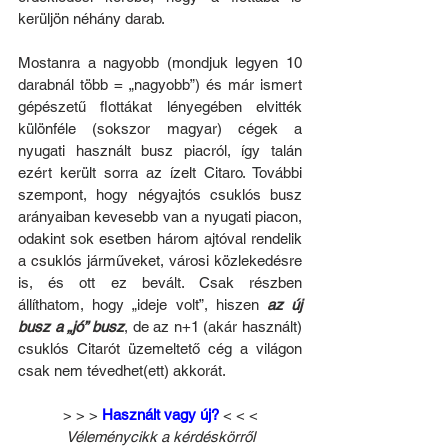
kerüljön néhány darab. 
Mostanra a nagyobb (mondjuk legyen 10 
darabnál több = „nagyobb”) és már ismert 
gépészetű flottákat lényegében elvitték 
különféle (sokszor magyar) cégek a 
nyugati használt busz piacról, így talán 
ezért került sorra az ízelt Citaro. További 
szempont, hogy négyajtós csuklós busz 
arányaiban kevesebb van a nyugati piacon, 
odakint sok esetben három ajtóval rendelik 
a csuklós járműveket, városi közlekedésre 
is, és ott ez bevált. Csak részben 
állíthatom, hogy „ideje volt”, hiszen 
az új 
busz a „jó” busz
, de az n+1 (akár használt) 
csuklós Citarót üzemeltető cég a világon 
csak nem tévedhet(ett) akkorát.
> > > 
Használt vagy új?
 < < <
Véleménycikk a kérdéskörről