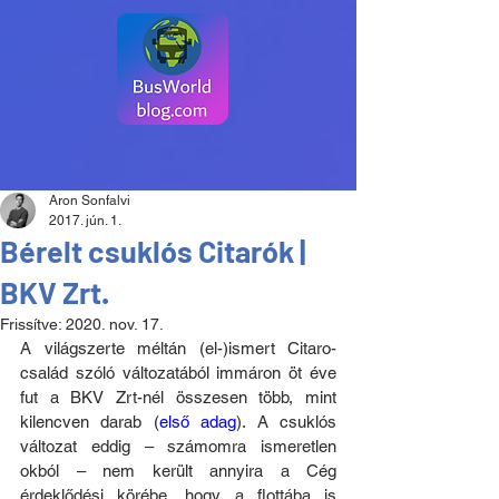
Aron Sonfalvi
2017. jún. 1.
Bérelt csuklós Citarók |
BKV Zrt.
Frissítve:
2020. nov. 17.
A világszerte méltán (el-)ismert Citaro-
család szóló változatából immáron öt éve 
fut a BKV Zrt-nél összesen több, mint 
kilencven darab (
első adag
). A csuklós 
változat eddig – számomra ismeretlen 
okból – nem került annyira a Cég 
érdeklődési körébe, hogy a flottába is 