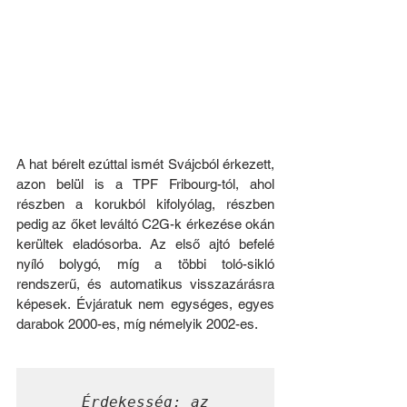
A hat bérelt ezúttal ismét Svájcból érkezett, 
azon belül is a TPF Fribourg-tól, ahol 
részben a korukból kifolyólag, részben 
pedig az őket leváltó C2G-k érkezése okán 
kerültek eladósorba. Az első ajtó befelé 
nyíló bolygó, míg a többi toló-sikló 
rendszerű, és automatikus visszazárásra 
képesek. Évjáratuk nem egységes, egyes 
darabok 2000-es, míg némelyik 2002-es.
Érdekesség: az 