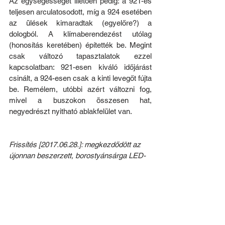
Az egységességet illetően pedig: a 921-es 
teljesen arculatosodott, míg a 924 esetében 
az ülések kimaradtak (egyelőre?) a 
dologból. A klímaberendezést utólag 
(honosítás keretében) építették be. Megint 
csak változó tapasztalatok ezzel 
kapcsolatban: 921-esen kiváló időjárást 
csinált, a 924-esen csak a kinti levegőt fújta 
be. Remélem, utóbbi azért változni fog, 
mivel a buszokon összesen hat, 
negyedrészt nyitható ablakfelület van.
Frissítés [2017.06.28.]: megkezdődött az 
újonnan beszerzett, borostyánsárga LED-
es (BUSE) külső kijelzők telepítése a hat 
buszba, PCC-922 és 923 már ezekkel 
tájékoztat a járatszámról és a célállomásról.
Frissítés [2017.08.07.]: legalább az 
egyikben (PCC-921) piros vizuális 