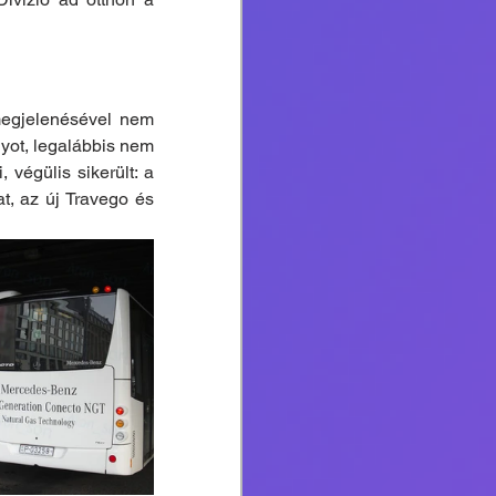
egjelenésével nem 
yot, legalábbis nem 
végülis sikerült: a 
at, az új Travego és 