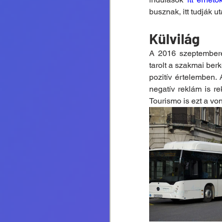
busznak, itt tudják u
Külvilág
A 2016 szeptember
tarolt a szakmai ber
pozitív értelemben. 
negatív reklám is r
Tourismo is ezt a von