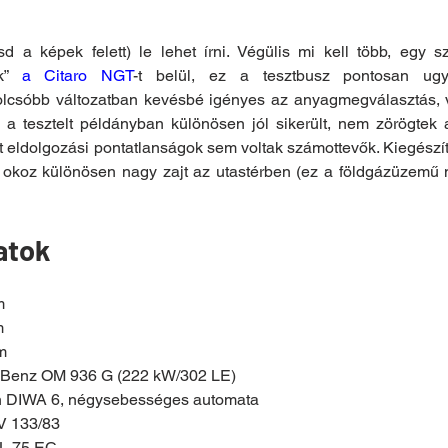
d a képek felett) le lehet írni. Végülis mi kell több, egy sz
k” 
a Citaro NGT
-t belül, ez a tesztbusz pontosan ugya
lcsóbb változatban kevésbé igényes az anyagmegválasztás, v
a tesztelt példányban különösen jól sikerült, nem zörögtek
t eldolgozási pontatlanságok sem voltak számottevők. Kiegészí
koz különösen nagy zajt az utastérben (ez a földgázüzemű m
atok
m
m
m
Benz OM 936 G (222 kW/302 LE)
h DIWA 6, négysebességes automata
V 133/83
L 75 EC