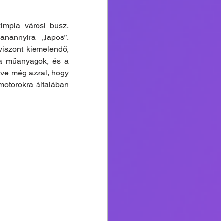
impla városi busz. 
nannyira „lapos”. 
iszont kiemelendő, 
 a műanyagok, és a 
tve még azzal, hogy 
otorokra általában 