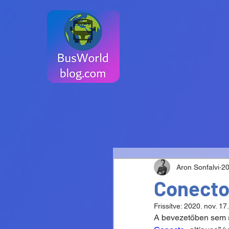
Aron Sonfalvi
20
Conecto
Frissítve:
2020. nov. 17.
A bevezetőben sem s