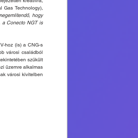
ejezetten kreatívra, 
l Gas Technology), 
megemlítendő, hogy 
, a Conecto NGT is 
V-hoz (is) a CNG-s 
b városi családból 
tekintetében szűkült 
özi üzemre alkalmas 
k városi kivitelben 