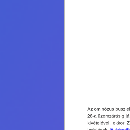
Az ominózus busz el
28-a üzemzárásig jár
kivételével, ekkor 
indulások 
itt érhető