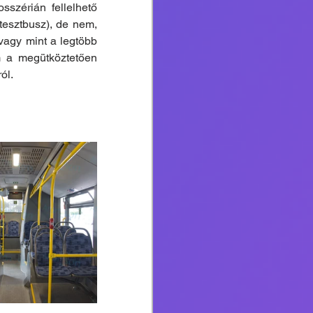
szérián fellelhető 
esztbusz), de nem, 
vagy mint a legtöbb 
 a megütköztetően 
ól.