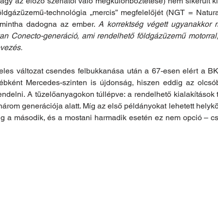
(vagy az előző szériától való megkülönböztetése) nem sikerült kif
ldgázüzemű-technológia „mercis” megfelelőjét (NGT = Natura
, mintha dadogna az ember. 
A korrektség végett ugyanakkor 
yan Conecto-generáció, ami rendelhető földgázüzemű motorral
vezés. 
zeles változat csendes felbukkanása után a 67-esen elért a BK
bként Mercedes-szinten is újdonság, hiszen eddig az olcsób
rendelni. A tüzelőanyagokon túllépve: a rendelhető kialakítások 
három generációja alatt. Míg az első példányokat lehetett helyk
dig a második, és a mostani harmadik esetén ez nem opció – csa