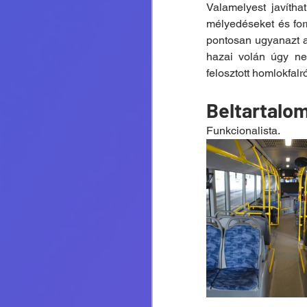
Valamelyest javítha
mélyedéseket és form
pontosan ugyanazt 
hazai volán úgy ne
felosztott homlokfalr
Beltartalo
Funkcionalista.