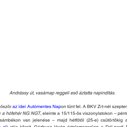
Andrássy út, vasárnap reggeli eső áztatta napindítás.
őször 
az idei Autómentes Nap
on tűnt fel. A BKV Zrt-nél szepte
 
a hófehér NG NGT
, eleinte a 15/115-ös viszonylatokon – pént
Zsámbékon van jelenése – majd hétfőtől (25-e) csütörtökig 
k el
) rója köreit. Gázbusz lévén értelemszerűen a Dél-pesti D