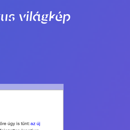
us világkép
e úgy is tűnt: 
az új 