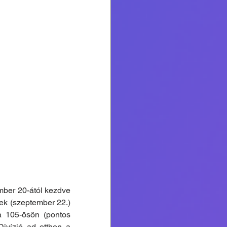
mber 20-ától kezdve 
ek (szeptember 22.) 
a 105-ösön (pontos 
ivízió ad otthon a 