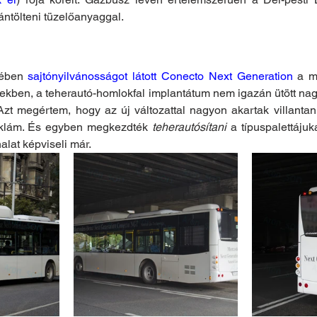
tántölteni tüzelőanyaggal.
ében 
sajtónyilvánosságot látott Conecto Next Generation
 a m
kekben, a teherautó-homlokfal implantátum nem igazán ütött nag
Azt megértem, hogy az új változattal nagyon akartak villantani, 
eklám. És egyben megkezdték 
teherautósítani 
a típuspalettájuk
alat képviseli már.