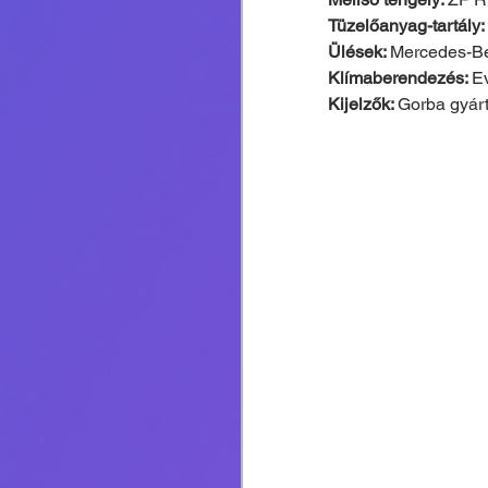
Tüzelőanyag-tartály: 
Ülések: 
Mercedes-Be
Klímaberendezés: 
Ev
Kijelzők: 
Gorba gyárt