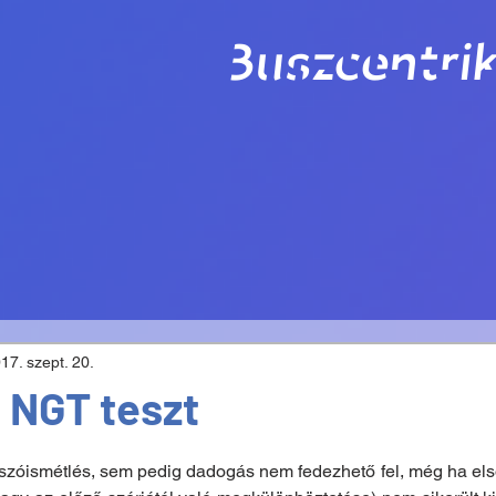
Buszcentrik
17. szept. 20.
 NGT teszt
zóismétlés, sem pedig dadogás nem fedezhető fel, még ha elsőr