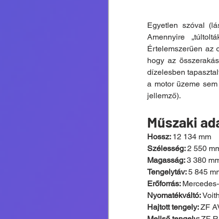
Egyetlen szóval (lás
Amennyire „túltoltá
Értelemszerűen az o
hogy az összerakás 
dízelesben tapasztal
a motor üzeme sem o
jellemző).
Műszaki ad
Hossz: 
12 134 mm
Szélesség: 
2 550 m
Magasság: 
3 380 m
Tengelytáv: 
5 845 m
Erőforrás: 
Mercedes-
Nyomatékváltó: 
Voit
Hajtott tengely: 
ZF A
Mellső tengely: 
ZF R