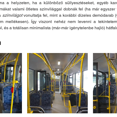
tna a helyzeten, ha a különböző süllyesztéseket, egyéb karos
ákat valami ötletes színvilággal dobnák fel (ha már egyszer t
a 
színvilágot
 vonultatja fel, mint a korábbi dízeles demódarab (
m mellékesen). Így viszont nehéz nem levenni a tekintetem
ól, és a totálisan minimalista (már-már igénytelenbe hajló) hátfalr
m