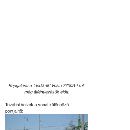
Képgaléria a "dedikált" Volvo 7700A-król 
még átfényezésük előtt.
További Volvók a vonal különböző 
pontjairól: