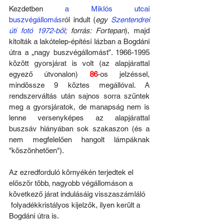
Kezdetben 
a Miklós utcai 
buszvégállomás
ról indult (
egy 
Szentendrei 
úti fotó 1972-ből
; forrás: Fortepan
), majd 
kitolták a lakótelep-építési lázban a Bogdáni 
útra a „nagy buszvégállomást”. 1966-1995 
között gyorsjárat is volt (az alapjárattal 
egyező útvonalon) 
86
-os jelzéssel, 
mindössze 9 köztes megállóval. A 
rendszerváltás után sajnos sorra szűntek 
meg a gyorsjáratok, de manapság nem is 
lenne versenyképes az alapjárattal 
buszsáv hiányában sok szakaszon (és a 
nem megfelelően hangolt lámpáknak 
"köszönhetően").
Az ezredforduló környékén terjedtek el 
először több, nagyobb végállomáson a 
következő járat indulásáig visszaszámláló 
 folyadékkristályos kijelzők, ilyen került a 
Bogdáni útra is.