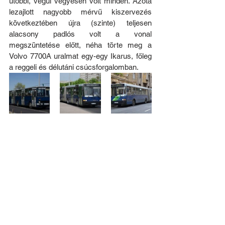
utóbbi, végül vegyesen volt minden. Azóta 
lezajlott nagyobb mérvű kiszervezés 
következtében újra (szinte) teljesen 
alacsony padlós volt a vonal 
megszüntetése előtt, néha törte meg a 
Volvo 7700A uralmat egy-egy Ikarus, főleg 
a reggeli és délutáni csúcsforgalomban.