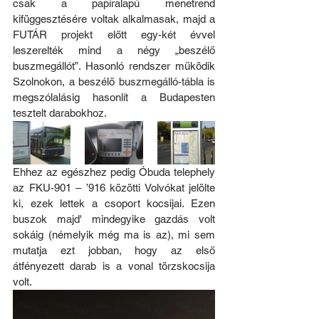
csak a papíralapú menetrend 
kifüggesztésére voltak alkalmasak, majd a 
FUTÁR projekt előtt egy-két évvel 
leszerelték mind a négy „beszélő 
buszmegállót”. Hasonló rendszer működik 
Szolnokon, a beszélő buszmegálló-tábla is 
megszólalásig hasonlít a Budapesten 
tesztelt darabokhoz.
Ehhez az egészhez pedig Óbuda telephely 
az FKU-901 – ’916 közötti Volvókat jelölte 
ki, ezek lettek a csoport kocsijai. Ezen 
buszok majd' mindegyike gazdás volt 
sokáig (némelyik még ma is az), mi sem 
mutatja ezt jobban, hogy az első 
átfényezett darab is a vonal törzskocsija 
volt. 