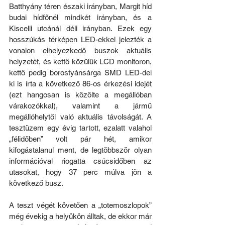
Batthyány téren északi irányban, Margit híd 
budai hídfőnél mindkét irányban, és a 
Kiscelli utcánál déli irányban. Ezek egy 
hosszúkás térképen LED-ekkel jelezték a 
vonalon elhelyezkedő buszok aktuális 
helyzetét, és kettő közülük LCD monitoron, 
kettő pedig borostyánsárga SMD LED-del 
ki is írta a következő 86-os érkezési idejét 
(ezt hangosan is közölte a megállóban 
várakozókkal), valamint a jármű 
megállóhelytől való aktuális távolságát. A 
tesztüzem egy évig tartott, ezalatt valahol 
„félidőben” volt pár hét, amikor 
kifogástalanul ment, de legtöbbször olyan 
információval riogatta csúcsidőben az 
utasokat, hogy 37 perc múlva jön a 
következő busz. 
A teszt végét követően a „totemoszlopok” 
még évekig a helyükön álltak, de ekkor már 