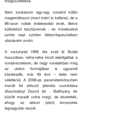
megszüntetése.
Nem szokásom egy-egy vonalról külön 
megemlékezni (mert miért is kellene), de a 
86-oson voltak érdekesebb évek, illetve 
különböző tesztüzemek - és mindezeket 
szinte napi szinten láttam/tapasztaltam 
utazásaim során.
A viszonylat 1966 óta szeli át Budát 
hosszában, néha-néha kicsit alakítgattak a 
vonalvezetésen, de nagy vonalakban még 
az utolsó formájában is ugyanott 
közlekedik, már 49 éve – talán nem 
véletlenül. A 2008-as paraméterkönyvben 
merült fel először jelentős csonkítása 
(Kosztolányi Dezső tér - Batthyány tér 
között maradt volna meg), de elvetették, 
ahogy az akkori (első) tervezetek 
legnagyobb részét.