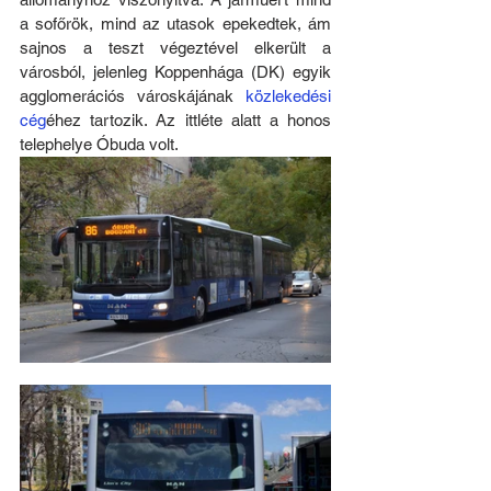
a sofőrök, mind az utasok epekedtek, ám 
sajnos a teszt végeztével elkerült a 
városból, jelenleg Koppenhága (DK) egyik 
agglomerációs városkájának 
közlekedési 
cég
éhez tartozik. Az ittléte alatt a honos 
telephelye Óbuda volt.