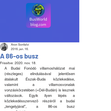
Aron Sonfalvi
2016. jan. 16.
A 86-os busz
Frissítve:
2020. nov. 18.
A Budai Fonódó villamoshálózat mai 
(részleges) elindulásával jelentősen 
átalakult Észak-Buda közlekedése, 
valamint a villamosvonalak 
vonzáskörzetében (=Dél-Budán) is lesznek 
változások. Egyik ilyen lépés a 
közlekedésszervező részéről a budai 
„tengelyjárat”, a 86-os busz 