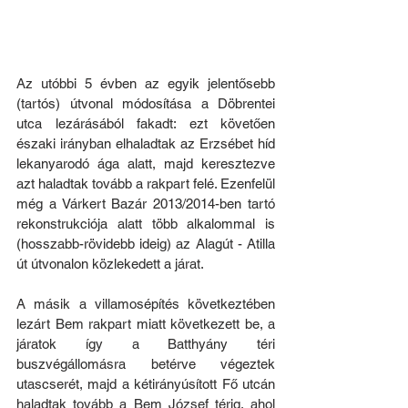
Az utóbbi 5 évben az egyik jelentősebb 
(tartós) útvonal módosítása a Döbrentei 
utca lezárásából fakadt: ezt követően 
északi irányban elhaladtak az Erzsébet híd 
lekanyarodó ága alatt, majd keresztezve 
azt haladtak tovább a rakpart felé. Ezenfelül 
még a Várkert Bazár 2013/2014-ben tartó 
rekonstrukciója alatt több alkalommal is 
(hosszabb-rövidebb ideig) az Alagút - Atilla 
út útvonalon közlekedett a járat.
A másik a villamosépítés következtében 
lezárt Bem rakpart miatt következett be, a 
járatok így a Batthyány téri 
buszvégállomásra betérve végeztek 
utascserét, majd a kétirányúsított Fő utcán 
haladtak tovább a Bem József térig, ahol 