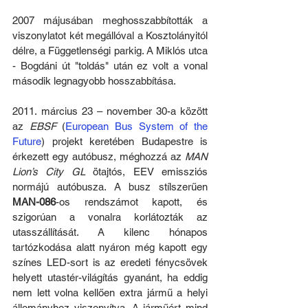
2007 májusában meghosszabbították a 
viszonylatot két megállóval a Kosztolányitól 
délre, a Függetlenségi parkig. A Miklós utca 
- Bogdáni út "toldás" után ez volt a vonal 
második legnagyobb hosszabbítása. 
2011. március 23 – november 30-a között 
az 
EBSF
 (
European Bus System of the 
Future
) projekt keretében Budapestre is 
érkezett egy autóbusz, méghozzá az 
MAN 
Lion’s City GL
 ötajtós, EEV emissziós 
normájú autóbusza. A busz stílszerűen 
MAN-086
-os rendszámot kapott, és 
szigorúan a vonalra korlátozták az 
utasszállítását. A kilenc hónapos 
tartózkodása alatt nyáron még kapott egy 
színes LED-sort is az eredeti fénycsövek 
helyett utastér-világítás gyanánt, ha eddig 
nem lett volna kellően extra jármű a helyi 
állományhoz viszonyítva. A járműért mind 