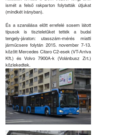
ismét a felső rakparton folytatták útjukat 
(mindkét irányban). 
És a szanálása előtt errefelé sosem látott 
típusok is tiszteletüket tették a budai 
tengely-járaton: utasszám-mérés miatti 
járműcsere folytán 2015. november 7-13. 
között Mercedes Citaro C2-esek (VT-Arriva 
Kft.) és Volvo 7900A-k (Volánbusz Zrt.) 
közlekedtek.