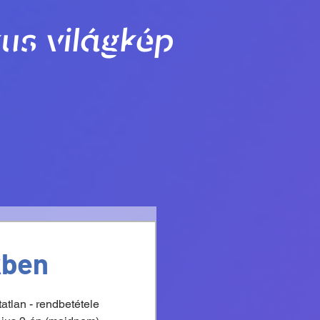
us világkép
kben
lan - rendbetétele 