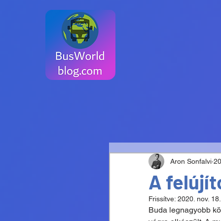
Aron Sonfalvi
20
A felújí
Frissítve:
2020. nov. 18.
Buda legnagyobb köz