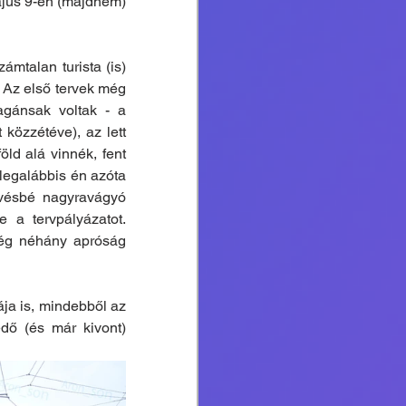
jus 9-én (majdnem) 
mtalan turista (is) 
. Az első tervek még 
gánsak voltak - a 
közzétéve), az lett 
ld alá vinnék, fent 
legalábbis én azóta 
vésbé nagyravágyó 
 a tervpályázatot. 
ég néhány apróság 
ja is, mindebből az 
dő (és már kivont) 