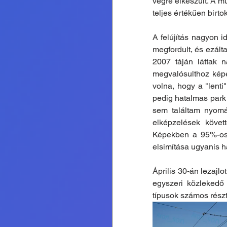
végre elkészült. A m
teljes értékűen birto
A felújítás nagyon id
megfordult, és ezálta
2007 táján láttak 
megvalósulthoz képes
volna, hogy a "lenti
pedig hatalmas park 
sem találtam nyomá
elképzelések követt
Képekben a 95%-os 
elsimítása ugyanis h
Április 30-án lezajl
egyszeri közlekedő 
típusok számos részt