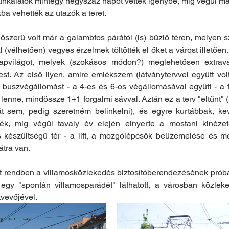
unkálatok mintegy négyszáz napot vettek igénybe, míg végül má
kba vehették az utazók a teret.
őszerű volt már a galambfos párától (is) bűzlő téren, melyen szá
l (vélhetően) vegyes érzelmek töltötték el őket a várost illetően
napvilágot, melyek (szokásos módon?) meglehetősen extrava
t. Az első ilyen, amire emlékszem (látványtervvel együtt volt 
" buszvégállomást - a 4-es és 6-os végállomásával együtt - a fö
lenne, mindössze 1+1 forgalmi sávval. Aztán ez a terv "eltűnt" (
t sem, pedig szeretném belinkelni), és egyre kurtábbak, ke
ék, míg végül tavaly év elején elnyerte a mostani kinézete
készültségű tér - a lift, a mozgólépcsők beüzemelése és m
átra van.
ott rendben a villamosközlekedés biztosítóberendezésének próbá
egy "spontán villamosparádét" láthatott, a városban közleke
vevőjével.