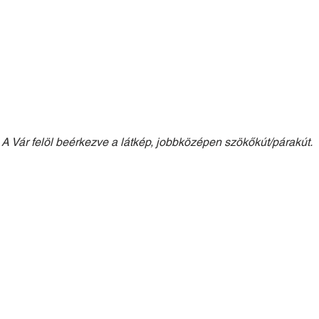
A Vár felöl beérkezve a látkép, jobbközépen szökőkút/párakút.