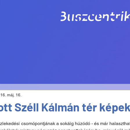
Buszcentrik
16. máj. 16.
tott Széll Kálmán tér képe
lekedési csomópontjának a sokáig húzódó - és már halaszthatat