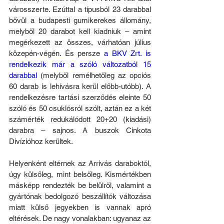
városszerte. Ezúttal a típusból 23 darabbal 
bővül a budapesti gumikerekes állomány, 
melyből 20 darabot kell kiadniuk – amint 
megérkezett az összes, várhatóan július 
közepén-végén. És persze 
a BKV Zrt. is 
rendelkezik már a szóló változatból 15 
darabbal
 (melyből remélhetőleg az opciós 
60 darab is lehívásra kerül előbb-utóbb). A 
rendelkezésre tartási szerződés eleinte 50 
szóló és 50 csuklósról szólt, aztán ez a két 
számérték redukálódott 20+20 (kiadási) 
darabra – sajnos. A buszok Cinkota 
Divízióhoz kerültek.
Helyenként eltérnek
 az Arrivás daraboktól,
úgy külsőleg, mint belsőleg. Kismértékben 
másképp rendezték be belülről, valamint a 
gyártónak bedolgozó beszállítók változása 
miatt külső jegyekben is vannak apró 
eltérések. De nagy vonalakban: ugyanaz az 