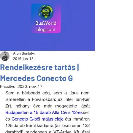
Aron Sonfalvi
2016. jún. 18.
Rendelkezésre tartás |
Mercedes Conecto G
Frissítve:
2020. nov. 17.
Sem a bérbeadó cég, sem a típus nem 
ismeretlen a Fővárosban: az Inter Tan-Ker 
Zrt. néhány éve már megvetette lábát 
Budapesten a 15 darab Alfa Cívis 12-es
sel, 
és 
Conecto G-ből május eleje
 óta immáron 
125 darab kerül kiadásra (az összesen 132 
darabból) mindennap a VT-Arriva Kft. által 