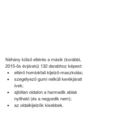
Néhány külső eltérés a másik (korábbi, 
2015-ös évjáratú) 132 darabhoz képest:
eltérő homlokfali kijelző-maszkolás;
szegélyező gumi nélküli kerékjárati 
ívek;
ajtótlan oldalon a harmadik ablak 
nyitható (és a negyedik nem);
az oldalkijelzők kisebbek.