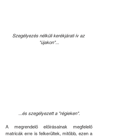
Szegélyezés nélküli kerékjárati ív az 
"újakon"...
...és szegélyezett a "régieken".
A megrendelő előírásainak megfelelő 
matricák erre is felkerültek, mitöbb, ezen a 