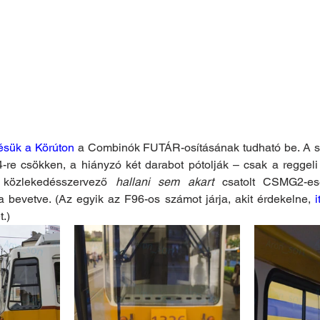
ésük a Körúton
 a Combinók FUTÁR-osításának tudható be. A s
-re csökken, a hiányzó két darabot pótolják – csak a reggeli 
 közlekedésszervező 
hallani sem akart
 csatolt CSMG2-esek
a bevetve. (Az egyik az F96-os számot járja, akit érdekelne, 
i
.)