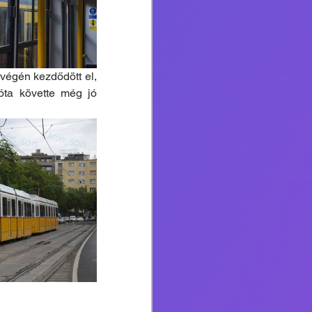
égén kezdődött el, 
ta követte még jó 