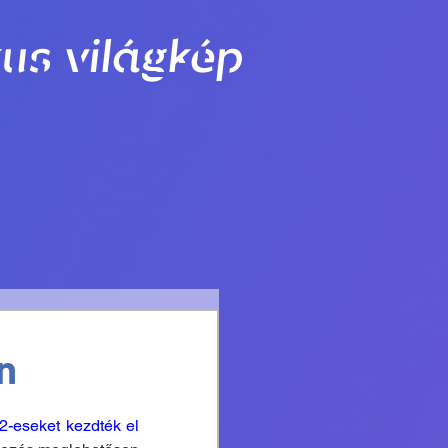
us világkép
n
eseket kezdték el 