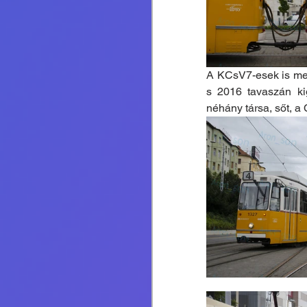
A KCsV7-esek is megé
s 2016 tavaszán kig
néhány társa, sőt, a