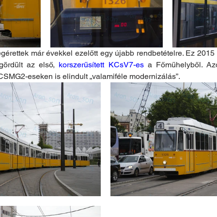
rettek már évekkel ezelőtt egy újabb rendbetételre. Ez 2015 v
ördült az első, 
korszerűsített KCsV7-es
 a Főműhelyből. Azó
 CSMG2-eseken is elindult „valamiféle modernizálás”.