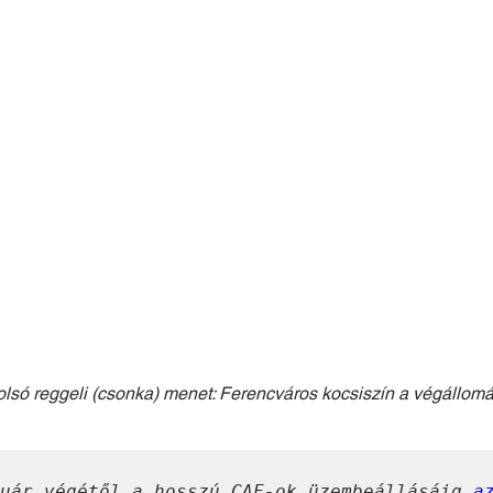
olsó reggeli (csonka) menet: Ferencváros kocsiszín a végállomá
uár végétől
 a hosszú CAF-ok üzembeállásáig
az