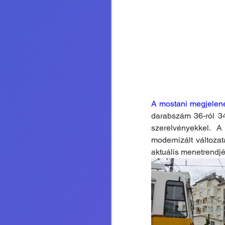
A mostani megjelen
darabszám 36-ról 34
szerelvényekkel. A
modernizált változat
aktuális menetrendjét