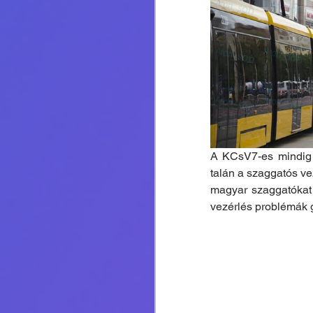
A KCsV7-es mindig v
talán a szaggatós ve
magyar szaggatókat k
vezérlés problémák 