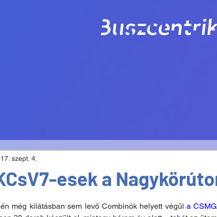
Buszcentrik
17. szept. 4.
 KCsV7-esek a Nagykörúto
én még kilátásban sem levő Combinók helyett végül 
a CSMG2-