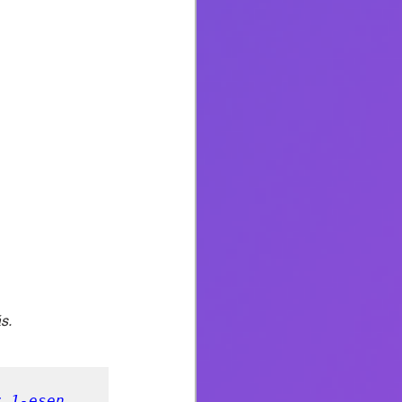
s.
 1-esen 