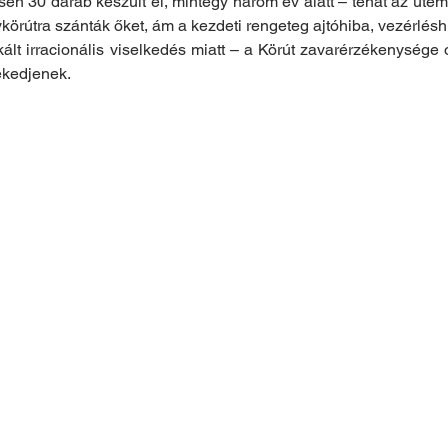
sen 30 darab készült el, mintegy három év alatt – tehát az üt
ykörútra szánták őket, ám a kezdeti rengeteg ajtóhiba, vezérléshi
t irracionális viselkedés miatt – a Körút zavarérzékenysége o
ekedjenek.