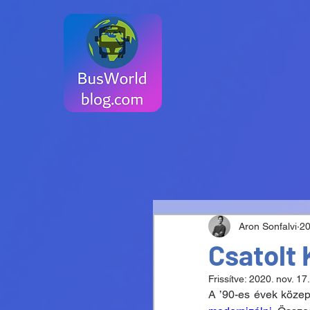
Aron Sonfalvi
20
Csatolt
Frissítve:
2020. nov. 17.
A ’90-es évek közep