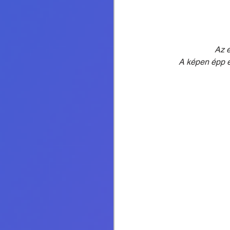
Az e
A képen épp e