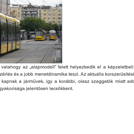
alahogy az „alapmodell” felett helyezkedik el a képzeletbeli 
zérlés és a jobb menetdinamika teszi. Az aktuális korszerűsítés
apnak a járművek, így a korábbi, olasz szaggatók miatt adódot
gyakorisága jelentősen lecsökkent.