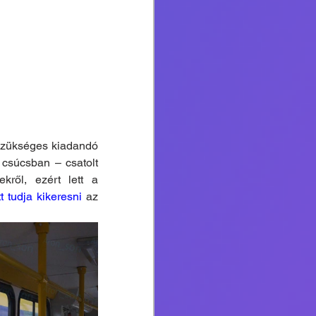
zükséges kiadandó 
csúcsban – csatolt 
ről, ezért lett a 
tt tudja kikeresni 
az 