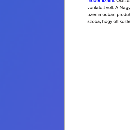
modernizálni
. Össze
vontatott volt. A Nag
üzemmódban produkál
szóba, hogy ott közl