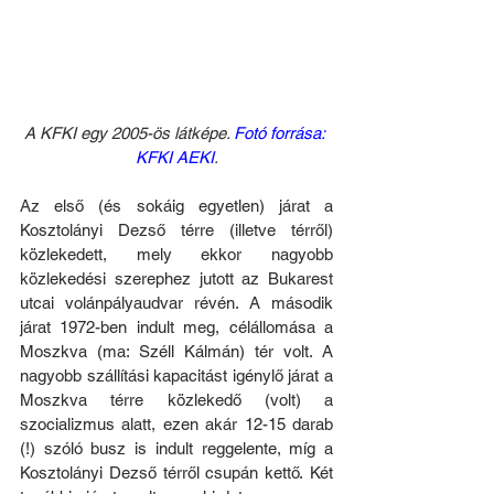
A KFKI egy 2005-ös látképe. 
Fotó forrása: 
KFKI AEKI
.
Az első (és sokáig egyetlen) járat a 
Kosztolányi Dezső térre (illetve térről) 
közlekedett, mely ekkor nagyobb 
közlekedési szerephez jutott az Bukarest 
utcai volánpályaudvar révén. A második 
járat 1972-ben indult meg, célállomása a 
Moszkva (ma: Széll Kálmán) tér volt. A 
nagyobb szállítási kapacitást igénylő járat a 
Moszkva térre közlekedő (volt) a 
szocializmus alatt, ezen akár 12-15 darab 
(!) szóló busz is indult reggelente, míg a 
Kosztolányi Dezső térről csupán kettő. Két 