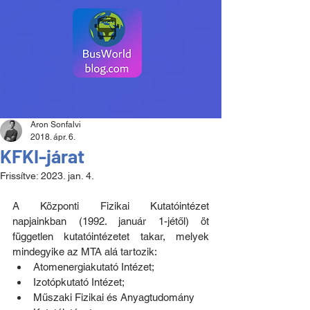
Aron Sonfalvi
2018. ápr. 6.
KFKI-járat
Frissítve:
2023. jan. 4.
A Központi Fizikai Kutatóintézet 
napjainkban (1992. január 1-jétől) öt 
független kutatóintézetet takar, melyek 
mindegyike az MTA alá tartozik:
Atomenergiakutató Intézet;
Izotópkutató Intézet;
Műszaki Fizikai és Anyagtudomány 