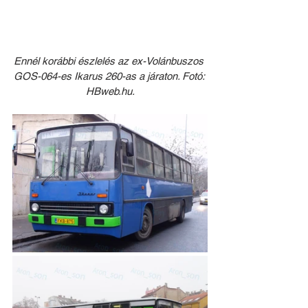
Ennél korábbi ész
lelés az ex-Volánbuszos 
GOS-064-es Ik
arus 260-as a járaton. Fotó: 
HBweb.hu.