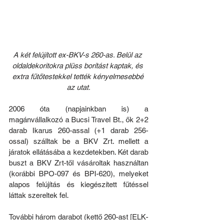
A két felújított ex-BKV-s 260-as. Belül az 
oldaldekoritokra plüss borítást kaptak, és 
extra fűtőtestekkel tették kényelmesebbé 
az utat.
2006 óta (napjainkban is) a 
magánvállalkozó a Bucsi Travel Bt., ők 2+2 
darab Ikarus 260-assal (+1 darab 256-
ossal) szálltak be a BKV Zrt. mellett a 
járatok ellátásába a kezdetekben. Két darab 
buszt a BKV Zrt-től vásároltak használtan 
(korábbi BPO-097 és BPI-620), melyeket 
alapos felújítás és kiegészített fűtéssel 
láttak szereltek fel.
További három darabot (kettő 260-ast [ELK-