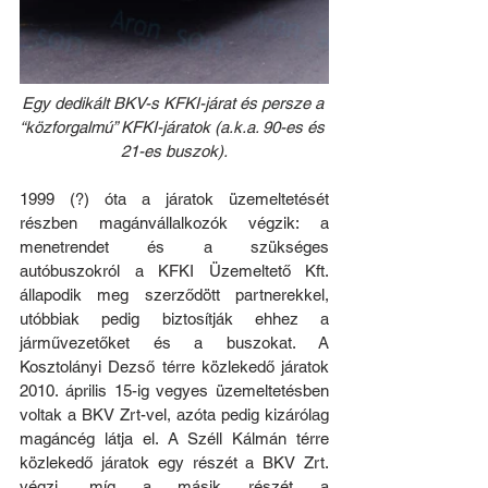
Egy dedikált BKV-s KFKI-járat és persze a 
“közforgalmú” KFKI-járatok (a.k.a. 90-es és 
21-es buszok).
1999 (?) óta a járatok üzemeltetését 
részben magánvállalkozók végzik: a 
menetrendet és a szükséges 
autóbuszokról a KFKI Üzemeltető Kft. 
állapodik meg szerződött partnerekkel, 
utóbbiak pedig biztosítják ehhez a 
járművezetőket és a buszokat. A 
Kosztolányi Dezső térre közlekedő járatok 
2010. április 15-ig vegyes üzemeltetésben 
voltak a BKV Zrt-vel, azóta pedig kizárólag 
magáncég látja el. A Széll Kálmán térre 
közlekedő járatok egy részét a BKV Zrt. 
végzi, míg a másik részét a 