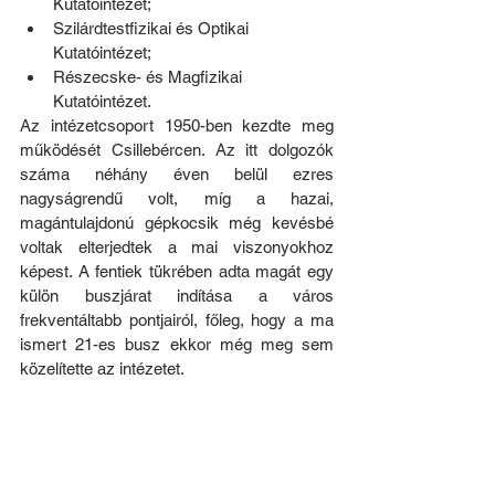
Kutatóintézet;
Szilárdtestfizikai és Optikai 
Kutatóintézet;
Részecske- és Magfizikai 
Kutatóintézet.
Az intézetcsoport 1950-ben kezdte meg 
működését Csillebércen. Az itt dolgozók 
száma néhány éven belül ezres 
nagyságrendű volt, míg a hazai, 
magántulajdonú gépkocsik még kevésbé 
voltak elterjedtek a mai viszonyokhoz 
képest. A fentiek tükrében adta magát egy 
külön buszjárat indítása a város 
frekventáltabb pontjairól, főleg, hogy a ma 
ismert 21-es busz ekkor még meg sem 
közelítette az intézetet.