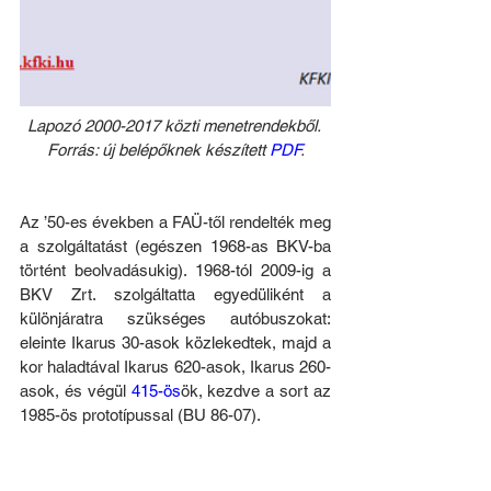
Lapozó 2000-2017 közti menetrendekből. 
Forrás: új belépőknek készített 
PDF
.
Az ’50-es években a FAÜ-től rendelték meg 
a szolgáltatást (egészen 1968-as BKV-ba 
történt beolvadásukig). 1968-tól 2009-ig a 
BKV Zrt. szolgáltatta egyedüliként a 
különjáratra szükséges autóbuszokat: 
eleinte Ikarus 30-asok közlekedtek, majd a 
kor haladtával Ikarus 620-asok, Ikarus 260-
asok, és végül 
415-ös
ök, kezdve a sort az 
1985-ös prototípussal (BU 86-07).