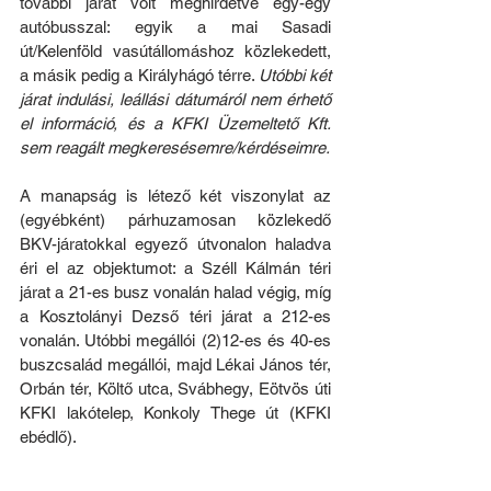
további járat volt meghirdetve egy-egy 
autóbusszal: egyik a mai Sasadi 
út/Kelenföld vasútállomáshoz közlekedett, 
a másik pedig a Királyhágó térre. 
Utóbbi két 
járat indulási, leállási dátumáról nem érhető 
el információ, és a KFKI Üzemeltető Kft. 
sem reagált megkeresésemre/kérdéseimre.
A manapság is létező két viszonylat az 
(egyébként) párhuzamosan közlekedő 
BKV-járatokkal egyező útvonalon haladva 
éri el az objektumot: a Széll Kálmán téri 
járat a 21-es busz vonalán halad végig, míg 
a Kosztolányi Dezső téri járat a 212-es 
vonalán. Utóbbi megállói (2)12-es és 40-es 
buszcsalád megállói, majd Lékai János tér, 
Orbán tér, Költő utca, Svábhegy, Eötvös úti 
KFKI lakótelep, Konkoly Thege út (KFKI 
ebédlő).