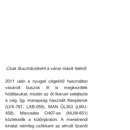
Csak illusztrációként a város másik feléről.
2011 után a nyugati cégektől használtan 
vásárolt buszok itt is megkezdték 
hódításukat, miután az öt Ikarust selejtezte 
a cég. Így manapság használt Neoplanok 
(LVX-781, LXB-059), MAN ÜL353 (LWU-
458), Mercedes O407-es (NUW-651) 
közlekedik a különjáraton. A menetrendi 
kínálat némileg csökkent az elmúlt tizenöt 