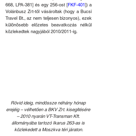
668, LPA-381] és egy 256-ost [
FKF-401
]) a 
Volánbusz Zrt-től vásároltak (hogy a Bucsi 
Travel Bt., az nem teljesen bizonyos), ezek 
különösebb előzetes beavatkozás nélkül 
közlekedtek nagyjából 2010/2011-ig.
Rövid ideig, mindössze néhány hónap 
erejéig – vélhetően a BKV Zrt. kisegítésére 
– 2010 nyarán VT-Transman Kft. 
állományába tartozó Ikarus 263-as is 
közlekedett a Moszkva téri járaton.