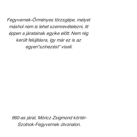
Fegyvernek-Örményes törzsgépe, melyet 
máshol nem is lehet szemrevételezni, itt 
éppen a járatainak egyike előtt. Nem rég 
került felújításra, így már ez is az 
egyen"színezést" viseli.
960-as járat, Móricz Zsigmond körtér-
Szolnok-Fegyvernek útvonalon.