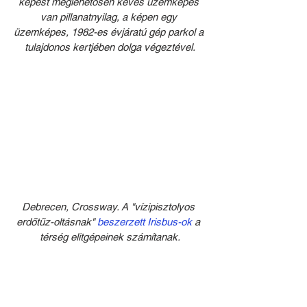
képest meglehetősen kevés üzemképes 
van pillanatnyilag, a képen egy 
üzemképes, 1982-es évjáratú gép parkol a 
tulajdonos kertjében dolga végeztével.
Debrecen, Crossway. A "vízipisztolyos 
erdőtűz-oltásnak" 
beszerzett Irisbus-ok
 a 
térség elitgépeinek számítanak.