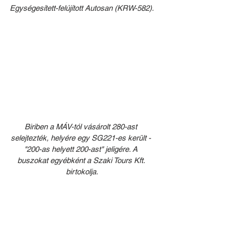
Egységesített-felújított Autosan (KRW-582).
Biriben a MÁV-tól vásárolt 280-ast 
selejtezték, helyére egy SG221-es került - 
"200-as helyett 200-ast" jeligére. A 
buszokat egyébként a Szaki Tours Kft. 
birtokolja.