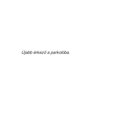
Újabb érkező a parkolóba.
A Szaki Tours Kft. által végzett ColoPlast 
műszakváltáson a 200-asokat (Setra + 