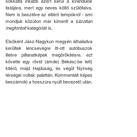
sokkalta inkább azért kerül a kirándulók 
listájára, mert egy neves költő szülőfalva. 
Nem is beszélve az eltérő tempókról - ami 
mondjuk közúton már kimeríti a 
túlzottan 
megfontolt
 kategóriát is.
Elsőként Jász-Nagykun megyén áthaladva 
kerültek lencsevégre itt-ott autóbuszok 
illetve pillanatképek megörökítésre, ezt 
követte egy rövid (ámde) Békés(-be tett) 
kitérő, majd Hajdúság, és végül Nyírség 
térségei voltak palettán. Kommentált képes 
beszámoló a hosszúra nyúlt bevezető után.