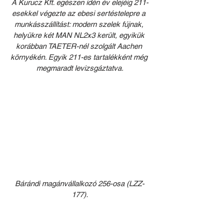
A Kurucz Kft. egészen idén év elejéig 211-
esekkel végezte az ebesi sertéstelepre a 
munkásszállítást: modern szelek fújnak, 
helyükre két MAN NL2x3 került, egyikük 
korábban TAETER-nél szolgált Aachen 
környékén. Egyik 211-es tartalékként még 
megmaradt levizsgáztatva.
Bárándi magánvállalkozó 256-osa (LZZ-
177).